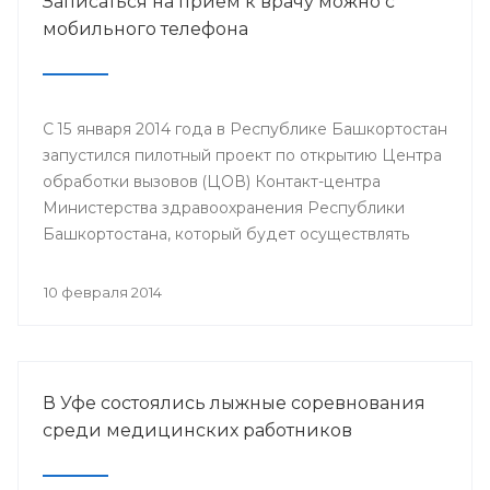
Записаться на прием к врачу можно с
мобильного телефона
С 15 января 2014 года в Республике Башкортостан
запустился пилотный проект по открытию Центра
обработки вызовов (ЦОВ) Контакт-центра
Министерства здравоохранения Республики
Башкортостана, который будет осуществлять
запись на прием к врачу только с мобильного
телефона. ЦОВ располагается и функционирует
10 февраля 2014
на базе Медицинского информационно-
аналитического центра в городе Стерлитамак.
В Уфе состоялись лыжные соревнования
среди медицинских работников