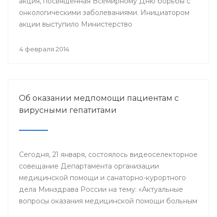
акция, посвященная Всемирному Дню борьбы с
онкологическими заболеваниями. Инициатором
акции выступило Министерство
здравоохранения республики.
4 февраля 2014
Об оказании медпомощи пациентам с
вирусными гепатитами
Сегодня, 21 января, состоялось видеоселекторное
совещание Департамента организации
медицинской помощи и санаторно-курортного
дела Минздрава России на тему: «Актуальные
вопросы оказания медицинской помощи больным
с хроническими вирусными гепатитами (ХВГ)».