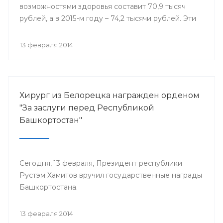
возможностями здоровья составит 70,9 тысяч
рублей, а в 2015-м году – 74,2 тысячи рублей. Эти
деньги поступят в региональный бюджет из
федеральной казны в виде субсидий на
13 февраля 2014
реализацию дополнительных мероприятий в
сфере занятости населения.
Хирург из Белорецка награжден орденом
"За заслуги перед Республикой
Башкортостан"
Сегодня, 13 февраля, Президент республики
Рустэм Хамитов вручил государственные награды
Башкортостана.
13 февраля 2014