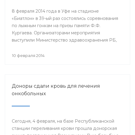
8 февраля 2014 года в Уфе на стадионе
«Биатлон» в 39-ый раз состоялись соревнования
по лыжным гонкам на призы памяти Ф.Ф.
Кургаева. Организаторами мероприятия
выступили Министерство здравоохранения РБ,
Республиканский комитет профсоюза
работников здравоохранения и Башкирский
10 февраля 2014
государственный медицинский университет.
Доноры сдали кровь для лечения
онкобольных
Сегодня, 4 февраля, на базе Республиканской
станции переливания крови прошла донорская