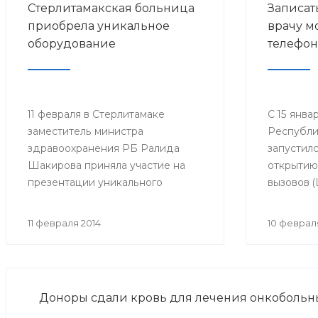
Стерлитамакская больница
Записат
приобрела уникальное
врачу м
оборудование
телефон
11 февраля в Стерлитамаке
С 15 янва
заместитель министра
Республи
здравоохранения РБ Ралида
запустил
Шакирова приняла участие на
открытию
презентации уникального
вызовов 
рентгенодиагностического
Министер
комплекса в Городской
Республи
11 февраля 2014
10 феврал
больнице №4.
который 
запись на
мобильно
располаг
Доноры сдали кровь для лечения онкобольн
на базе 