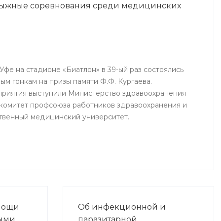
 лыжные соревнования среди медицинских
ю
иятий в
ния.
 Уфе на стадионе «Биатлон» в 39-ый раз состоялись
м гонкам на призы памяти Ф.Ф. Кургаева.
приятия выступили Министерство здравоохранения
комитет профсоюза работников здравоохранения и
твенный медицинский университет.
мощи
Об инфекционной и
ными
паразитарной