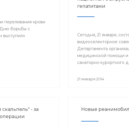
ионно-аналитического
гепатитами
городе Стерлитамак.
ии переливания крови
 Дню борьбы с
Сегодня, 21 января, сост
и выступило
видеоселекторное сов
Департамента организа
медицинской помощи и
санаторно-курортного д
Минздрава России на те
«Актуальные вопросы ок
21 января 2014
медицинской помощи б
хроническими вирусным
гепатитами (ХВГ)».
 скальпель" - за
Новые реанимобил
 операции