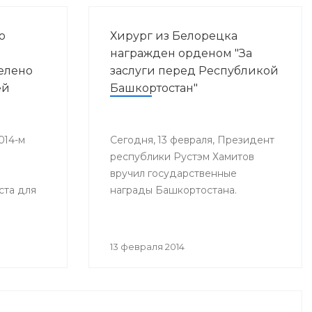
о
Хирург из Белорецка
награжден орденом "За
елено
заслуги перед Республикой
ей
Башкортостан"
014-м
Сегодня, 13 февраля, Президент
республики Рустэм Хамитов
вручил государственные
ста для
награды Башкортостана.
я
ей, а в
13 февраля 2014
и рублей.
з
иде