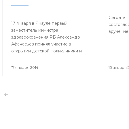
Сегодня, 
17 января в Янауле первый
состояло
заместитель министра
вручение 
здравоохранения РБ Александр
Афанасьев принял участие в
открытии детской поликлиники и
сельской врачебной
амбулатории (СВА) в селе Новый
17 января 2014
15 января 
Артаул.