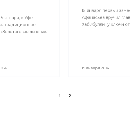
15 января первый зам
Афанасьев вручил гла
15 января, в Уфе
Хабибуллину ключи от
сь традиционное
«Золотого скальпеля».
2014
15 января 2014
1
2