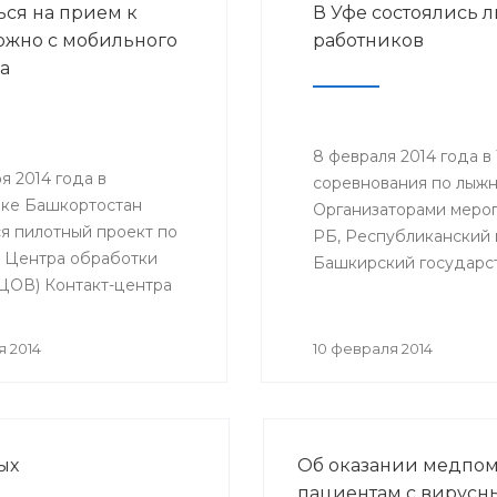
ься на прием к
В Уфе состоялись
субсидий на реализаци
ожно с мобильного
работников
дополнительных меропр
а
сфере занятости населе
8 февраля 2014 года в
ря 2014 года в
соревнования по лыжны
ке Башкортостан
Организаторами меро
ся пилотный проект по
РБ, Республиканский 
 Центра обработки
Башкирский государс
(ЦОВ) Контакт-центра
ства здравоохранения
ки Башкортостана,
я 2014
10 февраля 2014
будет осуществлять
 прием к врачу только с
го телефона. ЦОВ
ается и функционирует
ых
Об оказании медпо
Медицинского
пациентам с вирус