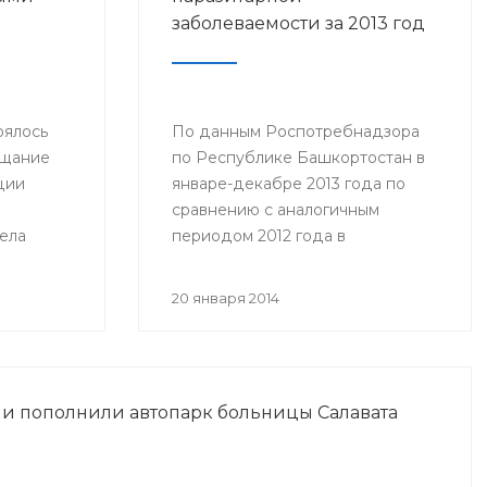
заболеваемости за 2013 год
оялось
По данным Роспотребнадзора
ещание
по Республике Башкортостан в
ции
январе-декабре 2013 года по
сравнению с аналогичным
ела
периодом 2012 года в
му:
республике отмечено снижение
азания
заболеваемости по следующим
20 января 2014
ольным с
нозологическим формам...
и
и пополнили автопарк больницы Салавата