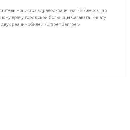
еститель министра здравоохранения РБ Александр
вному врачу городской больницы Салавата Ринату
 двух реанимобилей «Citroen Jemper»