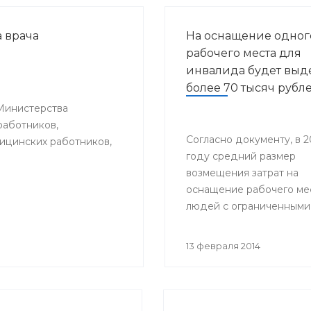
 врача
На оснащение одног
рабочего места для
инвалида будет выд
более 70 тысяч рубл
Министерства
работников,
Согласно документу, в 2
цинских работников,
году средний размер
возмещения затрат на
оснащение рабочего ме
людей с ограниченными
возможностями здоровь
составит 70,9 тысяч рубл
13 февраля 2014
2015-м году – 74,2 тысяч
Эти деньги поступят в
региональный бюджет и
федеральной казны в в