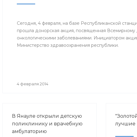
информац
центра в 
Сегодня, 4 февраля, на базе Республиканской станц
прошла донорская акция, посвященная Всемирному
онкологическими заболеваниями. Инициатором акци
Министерство здравоохранения республики.
4 февраля 2014
В Янауле открыли детскую
"Золотой
поликлинику и врачебную
лучшие
амбулаторию