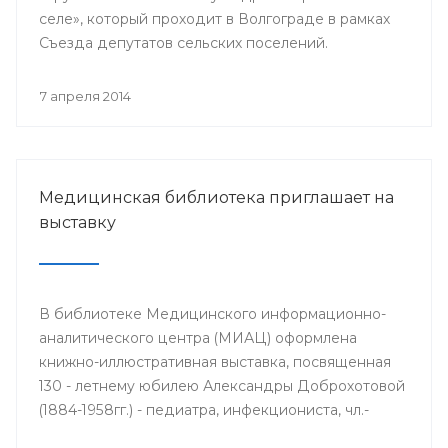
селе», который проходит в Волгограде в рамках
Съезда депутатов сельских поселений.
7 апреля 2014
Медицинская библиотека приглашает на
выставку
В библиотеке Медицинского информационно-
аналитического центра (МИАЦ) оформлена
книжно-иллюстративная выставка, посвященная
130 - летнему юбилею Александры Доброхотовой
(1884-1958гг.) - педиатра, инфекциониста, чл.-
корр. АМН СССР, профессора, заслуженного