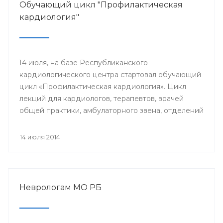
Обучающий цикл "Профилактическая
кардиология"
14 июля, на базе Республиканского
кардиологического центра стартовал обучающий
цикл «Профилактическая кардиология». Цикл
лекций для кардиологов, терапевтов, врачей
общей практики, амбулаторного звена, отделений
и кабинетов профилактики будут читать доктора
университетской клиники Лондона.
14 июля 2014
Неврологам МО РБ