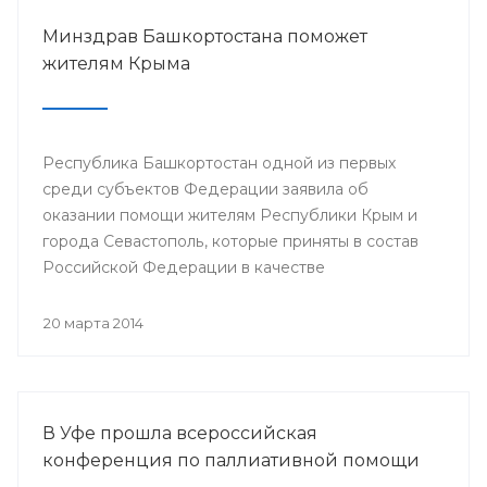
Минздрав Башкортостана поможет
жителям Крыма
Республика Башкортостан одной из первых
среди субъектов Федерации заявила об
оказании помощи жителям Республики Крым и
города Севастополь, которые приняты в состав
Российской Федерации в качестве
самостоятельных субъектов. На сегодняшний
день в республике по поручению Президента
20 марта 2014
РБ Рустэма Хамитова организована поставка
продовольствия, товаров и предметов первой
жизненной необходимости.
В Уфе прошла всероссийская
конференция по паллиативной помощи