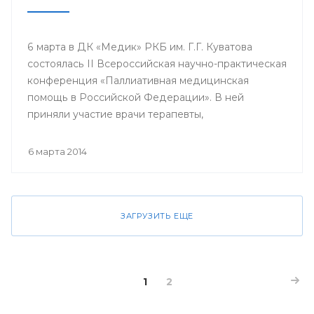
6 марта в ДК «Медик» РКБ им. Г.Г. Куватова
состоялась II Всероссийская научно-практическая
конференция «Паллиативная медицинская
помощь в Российской Федерации». В ней
приняли участие врачи терапевты,
гастроэнтерологи, гематологи, кардиологи,
неврологи, онкологи, педиатры, пульмонологи,
6 марта 2014
ревматологи, урологи, эндокринологи;
сотрудники кафедр, клинических ординаторов
профильных кафедр, врачи интерны, курсанты
ИПО БГМУ.
ЗАГРУЗИТЬ ЕЩЕ
1
2