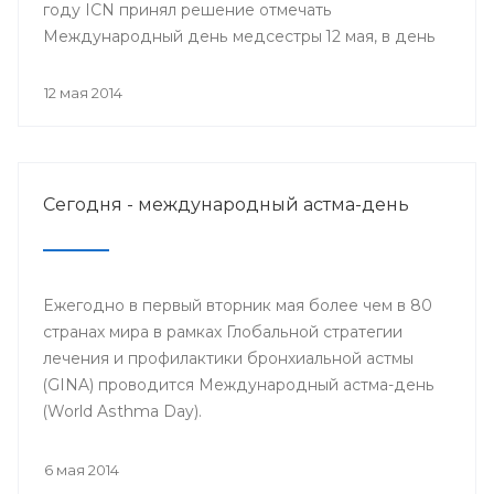
году ICN принял решение отмечать
Международный день медсестры 12 мая, в день
рождения Ф. Найтингейл, одной из
основательниц службы сестёр милосердия
12 мая 2014
Сегодня - международный астма-день
Ежегодно в первый вторник мая более чем в 80
странах мира в рамках Глобальной стратегии
лечения и профилактики бронхиальной астмы
(GINA) проводится Международный астма-день
(World Asthma Day).
6 мая 2014