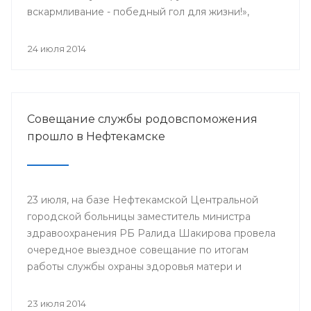
вскармливание - победный гол для жизни!»,
поскольку 2014 год является годом чемпионата
мира по футболу.
24 июля 2014
Совещание службы родовспоможения
прошло в Нефтекамске
23 июля, на базе Нефтекамской Центральной
городской больницы заместитель министра
здравоохранения РБ Ралида Шакирова провела
очередное выездное совещание по итогам
работы службы охраны здоровья матери и
ребенка за 6 месяцев 2014 года с медицинскими
организациями, курируемыми отделом
23 июля 2014