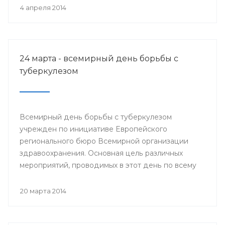
деятеля науки РСФСР.
4 апреля 2014
24 марта - всемирный день борьбы с
туберкулезом
Всемирный день борьбы с туберкулезом
учрежден по инициативе Европейского
регионального бюро Всемирной организации
здравоохранения. Основная цель различных
мероприятий, проводимых в этот день по всему
миру, привлечение внимания к данной проблеме
и информирование населения о заболевании и
20 марта 2014
мерах его профилактики.