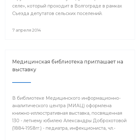
селе», который проходит в Волгограде в рамках
Съезда депутатов сельских поселений.
7 апреля 2014
Медицинская библиотека приглашает на
выставку
В библиотеке Медицинского информационно-
аналитического центра (МИАЦ) оформлена
книжно-иллюстративная выставка, посвященная
130 - летнему юбилею Александры Доброхотовой
(1884-1958гг.) - педиатра, инфекциониста, чл.-
корр. АМН СССР, профессора, заслуженного