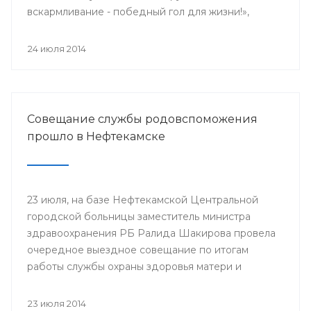
вскармливание - победный гол для жизни!»,
поскольку 2014 год является годом чемпионата
мира по футболу.
24 июля 2014
Совещание службы родовспоможения
прошло в Нефтекамске
23 июля, на базе Нефтекамской Центральной
городской больницы заместитель министра
здравоохранения РБ Ралида Шакирова провела
очередное выездное совещание по итогам
работы службы охраны здоровья матери и
ребенка за 6 месяцев 2014 года с медицинскими
организациями, курируемыми отделом
23 июля 2014