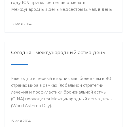
году ICN принял решение отмечать
Международный день медсестры 12 мая, в день
рождения Ф. Найтингейл, одной из
основательниц службы сестёр милосердия
12 мая 2014
Сегодня - международный астма-день
Ежегодно в первый вторник мая более чем в 80
странах мира в рамках Глобальной стратегии
лечения и профилактики бронхиальной астмы
(GINA) проводится Международный астма-день
(World Asthma Day).
6 мая 2014