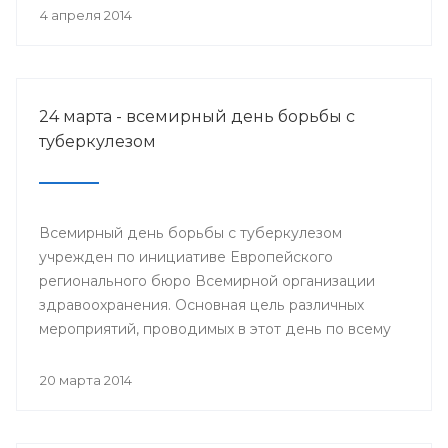
деятеля науки РСФСР.
4 апреля 2014
24 марта - всемирный день борьбы с
туберкулезом
Всемирный день борьбы с туберкулезом
учрежден по инициативе Европейского
регионального бюро Всемирной организации
здравоохранения. Основная цель различных
мероприятий, проводимых в этот день по всему
миру, привлечение внимания к данной проблеме
и информирование населения о заболевании и
20 марта 2014
мерах его профилактики.