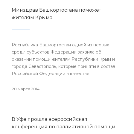
Минздрав Башкортостана поможет
жителям Крыма
Республика Башкортостан одной из первых
среди субъектов Федерации заявила об
оказании помощи жителям Республики Крым и
города Севастополь, которые приняты в состав
Российской Федерации в качестве
самостоятельных субъектов. На сегодняшний
день в республике по поручению Президента
20 марта 2014
РБ Рустэма Хамитова организована поставка
продовольствия, товаров и предметов первой
жизненной необходимости.
В Уфе прошла всероссийская
конференция по паллиативной помощи