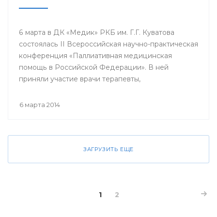
6 марта в ДК «Медик» РКБ им. Г.Г. Куватова
состоялась II Всероссийская научно-практическая
конференция «Паллиативная медицинская
помощь в Российской Федерации». В ней
приняли участие врачи терапевты,
гастроэнтерологи, гематологи, кардиологи,
неврологи, онкологи, педиатры, пульмонологи,
6 марта 2014
ревматологи, урологи, эндокринологи;
сотрудники кафедр, клинических ординаторов
профильных кафедр, врачи интерны, курсанты
ИПО БГМУ.
ЗАГРУЗИТЬ ЕЩЕ
1
2