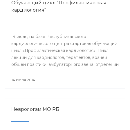
Обучающий цикл "Профилактическая
кардиология"
14 июля, на базе Республиканского
кардиологического центра стартовал обучающий
цикл «Профилактическая кардиология». Цикл
лекций для кардиологов, терапевтов, врачей
общей практики, амбулаторного звена, отделений
и кабинетов профилактики будут читать доктора
университетской клиники Лондона.
14 июля 2014
Неврологам МО РБ