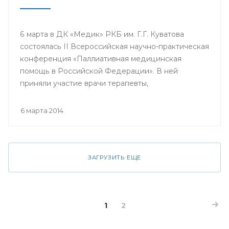
6 марта в ДК «Медик» РКБ им. Г.Г. Куватова
состоялась II Всероссийская научно-практическая
конференция «Паллиативная медицинская
помощь в Российской Федерации». В ней
приняли участие врачи терапевты,
гастроэнтерологи, гематологи, кардиологи,
неврологи, онкологи, педиатры, пульмонологи,
6 марта 2014
ревматологи, урологи, эндокринологи;
сотрудники кафедр, клинических ординаторов
профильных кафедр, врачи интерны, курсанты
ИПО БГМУ.
ЗАГРУЗИТЬ ЕЩЕ
1
2