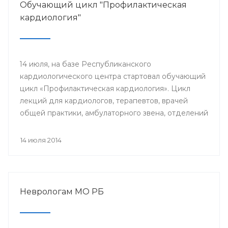
Обучающий цикл "Профилактическая
кардиология"
14 июля, на базе Республиканского
кардиологического центра стартовал обучающий
цикл «Профилактическая кардиология». Цикл
лекций для кардиологов, терапевтов, врачей
общей практики, амбулаторного звена, отделений
и кабинетов профилактики будут читать доктора
университетской клиники Лондона.
14 июля 2014
Неврологам МО РБ