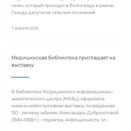
селе», который проходит в Волгограде в рамках
Съезда депутатов сельских поселений.
7 апреля 2014
Медицинская библиотека приглашает на
выставку
В библиотеке Медицинского информационно-
аналитического центра (МИАЦ) оформлена
книжно-иллюстративная выставка, посвященная
130 - летнему юбилею Александры Доброхотовой
(1884-1958гг.) - педиатра, инфекциониста, чл.-
корр. АМН СССР, профессора, заслуженного