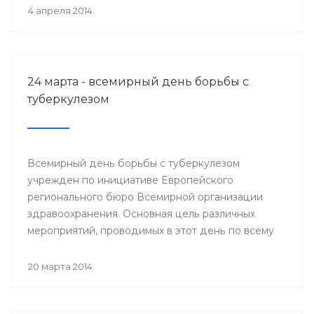
деятеля науки РСФСР.
4 апреля 2014
24 марта - всемирный день борьбы с
туберкулезом
Всемирный день борьбы с туберкулезом
учрежден по инициативе Европейского
регионального бюро Всемирной организации
здравоохранения. Основная цель различных
мероприятий, проводимых в этот день по всему
миру, привлечение внимания к данной проблеме
и информирование населения о заболевании и
20 марта 2014
мерах его профилактики.