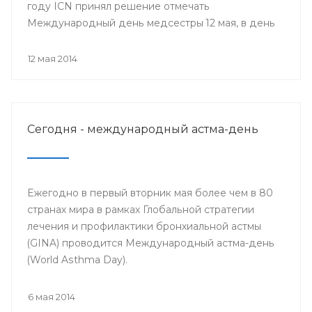
году ICN принял решение отмечать
Международный день медсестры 12 мая, в день
рождения Ф. Найтингейл, одной из
основательниц службы сестёр милосердия
12 мая 2014
Сегодня - международный астма-день
Ежегодно в первый вторник мая более чем в 80
странах мира в рамках Глобальной стратегии
лечения и профилактики бронхиальной астмы
(GINA) проводится Международный астма-день
(World Asthma Day).
6 мая 2014