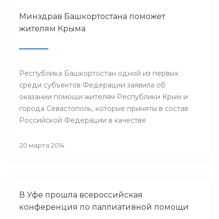
Минздрав Башкортостана поможет
жителям Крыма
Республика Башкортостан одной из первых
среди субъектов Федерации заявила об
оказании помощи жителям Республики Крым и
города Севастополь, которые приняты в состав
Российской Федерации в качестве
самостоятельных субъектов. На сегодняшний
день в республике по поручению Президента
20 марта 2014
РБ Рустэма Хамитова организована поставка
продовольствия, товаров и предметов первой
жизненной необходимости.
В Уфе прошла всероссийская
конференция по паллиативной помощи