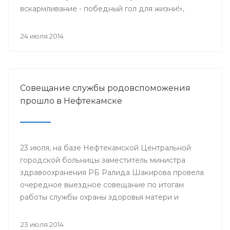
вскармливание - победный гол для жизни!»,
поскольку 2014 год является годом чемпионата
мира по футболу.
24 июля 2014
Совещание службы родовспоможения
прошло в Нефтекамске
23 июля, на базе Нефтекамской Центральной
городской больницы заместитель министра
здравоохранения РБ Ралида Шакирова провела
очередное выездное совещание по итогам
работы службы охраны здоровья матери и
ребенка за 6 месяцев 2014 года с медицинскими
организациями, курируемыми отделом
23 июля 2014