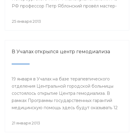
РФ профессор Петр Яблонский провёл мастер-
классы по торакальной хирургии «Хирургические
доступы в торакальной хирургии». С новыми
25 января 2013
высокотехнологичными операциями смогли
ознакомиться врачи РКБ им. Г.Г. Куватова и
Клиники БГМУ, курсанты ИПО, клинические
ординаторы, интерны и студенты старших
В Учалах открылся центр гемодиализа
курсов БГМУ.
19 января в Учалах на базе терапевтического
отделения Центральной городской больницы
состоялось открытие Центра гемодиализа. В
рамках Программы государственных гарантий
медицинскую помощь здесь будут оказывать 12
больным с хронической почечной
недостаточностью.
21 января 2013