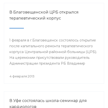
В Благовещенской ЦРБ открылся
терапевтический корпус
1 февраля в г.Благовещенск состоялось открытие
после капитального ремонта терапевтического
корпуса Центральной районной больницы (ЦРБ).
На церемонии присутствовали руководитель
Администрации президента РБ Владимир
Балабанов, министр здравоохранения РБ Георгий
Шебаев, глава администрации МР
4 февраля 2013
Благовещенский район Фарит Фазылов и другие.
В Уфе состоялась школа-семинар для
кардиологов