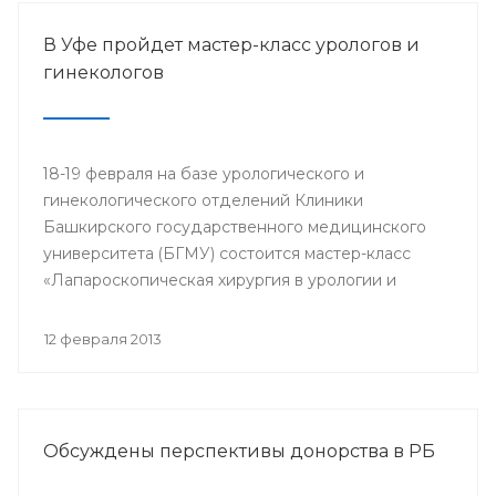
В Уфе пройдет мастер-класс урологов и
гинекологов
18-19 февраля на базе урологического и
гинекологического отделений Клиники
Башкирского государственного медицинского
университета (БГМУ) состоится мастер-класс
«Лапароскопическая хирургия в урологии и
гинекологии». Для участия в нем приглашаются
врачи урологи, хирурги, онкологи республики, а
12 февраля 2013
также интерны, клинические ординаторы,
курсанты ИПО БГМУ.
Обсуждены перспективы донорства в РБ