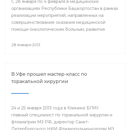
С 28 января по 4 февраля в медицинских
организациях Республики Башкортостан в рамках
реализации мероприятий, направленных на
совершенствование оказания медицинской
помощи онкологическим больным, развития
профилактического направления, а также
поддержки инициативы «Международного союза
28 января 2013
по борьбе с онкологическими заболеваниями»
будут проведены мероприятия, посвященные
Всемирному дню борьбы против рака.
В Уфе прошел мастер-класс по
торакальной хирургии
24 и 25 января 2013 года в Клинике БГМУ
главный специалист по торакальной хирургии и
фтизиатрии МЗ РФ, директор Санкт-
Петербургского НИИ Фтизиопульмонологии МЗ