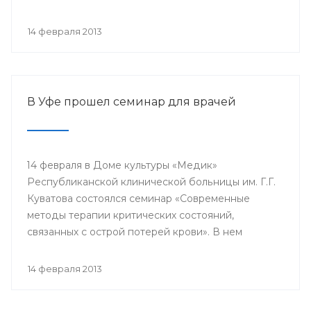
проводится с 2003 года в 38 странах мира под
патронатом Международного общества детских
14 февраля 2013
онкологов и по инициативе Международной
конфедерации организаций родителей детей,
больных раком.
В Уфе прошел семинар для врачей
14 февраля в Доме культуры «Медик»
Республиканской клинической больницы им. Г.Г.
Куватова состоялся семинар «Современные
методы терапии критических состояний,
связанных с острой потерей крови». В нем
приняли участие заместители главных врачей по
лечебной работе, акушеры-гинекологи, хирурги,
14 февраля 2013
трансфузиологи, анестезиологи-реаниматологи,
врачи палат интенсивной терапии.