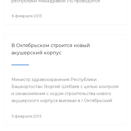
республики Минздравом РБ проводится
республиканская научно-практическая
конференция «Перспективы донорства и
6 февраля 2013
трансплантации органов в Республике
Башкортостан».
В Октябрьском строится новый
акушерский корпус
Министр здравоохранения Республики
Башкортостан Георгий Шебаев с целью контроля
и ознакомления с ходом строительства нового
акушерского корпуса выезжал в г.Октябрьский.
5 февраля 2013