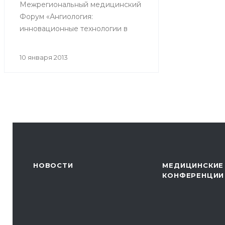
Межрегиональный медицинский
Форум «Ангиология:
инновационные технологии в
диагностике и лечении
заболеваний сосудов.
10 января 2013
Интервенционная кардиология».
НОВОСТИ
МЕДИЦИНСКИЕ
КОНФЕРЕНЦИИ