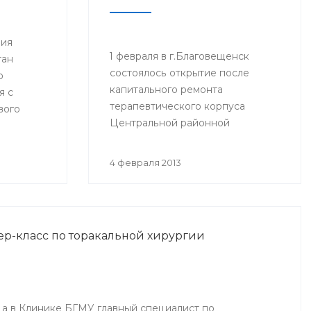
ния
1 февраля в г.Благовещенск
тан
состоялось открытие после
ю
капитального ремонта
я с
терапевтического корпуса
вого
Центральной районной
езжал в
больницы (ЦРБ). На церемонии
присутствовали руководитель
4 февраля 2013
Администрации президента РБ
Владимир Балабанов, министр
здравоохранения РБ Георгий
Шебаев, глава администрации
ер-класс по торакальной хирургии
МР Благовещенский район
Фарит Фазылов и другие.
ода в Клинике БГМУ главный специалист по