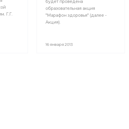
ы
будет проведена
кой
образовательная акция
. Г.Г.
"Марафон здоровья" (далее -
Акция).
е
16 января 2013