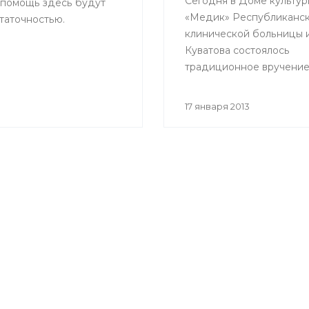
Сегодня в Доме культур
 помощь здесь будут
«Медик» Республиканс
таточностью.
клинической больницы им
Куватова состоялось
традиционное вручени
«Золотого скальпеля».
17 января 2013