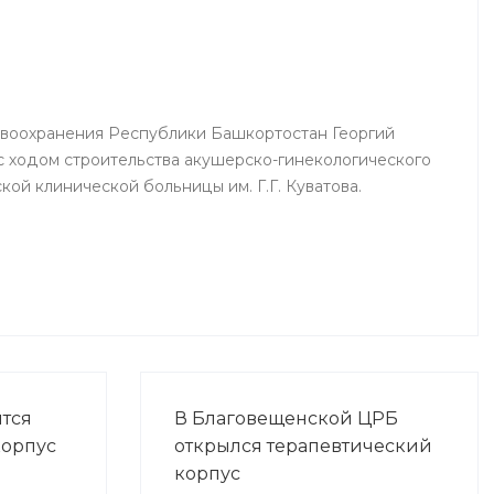
аций
реаниматологи, врачи палат
ных
интенсивной терапии.
авоохранения Республики Башкортостан Георгий
 ходом строительства акушерско-гинекологического
ой клинической больницы им. Г.Г. Куватова.
ится
В Благовещенской ЦРБ
корпус
открылся терапевтический
корпус