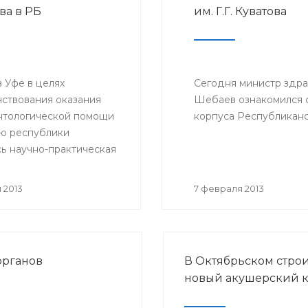
ва в РБ
им. Г.Г. Куватова
конфедерации организ
родителей детей, боль
раком.
 Уфе в целях
Сегодня министр здр
ствования оказания
Шебаев ознакомился с
нтологической помощи
корпуса Республиканск
ю республики
сь научно-практическая
ция «Перспективы
а и трансплантации
 2013
7 февраля 2013
в Республике
стан».
органов
В Октябрьском стро
новый акушерский 