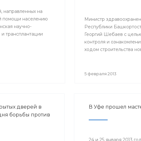
й, направленных на
ой помощи населению
Министр здравоохране
ская научно-
Республики Башкортос
 и трансплантации
Георгий Шебаев с цель
контроля и ознакомлени
ходом строительства но
акушерского корпуса вы
г.Октябрьский.
5 февраля 2013
рытых дверей в
В Уфе прошел маст
дня борьбы против
24 и 25 января 2013 г