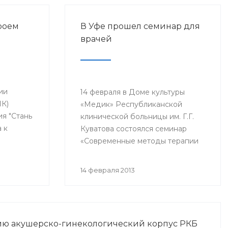
роем
В Уфе прошел семинар для
врачей
ии
14 февраля в Доме культуры
ПК)
«Медик» Республиканской
я "Стань
клинической больницы им. Г.Г.
 к
Куватова состоялся семинар
етей,
«Современные методы терапии
критических состояний,
Этот
связанных с острой потерей
14 февраля 2013
 года в
крови». В нем приняли участие
тронатом
заместители главных врачей по
ства
лечебной работе, акушеры-
гинекологи, хирурги,
тию акушерско-гинекологический корпус РКБ
одной
трансфузиологи, анестезиологи-