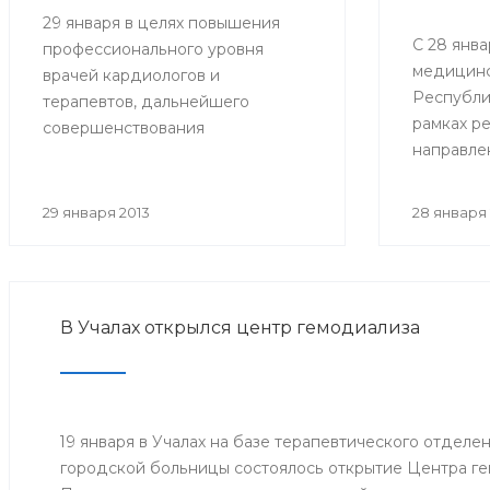
29 января в целях повышения
С 28 янва
профессионального уровня
медицинс
врачей кардиологов и
Республи
терапевтов, дальнейшего
рамках р
совершенствования
направле
кардиологической помощи
совершен
Минздравом РБ проведена
медицин
Школа-семинар «Новости
29 января 2013
28 января 
онкологи
доказательной кардиологии».
развития
направлен
поддержк
В Учалах открылся центр гемодиализа
«Междуна
борьбе с
заболева
проведен
посвяще
19 января в Учалах на базе терапевтического отдел
борьбы п
городской больницы состоялось открытие Центра ге