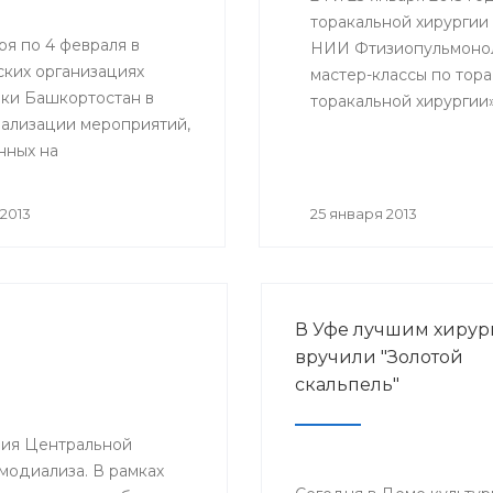
торакальной хирургии
ря по 4 февраля в
НИИ Фтизиопульмонол
ких организациях
мастер-классы по тор
ки Башкортостан в
торакальной хирургии
еализации мероприятий,
ознакомиться врачи РК
нных на
клинические ординато
ствование оказания
ской помощи
2013
25 января 2013
ческим больным,
 профилактического
ия, а также
и инициативы
В Уфе лучшим хирур
родного союза по
вручили "Золотой
 онкологическими
скальпель"
ниями» будут
ы мероприятия,
нные Всемирному дню
ения Центральной
ротив рака.
модиализа. В рамках