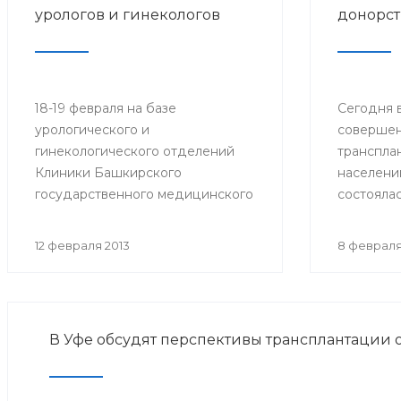
урологов и гинекологов
донорст
18-19 февраля на базе
Сегодня в
урологического и
совершен
гинекологического отделений
транспла
Клиники Башкирского
населени
государственного медицинского
состояла
университета (БГМУ) состоится
конферен
мастер-класс
донорств
12 февраля 2013
8 февраля
«Лапароскопическая хирургия в
органов 
урологии и гинекологии». Для
Башкорто
участия в нем приглашаются
врачи урологи, хирурги, онкологи
В Уфе обсудят перспективы трансплантации 
республики, а также интерны,
клинические ординаторы,
курсанты ИПО БГМУ.