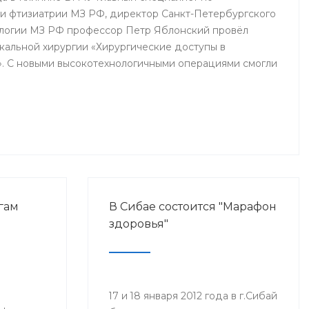
 и фтизиатрии МЗ РФ, директор Санкт-Петербургского
огии МЗ РФ профессор Петр Яблонский провёл
акальной хирургии «Хирургические доступы в
». С новыми высокотехнологичными операциями смогли
Б им. Г.Г. Куватова и Клиники БГМУ, курсанты ИПО,
ры, интерны и студенты старших курсов БГМУ.
гам
В Сибае состоится "Марафон
здоровья"
17 и 18 января 2012 года в г.Сибай