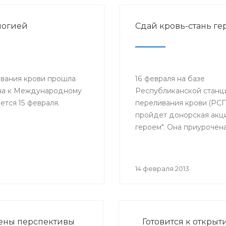
логией
Сдай кровь-стань ге
ивания крови прошла
16 февраля на базе
ена к Международному
Республиканской станц
тся 15 февраля.
переливания крови (РС
пройдет донорская акци
героем". Она приурочена
Международному дню д
больных раком, который
отмечается 15 февраля. 
14 февраля 2013
День проводится с 2003
38 странах мира под па
Международного обще
детских онкологов и по
ены перспективы
Готовится к откры
инициативе Междунар