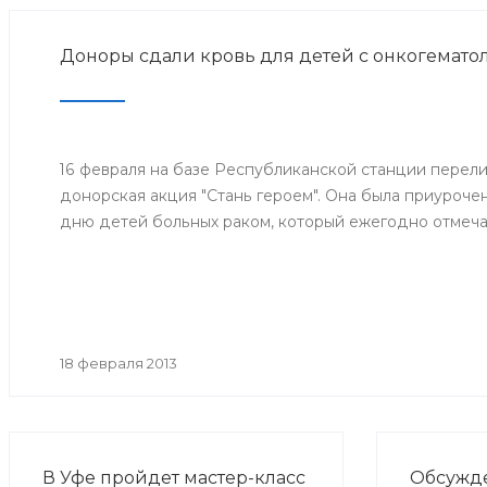
Доноры сдали кровь для детей с онкогемато
16 февраля на базе Республиканской станции перел
донорская акция "Стань героем". Она была приуроч
дню детей больных раком, который ежегодно отмечае
18 февраля 2013
В Уфе пройдет мастер-класс
Обсужд