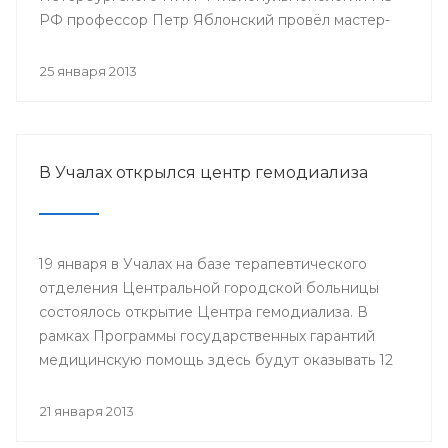
РФ профессор Петр Яблонский провёл мастер-
классы по торакальной хирургии «Хирургические
доступы в торакальной хирургии». С новыми
25 января 2013
высокотехнологичными операциями смогли
ознакомиться врачи РКБ им. Г.Г. Куватова и
Клиники БГМУ, курсанты ИПО, клинические
ординаторы, интерны и студенты старших
В Учалах открылся центр гемодиализа
курсов БГМУ.
19 января в Учалах на базе терапевтического
отделения Центральной городской больницы
состоялось открытие Центра гемодиализа. В
рамках Программы государственных гарантий
медицинскую помощь здесь будут оказывать 12
больным с хронической почечной
недостаточностью.
21 января 2013