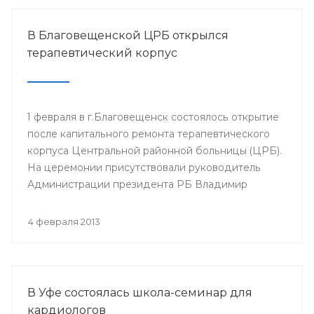
В Благовещенской ЦРБ открылся
терапевтический корпус
1 февраля в г.Благовещенск состоялось открытие
после капитального ремонта терапевтического
корпуса Центральной районной больницы (ЦРБ).
На церемонии присутствовали руководитель
Администрации президента РБ Владимир
Балабанов, министр здравоохранения РБ Георгий
Шебаев, глава администрации МР
4 февраля 2013
Благовещенский район Фарит Фазылов и другие.
В Уфе состоялась школа-семинар для
кардиологов