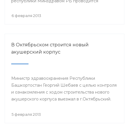
республики Минздравом РБ проводится
республиканская научно-практическая
конференция «Перспективы донорства и
6 февраля 2013
трансплантации органов в Республике
Башкортостан».
В Октябрьском строится новый
акушерский корпус
Министр здравоохранения Республики
Башкортостан Георгий Шебаев с целью контроля
и ознакомления с ходом строительства нового
акушерского корпуса выезжал в г.Октябрьский.
5 февраля 2013