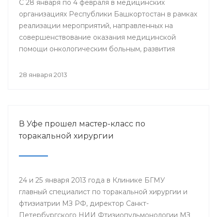
С 28 января по 4 февраля в медицинских
организациях Республики Башкортостан в рамках
реализации мероприятий, направленных на
совершенствование оказания медицинской
помощи онкологическим больным, развития
профилактического направления, а также
поддержки инициативы «Международного союза
28 января 2013
по борьбе с онкологическими заболеваниями»
будут проведены мероприятия, посвященные
Всемирному дню борьбы против рака.
В Уфе прошел мастер-класс по
торакальной хирургии
24 и 25 января 2013 года в Клинике БГМУ
главный специалист по торакальной хирургии и
фтизиатрии МЗ РФ, директор Санкт-
Петербургского НИИ Фтизиопульмонологии МЗ