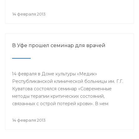
проводится с 2003 года в 38 странах мира под
патронатом Международного общества детских
14 февраля 2013
онкологов и по инициативе Международной
конфедерации организаций родителей детей,
больных раком.
В Уфе прошел семинар для врачей
14 февраля в Доме культуры «Медик»
Республиканской клинической больницы им. Г.Г.
Куватова состоялся семинар «Современные
методы терапии критических состояний,
связанных с острой потерей крови». В нем
приняли участие заместители главных врачей по
лечебной работе, акушеры-гинекологи, хирурги,
14 февраля 2013
трансфузиологи, анестезиологи-реаниматологи,
врачи палат интенсивной терапии.