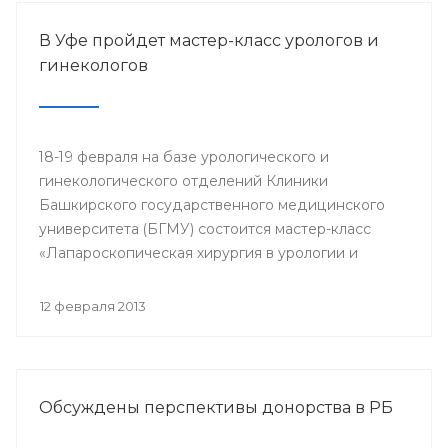
В Уфе пройдет мастер-класс урологов и
гинекологов
18-19 февраля на базе урологического и
гинекологического отделений Клиники
Башкирского государственного медицинского
университета (БГМУ) состоится мастер-класс
«Лапароскопическая хирургия в урологии и
гинекологии». Для участия в нем приглашаются
врачи урологи, хирурги, онкологи республики, а
12 февраля 2013
также интерны, клинические ординаторы,
курсанты ИПО БГМУ.
Обсуждены перспективы донорства в РБ