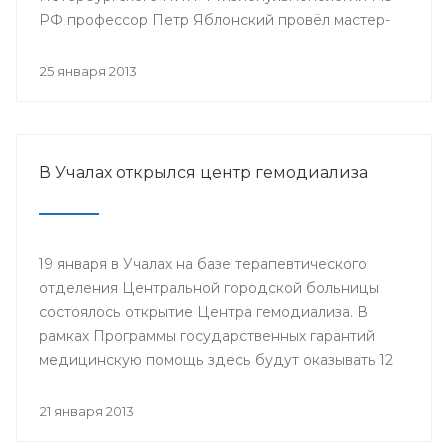
РФ профессор Петр Яблонский провёл мастер-
классы по торакальной хирургии «Хирургические
доступы в торакальной хирургии». С новыми
25 января 2013
высокотехнологичными операциями смогли
ознакомиться врачи РКБ им. Г.Г. Куватова и
Клиники БГМУ, курсанты ИПО, клинические
ординаторы, интерны и студенты старших
В Учалах открылся центр гемодиализа
курсов БГМУ.
19 января в Учалах на базе терапевтического
отделения Центральной городской больницы
состоялось открытие Центра гемодиализа. В
рамках Программы государственных гарантий
медицинскую помощь здесь будут оказывать 12
больным с хронической почечной
недостаточностью.
21 января 2013