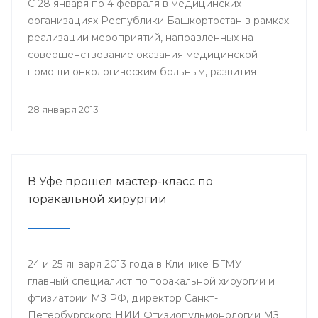
С 28 января по 4 февраля в медицинских
организациях Республики Башкортостан в рамках
реализации мероприятий, направленных на
совершенствование оказания медицинской
помощи онкологическим больным, развития
профилактического направления, а также
поддержки инициативы «Международного союза
28 января 2013
по борьбе с онкологическими заболеваниями»
будут проведены мероприятия, посвященные
Всемирному дню борьбы против рака.
В Уфе прошел мастер-класс по
торакальной хирургии
24 и 25 января 2013 года в Клинике БГМУ
главный специалист по торакальной хирургии и
фтизиатрии МЗ РФ, директор Санкт-
Петербургского НИИ Фтизиопульмонологии МЗ