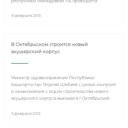
республики Минздравом РБ проводится
республиканская научно-практическая
конференция «Перспективы донорства и
6 февраля 2013
трансплантации органов в Республике
Башкортостан».
В Октябрьском строится новый
акушерский корпус
Министр здравоохранения Республики
Башкортостан Георгий Шебаев с целью контроля
и ознакомления с ходом строительства нового
акушерского корпуса выезжал в г.Октябрьский.
5 февраля 2013