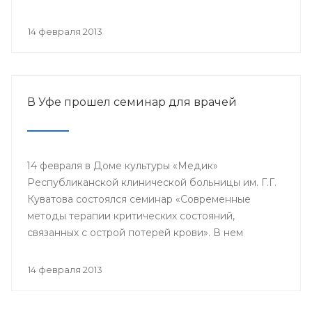
проводится с 2003 года в 38 странах мира под
патронатом Международного общества детских
14 февраля 2013
онкологов и по инициативе Международной
конфедерации организаций родителей детей,
больных раком.
В Уфе прошел семинар для врачей
14 февраля в Доме культуры «Медик»
Республиканской клинической больницы им. Г.Г.
Куватова состоялся семинар «Современные
методы терапии критических состояний,
связанных с острой потерей крови». В нем
приняли участие заместители главных врачей по
лечебной работе, акушеры-гинекологи, хирурги,
14 февраля 2013
трансфузиологи, анестезиологи-реаниматологи,
врачи палат интенсивной терапии.