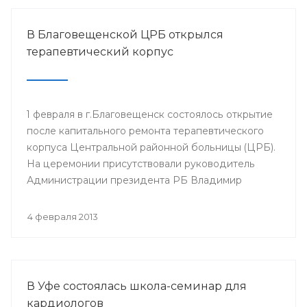
В Благовещенской ЦРБ открылся
терапевтический корпус
1 февраля в г.Благовещенск состоялось открытие
после капитального ремонта терапевтического
корпуса Центральной районной больницы (ЦРБ).
На церемонии присутствовали руководитель
Администрации президента РБ Владимир
Балабанов, министр здравоохранения РБ Георгий
Шебаев, глава администрации МР
4 февраля 2013
Благовещенский район Фарит Фазылов и другие.
В Уфе состоялась школа-семинар для
кардиологов