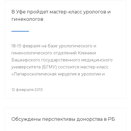
В Уфе пройдет мастер-класс урологов и
гинекологов
18-19 февраля на базе урологического и
гинекологического отделений Клиники
Башкирского государственного медицинского
университета (БГМУ) состоится мастер-класс
«Лапароскопическая хирургия в урологии и
гинекологии». Для участия в нем приглашаются
врачи урологи, хирурги, онкологи республики, а
12 февраля 2013
также интерны, клинические ординаторы,
курсанты ИПО БГМУ.
Обсуждены перспективы донорства в РБ