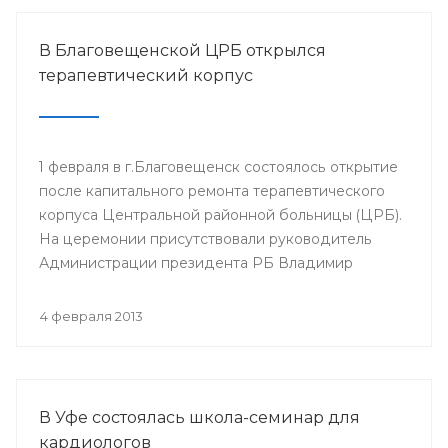
В Благовещенской ЦРБ открылся
терапевтический корпус
1 февраля в г.Благовещенск состоялось открытие
после капитального ремонта терапевтического
корпуса Центральной районной больницы (ЦРБ).
На церемонии присутствовали руководитель
Администрации президента РБ Владимир
Балабанов, министр здравоохранения РБ Георгий
Шебаев, глава администрации МР
4 февраля 2013
Благовещенский район Фарит Фазылов и другие.
В Уфе состоялась школа-семинар для
кардиологов