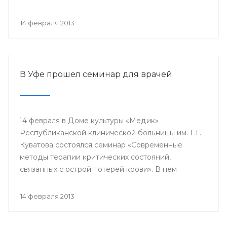
проводится с 2003 года в 38 странах мира под
патронатом Международного общества детских
14 февраля 2013
онкологов и по инициативе Международной
конфедерации организаций родителей детей,
больных раком.
В Уфе прошел семинар для врачей
14 февраля в Доме культуры «Медик»
Республиканской клинической больницы им. Г.Г.
Куватова состоялся семинар «Современные
методы терапии критических состояний,
связанных с острой потерей крови». В нем
приняли участие заместители главных врачей по
лечебной работе, акушеры-гинекологи, хирурги,
14 февраля 2013
трансфузиологи, анестезиологи-реаниматологи,
врачи палат интенсивной терапии.