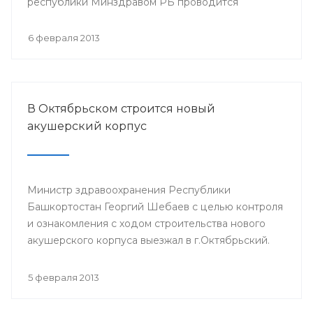
республики Минздравом РБ проводится
республиканская научно-практическая
конференция «Перспективы донорства и
6 февраля 2013
трансплантации органов в Республике
Башкортостан».
В Октябрьском строится новый
акушерский корпус
Министр здравоохранения Республики
Башкортостан Георгий Шебаев с целью контроля
и ознакомления с ходом строительства нового
акушерского корпуса выезжал в г.Октябрьский.
5 февраля 2013