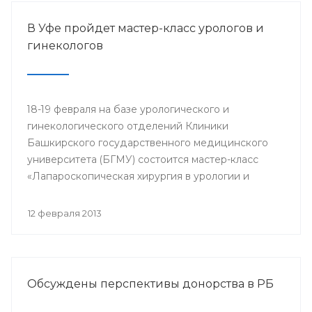
В Уфе пройдет мастер-класс урологов и
гинекологов
18-19 февраля на базе урологического и
гинекологического отделений Клиники
Башкирского государственного медицинского
университета (БГМУ) состоится мастер-класс
«Лапароскопическая хирургия в урологии и
гинекологии». Для участия в нем приглашаются
врачи урологи, хирурги, онкологи республики, а
12 февраля 2013
также интерны, клинические ординаторы,
курсанты ИПО БГМУ.
Обсуждены перспективы донорства в РБ