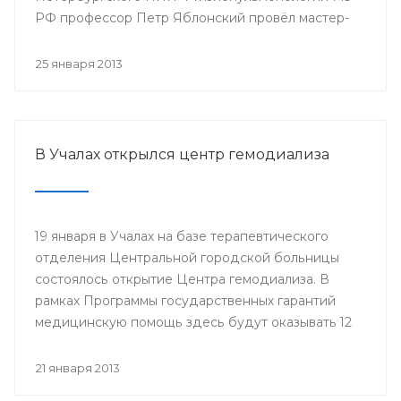
РФ профессор Петр Яблонский провёл мастер-
классы по торакальной хирургии «Хирургические
доступы в торакальной хирургии». С новыми
25 января 2013
высокотехнологичными операциями смогли
ознакомиться врачи РКБ им. Г.Г. Куватова и
Клиники БГМУ, курсанты ИПО, клинические
ординаторы, интерны и студенты старших
В Учалах открылся центр гемодиализа
курсов БГМУ.
19 января в Учалах на базе терапевтического
отделения Центральной городской больницы
состоялось открытие Центра гемодиализа. В
рамках Программы государственных гарантий
медицинскую помощь здесь будут оказывать 12
больным с хронической почечной
недостаточностью.
21 января 2013