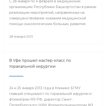
С 28 января по 4 февраля в медицинских
организациях Республики Башкортостан в рамках
реализации мероприятий, направленных на
совершенствование оказания медицинской
помощи онкологическим больным, развития
профилактического направления, а также
поддержки инициативы «Международного союза
28 января 2013
по борьбе с онкологическими заболеваниями»
будут проведены мероприятия, посвященные
Всемирному дню борьбы против рака.
В Уфе прошел мастер-класс по
торакальной хирургии
24 и 25 января 2013 года в Клинике БГМУ
главный специалист по торакальной хирургии и
фтизиатрии МЗ РФ, директор Санкт-
Петербургского НИИ Фтизиопульмонологии МЗ