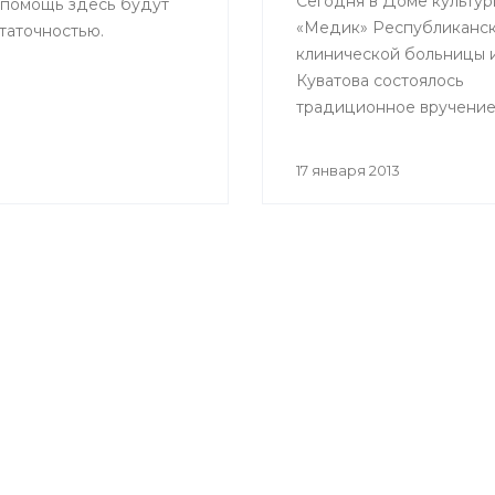
Сегодня в Доме культур
 помощь здесь будут
«Медик» Республиканс
таточностью.
клинической больницы им
Куватова состоялось
традиционное вручени
«Золотого скальпеля».
17 января 2013