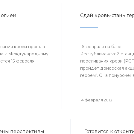
логией
Сдай кровь-стань ге
ивания крови прошла
16 февраля на базе
ена к Международному
Республиканской станц
тся 15 февраля.
переливания крови (РС
пройдет донорская акци
героем". Она приурочена
Международному дню д
больных раком, который
отмечается 15 февраля. 
14 февраля 2013
День проводится с 2003
38 странах мира под па
Международного обще
детских онкологов и по
ены перспективы
Готовится к откры
инициативе Междунар