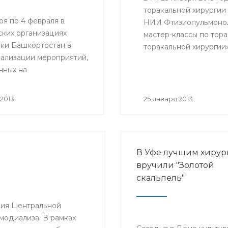
торакальной хирургии
ря по 4 февраля в
НИИ Фтизиопульмонол
ких организациях
мастер-классы по тор
ки Башкортостан в
торакальной хирургии
еализации мероприятий,
ознакомиться врачи РК
нных на
клинические ординато
ствование оказания
ской помощи
2013
25 января 2013
ческим больным,
 профилактического
ия, а также
и инициативы
В Уфе лучшим хирур
родного союза по
вручили "Золотой
 онкологическими
скальпель"
ниями» будут
ы мероприятия,
нные Всемирному дню
ения Центральной
ротив рака.
модиализа. В рамках