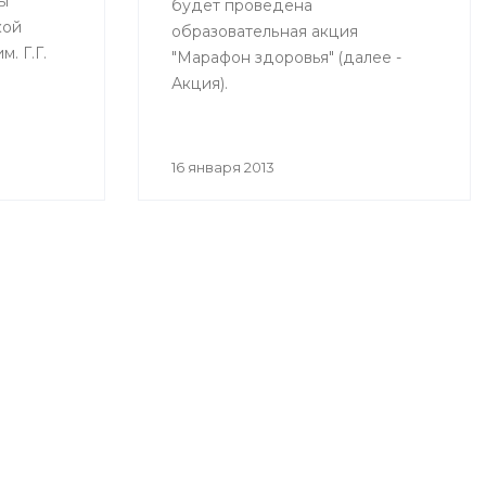
ы
будет проведена
кой
образовательная акция
. Г.Г.
"Марафон здоровья" (далее -
Акция).
е
16 января 2013