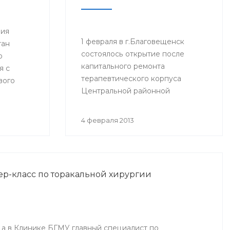
ния
1 февраля в г.Благовещенск
тан
состоялось открытие после
ю
капитального ремонта
я с
терапевтического корпуса
вого
Центральной районной
езжал в
больницы (ЦРБ). На церемонии
присутствовали руководитель
4 февраля 2013
Администрации президента РБ
Владимир Балабанов, министр
здравоохранения РБ Георгий
Шебаев, глава администрации
ер-класс по торакальной хирургии
МР Благовещенский район
Фарит Фазылов и другие.
ода в Клинике БГМУ главный специалист по