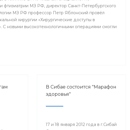
 и фтизиатрии МЗ РФ, директор Санкт-Петербургского
огии МЗ РФ профессор Петр Яблонский провёл
акальной хирургии «Хирургические доступы в
». С новыми высокотехнологичными операциями смогли
Б им. Г.Г. Куватова и Клиники БГМУ, курсанты ИПО,
ры, интерны и студенты старших курсов БГМУ.
гам
В Сибае состоится "Марафон
здоровья"
17 и 18 января 2012 года в г.Сибай