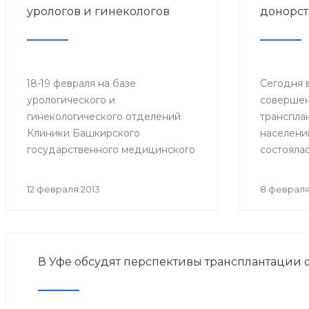
урологов и гинекологов
донорст
18-19 февраля на базе
Сегодня в
урологического и
совершен
гинекологического отделений
транспла
Клиники Башкирского
населени
государственного медицинского
состояла
университета (БГМУ) состоится
конферен
мастер-класс
донорств
12 февраля 2013
8 февраля
«Лапароскопическая хирургия в
органов 
урологии и гинекологии». Для
Башкорто
участия в нем приглашаются
врачи урологи, хирурги, онкологи
В Уфе обсудят перспективы трансплантации 
республики, а также интерны,
клинические ординаторы,
курсанты ИПО БГМУ.