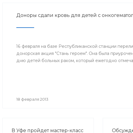
Доноры сдали кровь для детей с онкогемато
16 февраля на базе Республиканской станции перел
донорская акция "Стань героем". Она была приуроч
дню детей больных раком, который ежегодно отмечае
18 февраля 2013
В Уфе пройдет мастер-класс
Обсужд