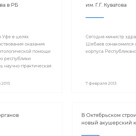
ва в РБ
им. Г.Г. Куватова
конфедерации организ
родителей детей, боль
раком.
 Уфе в целях
Сегодня министр здр
ствования оказания
Шебаев ознакомился с
нтологической помощи
корпуса Республиканск
ю республики
сь научно-практическая
ция «Перспективы
а и трансплантации
 2013
7 февраля 2013
в Республике
стан».
органов
В Октябрьском стро
новый акушерский 