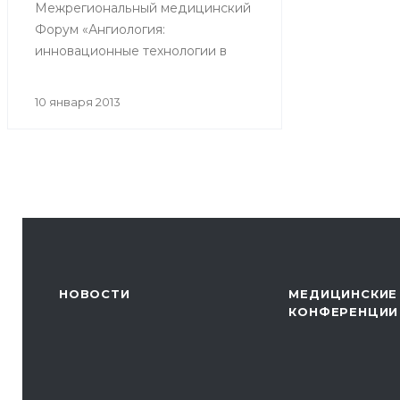
Межрегиональный медицинский
Форум «Ангиология:
инновационные технологии в
диагностике и лечении
заболеваний сосудов.
10 января 2013
Интервенционная кардиология».
НОВОСТИ
МЕДИЦИНСКИЕ
КОНФЕРЕНЦИИ