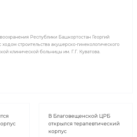
аций
реаниматологи, врачи палат
ных
интенсивной терапии.
авоохранения Республики Башкортостан Георгий
 ходом строительства акушерско-гинекологического
ой клинической больницы им. Г.Г. Куватова.
ится
В Благовещенской ЦРБ
корпус
открылся терапевтический
корпус