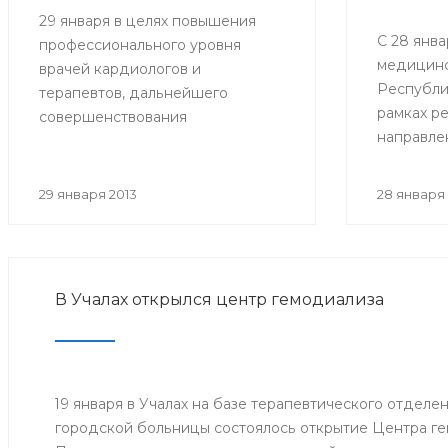
29 января в целях повышения
С 28 янва
профессионального уровня
медицинс
врачей кардиологов и
Республи
терапевтов, дальнейшего
рамках р
совершенствования
направле
кардиологической помощи
совершен
Минздравом РБ проведена
медицин
Школа-семинар «Новости
29 января 2013
28 января 
онкологи
доказательной кардиологии».
развития
направлен
поддержк
В Учалах открылся центр гемодиализа
«Междуна
борьбе с
заболева
проведен
посвяще
19 января в Учалах на базе терапевтического отдел
борьбы п
городской больницы состоялось открытие Центра ге