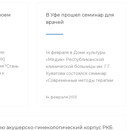
роем
В Уфе прошел семинар для
врачей
ии
14 февраля в Доме культуры
ПК)
«Медик» Республиканской
я "Стань
клинической больницы им. Г.Г.
 к
Куватова состоялся семинар
етей,
«Современные методы терапии
критических состояний,
Этот
связанных с острой потерей
14 февраля 2013
 года в
крови». В нем приняли участие
тронатом
заместители главных врачей по
ства
лечебной работе, акушеры-
гинекологи, хирурги,
тию акушерско-гинекологический корпус РКБ
одной
трансфузиологи, анестезиологи-