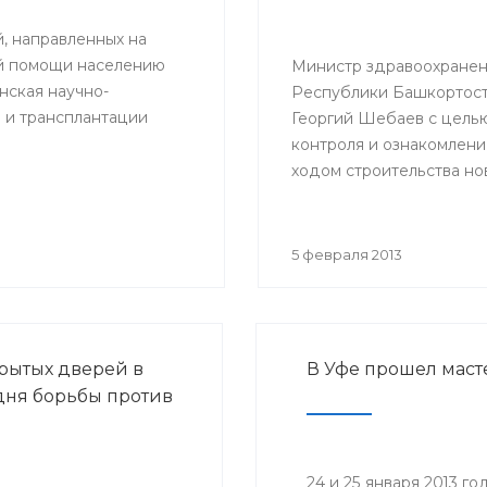
й, направленных на
ой помощи населению
Министр здравоохране
ская научно-
Республики Башкортос
 и трансплантации
Георгий Шебаев с цель
контроля и ознакомлени
ходом строительства но
акушерского корпуса вы
г.Октябрьский.
5 февраля 2013
рытых дверей в
В Уфе прошел маст
дня борьбы против
24 и 25 января 2013 г