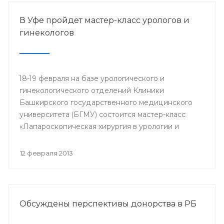
В Уфе пройдет мастер-класс урологов и
гинекологов
18-19 февраля на базе урологического и
гинекологического отделений Клиники
Башкирского государственного медицинского
университета (БГМУ) состоится мастер-класс
«Лапароскопическая хирургия в урологии и
гинекологии». Для участия в нем приглашаются
врачи урологи, хирурги, онкологи республики, а
12 февраля 2013
также интерны, клинические ординаторы,
курсанты ИПО БГМУ.
Обсуждены перспективы донорства в РБ