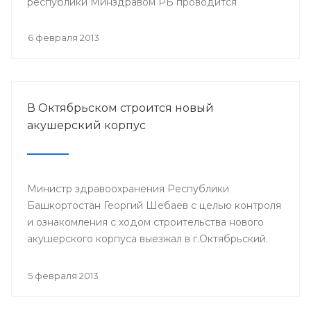
республики Минздравом РБ проводится
республиканская научно-практическая
конференция «Перспективы донорства и
6 февраля 2013
трансплантации органов в Республике
Башкортостан».
В Октябрьском строится новый
акушерский корпус
Министр здравоохранения Республики
Башкортостан Георгий Шебаев с целью контроля
и ознакомления с ходом строительства нового
акушерского корпуса выезжал в г.Октябрьский.
5 февраля 2013