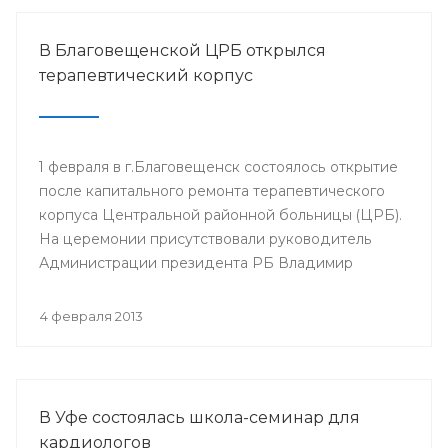
В Благовещенской ЦРБ открылся
терапевтический корпус
1 февраля в г.Благовещенск состоялось открытие
после капитального ремонта терапевтического
корпуса Центральной районной больницы (ЦРБ).
На церемонии присутствовали руководитель
Администрации президента РБ Владимир
Балабанов, министр здравоохранения РБ Георгий
Шебаев, глава администрации МР
4 февраля 2013
Благовещенский район Фарит Фазылов и другие.
В Уфе состоялась школа-семинар для
кардиологов