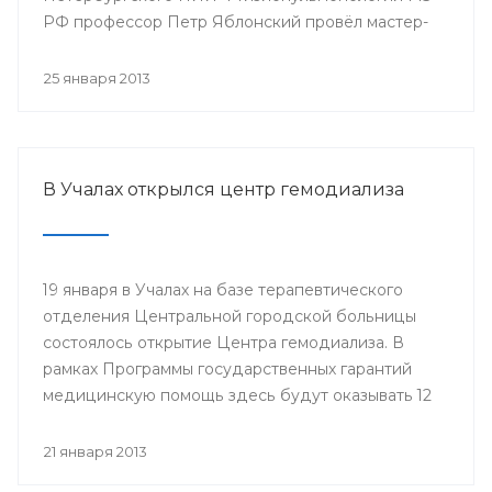
РФ профессор Петр Яблонский провёл мастер-
классы по торакальной хирургии «Хирургические
доступы в торакальной хирургии». С новыми
25 января 2013
высокотехнологичными операциями смогли
ознакомиться врачи РКБ им. Г.Г. Куватова и
Клиники БГМУ, курсанты ИПО, клинические
ординаторы, интерны и студенты старших
В Учалах открылся центр гемодиализа
курсов БГМУ.
19 января в Учалах на базе терапевтического
отделения Центральной городской больницы
состоялось открытие Центра гемодиализа. В
рамках Программы государственных гарантий
медицинскую помощь здесь будут оказывать 12
больным с хронической почечной
недостаточностью.
21 января 2013