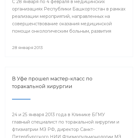
С 28 января по 4 февраля в медицинских
организациях Республики Башкортостан в рамках
реализации мероприятий, направленных на
совершенствование оказания медицинской
помощи онкологическим больным, развития
профилактического направления, а также
поддержки инициативы «Международного союза
28 января 2013
по борьбе с онкологическими заболеваниями»
будут проведены мероприятия, посвященные
Всемирному дню борьбы против рака.
В Уфе прошел мастер-класс по
торакальной хирургии
24 и 25 января 2013 года в Клинике БГМУ
главный специалист по торакальной хирургии и
фтизиатрии МЗ РФ, директор Санкт-
Петербургского НИИ Фтизиопульмонологии МЗ