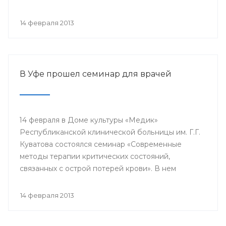
проводится с 2003 года в 38 странах мира под
патронатом Международного общества детских
14 февраля 2013
онкологов и по инициативе Международной
конфедерации организаций родителей детей,
больных раком.
В Уфе прошел семинар для врачей
14 февраля в Доме культуры «Медик»
Республиканской клинической больницы им. Г.Г.
Куватова состоялся семинар «Современные
методы терапии критических состояний,
связанных с острой потерей крови». В нем
приняли участие заместители главных врачей по
лечебной работе, акушеры-гинекологи, хирурги,
14 февраля 2013
трансфузиологи, анестезиологи-реаниматологи,
врачи палат интенсивной терапии.