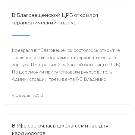
В Благовещенской ЦРБ открылся
терапевтический корпус
1 февраля в г.Благовещенск состоялось открытие
после капитального ремонта терапевтического
корпуса Центральной районной больницы (ЦРБ).
На церемонии присутствовали руководитель
Администрации президента РБ Владимир
Балабанов, министр здравоохранения РБ Георгий
Шебаев, глава администрации МР
4 февраля 2013
Благовещенский район Фарит Фазылов и другие.
В Уфе состоялась школа-семинар для
кардиологов