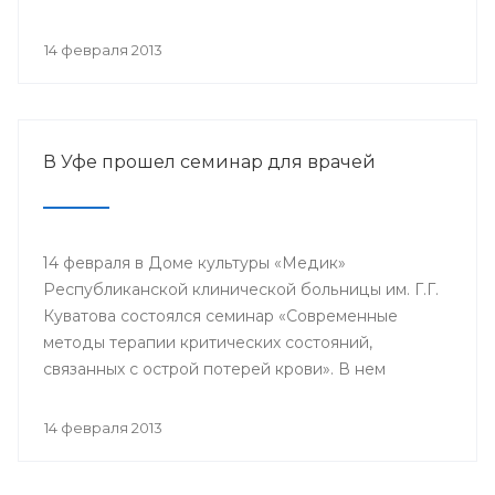
проводится с 2003 года в 38 странах мира под
патронатом Международного общества детских
14 февраля 2013
онкологов и по инициативе Международной
конфедерации организаций родителей детей,
больных раком.
В Уфе прошел семинар для врачей
14 февраля в Доме культуры «Медик»
Республиканской клинической больницы им. Г.Г.
Куватова состоялся семинар «Современные
методы терапии критических состояний,
связанных с острой потерей крови». В нем
приняли участие заместители главных врачей по
лечебной работе, акушеры-гинекологи, хирурги,
14 февраля 2013
трансфузиологи, анестезиологи-реаниматологи,
врачи палат интенсивной терапии.