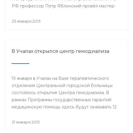
РФ профессор Петр Яблонский провёл мастер-
классы по торакальной хирургии «Хирургические
доступы в торакальной хирургии». С новыми
25 января 2013
высокотехнологичными операциями смогли
ознакомиться врачи РКБ им. Г.Г. Куватова и
Клиники БГМУ, курсанты ИПО, клинические
ординаторы, интерны и студенты старших
В Учалах открылся центр гемодиализа
курсов БГМУ.
19 января в Учалах на базе терапевтического
отделения Центральной городской больницы
состоялось открытие Центра гемодиализа. В
рамках Программы государственных гарантий
медицинскую помощь здесь будут оказывать 12
больным с хронической почечной
недостаточностью.
21 января 2013