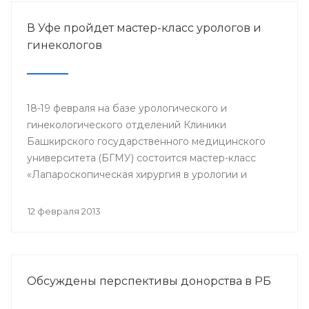
В Уфе пройдет мастер-класс урологов и
гинекологов
18-19 февраля на базе урологического и
гинекологического отделений Клиники
Башкирского государственного медицинского
университета (БГМУ) состоится мастер-класс
«Лапароскопическая хирургия в урологии и
гинекологии». Для участия в нем приглашаются
врачи урологи, хирурги, онкологи республики, а
12 февраля 2013
также интерны, клинические ординаторы,
курсанты ИПО БГМУ.
Обсуждены перспективы донорства в РБ