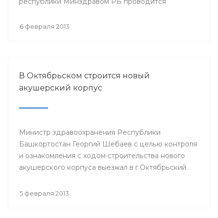
республики Минздравом РБ проводится
республиканская научно-практическая
конференция «Перспективы донорства и
6 февраля 2013
трансплантации органов в Республике
Башкортостан».
В Октябрьском строится новый
акушерский корпус
Министр здравоохранения Республики
Башкортостан Георгий Шебаев с целью контроля
и ознакомления с ходом строительства нового
акушерского корпуса выезжал в г.Октябрьский.
5 февраля 2013