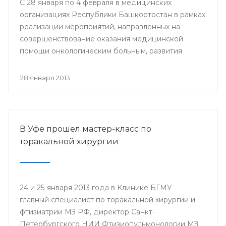
С 28 января по 4 февраля в медицинских
организациях Республики Башкортостан в рамках
реализации мероприятий, направленных на
совершенствование оказания медицинской
помощи онкологическим больным, развития
профилактического направления, а также
поддержки инициативы «Международного союза
28 января 2013
по борьбе с онкологическими заболеваниями»
будут проведены мероприятия, посвященные
Всемирному дню борьбы против рака.
В Уфе прошел мастер-класс по
торакальной хирургии
24 и 25 января 2013 года в Клинике БГМУ
главный специалист по торакальной хирургии и
фтизиатрии МЗ РФ, директор Санкт-
Петербургского НИИ Фтизиопульмонологии МЗ