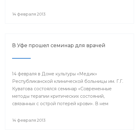
проводится с 2003 года в 38 странах мира под
патронатом Международного общества детских
14 февраля 2013
онкологов и по инициативе Международной
конфедерации организаций родителей детей,
больных раком.
В Уфе прошел семинар для врачей
14 февраля в Доме культуры «Медик»
Республиканской клинической больницы им. Г.Г.
Куватова состоялся семинар «Современные
методы терапии критических состояний,
связанных с острой потерей крови». В нем
приняли участие заместители главных врачей по
лечебной работе, акушеры-гинекологи, хирурги,
14 февраля 2013
трансфузиологи, анестезиологи-реаниматологи,
врачи палат интенсивной терапии.