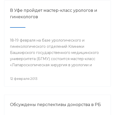
В Уфе пройдет мастер-класс урологов и
гинекологов
18-19 февраля на базе урологического и
гинекологического отделений Клиники
Башкирского государственного медицинского
университета (БГМУ) состоится мастер-класс
«Лапароскопическая хирургия в урологии и
гинекологии». Для участия в нем приглашаются
врачи урологи, хирурги, онкологи республики, а
12 февраля 2013
также интерны, клинические ординаторы,
курсанты ИПО БГМУ.
Обсуждены перспективы донорства в РБ