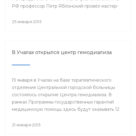
РФ профессор Петр Яблонский провёл мастер-
классы по торакальной хирургии «Хирургические
доступы в торакальной хирургии». С новыми
25 января 2013
высокотехнологичными операциями смогли
ознакомиться врачи РКБ им. Г.Г. Куватова и
Клиники БГМУ, курсанты ИПО, клинические
ординаторы, интерны и студенты старших
В Учалах открылся центр гемодиализа
курсов БГМУ.
19 января в Учалах на базе терапевтического
отделения Центральной городской больницы
состоялось открытие Центра гемодиализа. В
рамках Программы государственных гарантий
медицинскую помощь здесь будут оказывать 12
больным с хронической почечной
недостаточностью.
21 января 2013