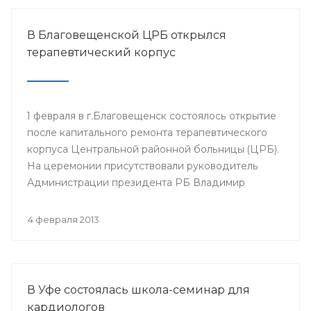
В Благовещенской ЦРБ открылся
терапевтический корпус
1 февраля в г.Благовещенск состоялось открытие
после капитального ремонта терапевтического
корпуса Центральной районной больницы (ЦРБ).
На церемонии присутствовали руководитель
Администрации президента РБ Владимир
Балабанов, министр здравоохранения РБ Георгий
Шебаев, глава администрации МР
4 февраля 2013
Благовещенский район Фарит Фазылов и другие.
В Уфе состоялась школа-семинар для
кардиологов