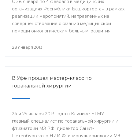
С 28 января по 4 февраля в медицинских
организациях Республики Башкортостан в рамках
реализации мероприятий, направленных на
совершенствование оказания медицинской
помощи онкологическим больным, развития
профилактического направления, а также
поддержки инициативы «Международного союза
28 января 2013
по борьбе с онкологическими заболеваниями»
будут проведены мероприятия, посвященные
Всемирному дню борьбы против рака.
В Уфе прошел мастер-класс по
торакальной хирургии
24 и 25 января 2013 года в Клинике БГМУ
главный специалист по торакальной хирургии и
фтизиатрии МЗ РФ, директор Санкт-
Петербургского НИИ Фтизиопульмонологии МЗ