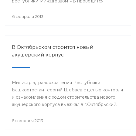
республики Минздравом РБ проводится
республиканская научно-практическая
конференция «Перспективы донорства и
6 февраля 2013
трансплантации органов в Республике
Башкортостан».
В Октябрьском строится новый
акушерский корпус
Министр здравоохранения Республики
Башкортостан Георгий Шебаев с целью контроля
и ознакомления с ходом строительства нового
акушерского корпуса выезжал в г.Октябрьский.
5 февраля 2013