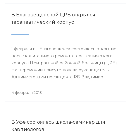
В Благовещенской ЦРБ открылся
терапевтический корпус
1 февраля в г.Благовещенск состоялось открытие
после капитального ремонта терапевтического
корпуса Центральной районной больницы (ЦРБ).
На церемонии присутствовали руководитель
Администрации президента РБ Владимир
Балабанов, министр здравоохранения РБ Георгий
Шебаев, глава администрации МР
4 февраля 2013
Благовещенский район Фарит Фазылов и другие.
В Уфе состоялась школа-семинар для
кардиологов