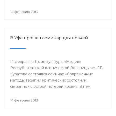
проводится с 2003 года в 38 странах мира под
патронатом Международного общества детских
14 февраля 2013
онкологов и по инициативе Международной
конфедерации организаций родителей детей,
больных раком.
В Уфе прошел семинар для врачей
14 февраля в Доме культуры «Медик»
Республиканской клинической больницы им. Г.Г.
Куватова состоялся семинар «Современные
методы терапии критических состояний,
связанных с острой потерей крови». В нем
приняли участие заместители главных врачей по
лечебной работе, акушеры-гинекологи, хирурги,
14 февраля 2013
трансфузиологи, анестезиологи-реаниматологи,
врачи палат интенсивной терапии.