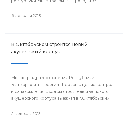
республики Минздравом РБ проводится
республиканская научно-практическая
конференция «Перспективы донорства и
6 февраля 2013
трансплантации органов в Республике
Башкортостан».
В Октябрьском строится новый
акушерский корпус
Министр здравоохранения Республики
Башкортостан Георгий Шебаев с целью контроля
и ознакомления с ходом строительства нового
акушерского корпуса выезжал в г.Октябрьский.
5 февраля 2013