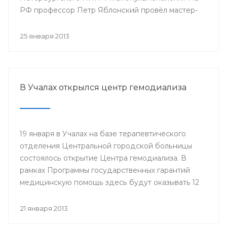
РФ профессор Петр Яблонский провёл мастер-
классы по торакальной хирургии «Хирургические
доступы в торакальной хирургии». С новыми
25 января 2013
высокотехнологичными операциями смогли
ознакомиться врачи РКБ им. Г.Г. Куватова и
Клиники БГМУ, курсанты ИПО, клинические
ординаторы, интерны и студенты старших
В Учалах открылся центр гемодиализа
курсов БГМУ.
19 января в Учалах на базе терапевтического
отделения Центральной городской больницы
состоялось открытие Центра гемодиализа. В
рамках Программы государственных гарантий
медицинскую помощь здесь будут оказывать 12
больным с хронической почечной
недостаточностью.
21 января 2013