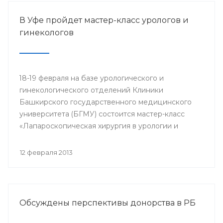
В Уфе пройдет мастер-класс урологов и
гинекологов
18-19 февраля на базе урологического и
гинекологического отделений Клиники
Башкирского государственного медицинского
университета (БГМУ) состоится мастер-класс
«Лапароскопическая хирургия в урологии и
гинекологии». Для участия в нем приглашаются
врачи урологи, хирурги, онкологи республики, а
12 февраля 2013
также интерны, клинические ординаторы,
курсанты ИПО БГМУ.
Обсуждены перспективы донорства в РБ