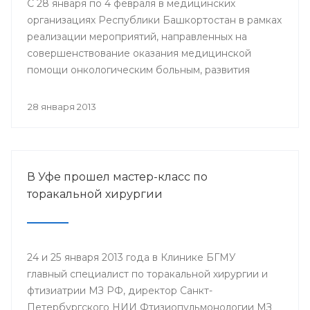
С 28 января по 4 февраля в медицинских
организациях Республики Башкортостан в рамках
реализации мероприятий, направленных на
совершенствование оказания медицинской
помощи онкологическим больным, развития
профилактического направления, а также
поддержки инициативы «Международного союза
28 января 2013
по борьбе с онкологическими заболеваниями»
будут проведены мероприятия, посвященные
Всемирному дню борьбы против рака.
В Уфе прошел мастер-класс по
торакальной хирургии
24 и 25 января 2013 года в Клинике БГМУ
главный специалист по торакальной хирургии и
фтизиатрии МЗ РФ, директор Санкт-
Петербургского НИИ Фтизиопульмонологии МЗ