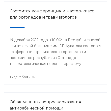
Состоится конференция и мастер-класс
для ортопедов и травматологов
14 декабря 2012 года в 10.00ч. в Республиканской
клинической больнице им. Г.Г. Куватова состоится
конференция травматологов-ортопедов и
протезистов республики «Ортопедо-
травматологическая помощь взрослому
населению в межмуниципальных центрах РБ».
Мероприятие организовано Минздравом РБ в
13 декабря 2012
целях повышения квалификации врачей и
улучшения качества оказания медицинской
помощи населению республики.
Об актуальных вопросах оказания
антирабической помощи