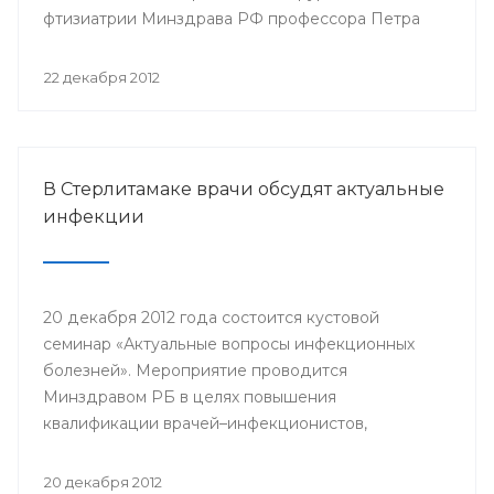
фтизиатрии Минздрава РФ профессора Петра
Яблонского пройдет 24-25 января года в клинике
БГМУ.
22 декабря 2012
В Стерлитамаке врачи обсудят актуальные
инфекции
20 декабря 2012 года состоится кустовой
семинар «Актуальные вопросы инфекционных
болезней». Мероприятие проводится
Минздравом РБ в целях повышения
квалификации врачей–инфекционистов,
терапевтов, педиатров, врачей общей практики,
врачей станций скорой медицинской помощи
20 декабря 2012