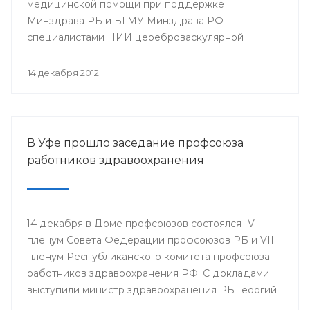
медицинской помощи при поддержке
Минздрава РБ и БГМУ Минздрава РФ
специалистами НИИ цереброваскулярной
патологии и инсульта РНИМУ им. Н.И. Пирогова
(г.Москва) будет проведен мастер-класс.
14 декабря 2012
В Уфе прошло заседание профсоюза
работников здравоохранения
14 декабря в Доме профсоюзов состоялся IV
пленум Совета Федерации профсоюзов РБ и VII
пленум Республиканского комитета профсоюза
работников здравоохранения РФ. С докладами
выступили министр здравоохранения РБ Георгий
Шебаев, председатель Республиканской