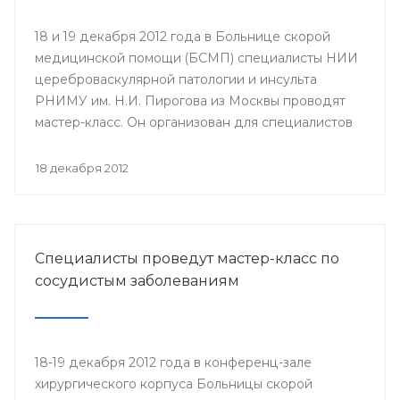
18 и 19 декабря 2012 года в Больнице скорой
медицинской помощи (БСМП) специалисты НИИ
цереброваскулярной патологии и инсульта
РНИМУ им. Н.И. Пирогова из Москвы проводят
мастер-класс. Он организован для специалистов
мультидисциплинарных бригад Региональных
сосудистых центров и первичных сосудистых
18 декабря 2012
отделений республики с целью повышения
уровня профессионального мастерства,
обеспечения преемственности в оказании
медицинской помощи населению.
Специалисты проведут мастер-класс по
сосудистым заболеваниям
18-19 декабря 2012 года в конференц-зале
хирургического корпуса Больницы скорой