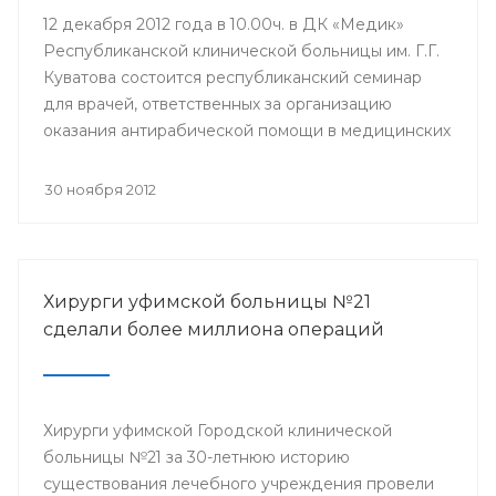
12 декабря 2012 года в 10.00ч. в ДК «Медик»
Республиканской клинической больницы им. Г.Г.
Куватова состоится республиканский семинар
для врачей, ответственных за организацию
оказания антирабической помощи в медицинских
организациях республики. Мероприятие
организовано Минздравом РБ с целью
30 ноября 2012
совершенствования антирабической помощи
населению Башкортостана.
Хирурги уфимской больницы №21
сделали более миллиона операций
Хирурги уфимской Городской клинической
больницы №21 за 30-летнюю историю
существования лечебного учреждения провели