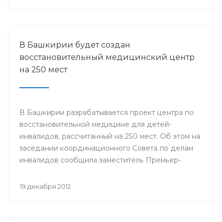
городов Стерлитамак, Салават, Ишимбай, Мелеуз,
Кумертау, а также Кугарчинского, Федоровского и
Стерлибашевского районов республики.
В Башкирии будет создан
восстановительный медицинский центр
на 250 мест
В Башкирии разрабатывается проект центра по
восстановительной медицине для детей-
инвалидов, рассчитанный на 250 мест. Об этом на
заседании координационного Совета по делам
инвалидов сообщила заместитель Премьер-
министра Правительства Республики
Башкортостан Лилия Гумерова.
19 декабря 2012