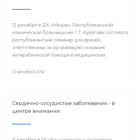
12 декабря в ДК «Медик» Республиканской
клинической больницы им. Г.Г. Куватова состоялся
республиканский семинар для врачей,
ответственных за организацию оказания
антирабической помощи в медицинских
организациях республики. Мероприятие
организовано Минздравом РБ с целью
12 декабря 2012
совершенствования антирабической помощи
населению Башкортостана.
Сердечно-сосудистые заболевания - в
центре внимания
11 декабря в ГК «Башкортостан» состоялось