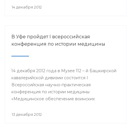
организации Башкортостана профсоюза
14 декабря 2012
работников здравоохранения РФ Павел Зырянов
и другие.
В Уфе пройдет I всероссийская
конференция по истории медицины
14 декабря 2012 года в Музее 112 – й Башкирской
кавалерийской дивизии состоится I
Всероссийская научно-практическая
конференция по истории медицины
«Медицинское обеспечение воинских
подразделений в годы Великой Отечественной
войны».
13 декабря 2012