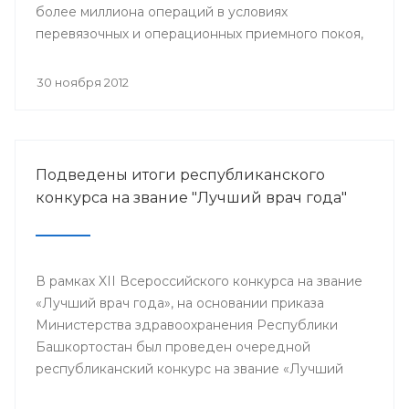
более миллиона операций в условиях
перевязочных и операционных приемного покоя,
и около 400 тысяч плановых хирургических
вмешательств.
30 ноября 2012
Подведены итоги республиканского
конкурса на звание "Лучший врач года"
В рамках XII Всероссийского конкурса на звание
«Лучший врач года», на основании приказа
Министерства здравоохранения Республики
Башкортостан был проведен очередной
республиканский конкурс на звание «Лучший
врач года», в котором приняли участие 64