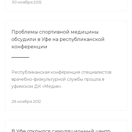
претендента по 23 номинациям из 40
30 ноября 2012
предложенных.
Проблемы спортивной медицины
обсудили в Уфе на республиканской
конференции
Республиканская конференция специалистов
врачебно-физкультурной службы прошла в
уфимском ДК «Медик».
29 ноября 2012
В Уфе открылся симуляционный центр