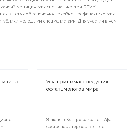
твенным медицинским университетом (БГМУ) будет
акансий медицинских специальностей БГМУ.
тся в целях обеспечения лечебно-профилактических
публики молодыми специалистами. Для участия в нем
 врачи ЛПУ, врачи-интерны, клинические ординаторы,
ники за
Уфа принимает ведущих
офтальмологов мира
дионе
8 июня в Конгресс-холле г.Уфа
ом
состоялось торжественное