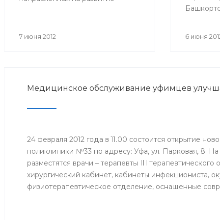
Башкорто
службы крови, дальнейшей
Республи
пропаганды добровольного
Башкорто
донорства крови и ее
7 июня 2012
6 июня 201
работник
компонентов, проводится
РФ будет
Всероссийская информационная
легкоатл
акция «Спасибо, донор!»,
работник
приуроченная к Всемирному
Медицинское обслуживание уфимцев улучш
здравоох
дню донора крови.
Дню меди
Году благ
укреплен
ценносте
24 февраля 2012 года в 11.00 состоится открытие нов
поликлиники №33 по адресу: Уфа, ул. Парковая, 8. На
разместятся врачи – терапевты III терапевтического 
хирургический кабинет, кабинеты инфекциониста, оку
физиотерапевтическое отделение, оснащенные совр
Новый филиал будет оказывать медицинские услуги
ранее обращались в бывшую Городскую клиническу