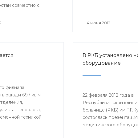
стан совместно с
среде (ЮНЕП).
канской организацией
стана профсоюза
2
4 июня 2012
ов здравоохранения
 проведен
етический кросс среди
ов отрасли
ается
В РКБ установлено н
ранения, посвященный
оборудование
цинского работника и
ополучного детства и
ия семейных
й.
ого филиала
 площади 697 кв.м.
22 февраля 2012 года в
отделения,
Республиканской клини
листа, невролога,
больнице (РКБ) им.Г.Г.К
еменной техникой.
состоялась презентация
 уфимцам, которые
медицинского оборудов
ю больницу №6.
полученного в рамках