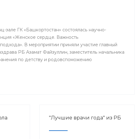
Греции, Эквадора, Ирана и
других стран.
нц-зале ГК «Башкортостан» состоялась научно-
енция «Женское сердце. Важность
одхода». В мероприятии приняли участие главный
здрава РБ Азамат Файзуллин, заместитель начальника
ранения по детству и родовспоможению
а Эльвина Хусаинова, д.м.н., профессор, заведующий
и гинекологии БГМУ Василий Кулавский, профессора
ы: Рафаэль Оганов, Виктория Мычка, Вера Балан,
етские гинекологи, кардиологи, эндокринологи, врачи
певты, сотрудники профильных кафедр БГМУ.
ола
"Лучшие врачи года" из РБ