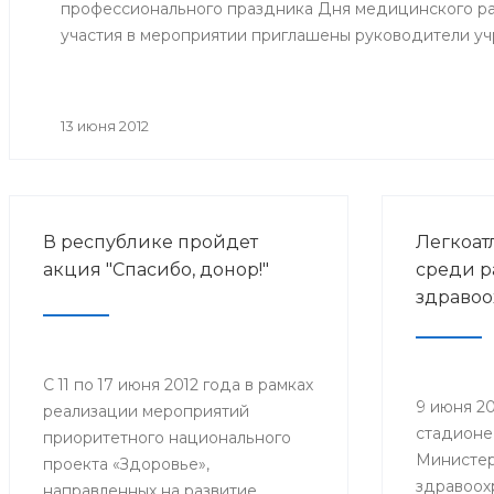
профессионального праздника Дня медицинского раб
участия в мероприятии приглашены руководители у
здравоохранения, Управления здравоохранения Адми
образовательных учреждений и государственных ун
ветераны системы здравоохранения.
13 июня 2012
В республике пройдет
Легкоат
акция "Спасибо, донор!"
среди р
здравоо
С 11 по 17 июня 2012 года в рамках
9 июня 20
реализации мероприятий
стадионе
приоритетного национального
Министер
проекта «Здоровье»,
здравоох
направленных на развитие