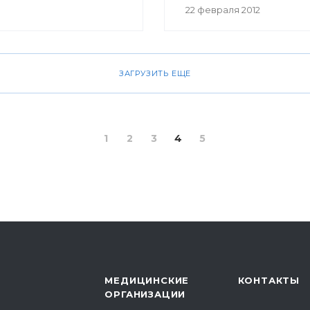
реализации Программы
22 февраля 2012
модернизации здравоо
РБ на 2011-2012 годы. В
мероприятии приняли у
заместитель министра
ЗАГРУЗИТЬ ЕЩЕ
здравоохранения РБ Ра
Шакирова, главный врач
Г.Г. Куватова Ринат Нага
заместители главного вр
1
2
3
4
5
заведующие отделения
сотрудники РКБ им.Г.Г.К
представители средств
массовой информации и
МЕДИЦИНСКИЕ
КОНТАКТЫ
ОРГАНИЗАЦИИ