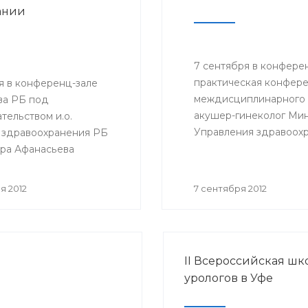
ании
7 сентября в конфере
практическая конфер
я в конференц-зале
междисциплинарного п
а РБ под
акушер-гинеколог Мин
тельством и.о.
Управления здравоох
 здравоохранения РБ
Администрации ГО г.Уф
ра Афанасьева
кафедрой акушерства 
 «круглый стол» на
ведущих клиник Москв
рофилактика СПИДа и
я 2012
7 сентября 2012
акушеры-гинекологи, д
ии».
общей практики, тера
II Всероссийская шк
урологов в Уфе