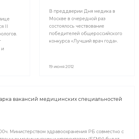
В преддверии Дня медика в
Москве в очередной раз
лице
состоялось чествование
я II
победителей общероссийского
ологов.
конкурса «Лучший врач года».
т
 и
 а также
анкт-
19 июня 2012
марка вакансий медицинских специальностей
4.00ч. Министерством здравоохранения РБ совместно с