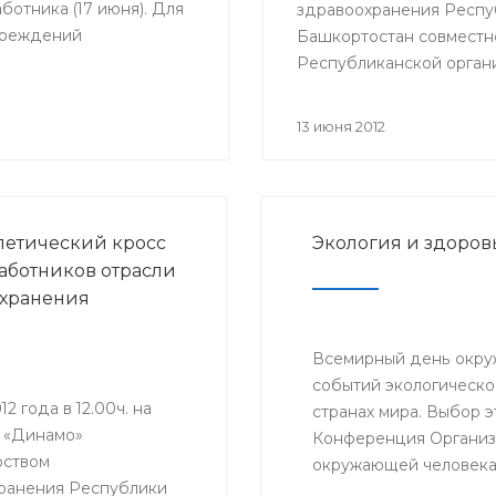
отника (17 июня). Для
здравоохранения Респу
чреждений
Башкортостан совместн
нистрации ГО г.Уфа,
Республиканской орган
итарных предприятий,
Башкортостана профсо
работников здравоохра
13 июня 2012
РФ был проведен
легкоатлетический крос
работников отрасли
здравоохранения, посв
летический кросс
Экология и здоров
Дню медицинского рабо
аботников отрасли
Году благополучного де
хранения
укрепления семейных
ценностей. Мероприяти
организовано для привл
Всемирный день окру
систематическим занят
событий экологическог
12 года в 12.00ч. на
физической культурой и
странах мира. Выбор э
 «Динамо»
укрепления здоровья
Конференция Организ
ством
работников сферы
окружающей человека с
ранения Республики
здравоохранения.
создание Программы 