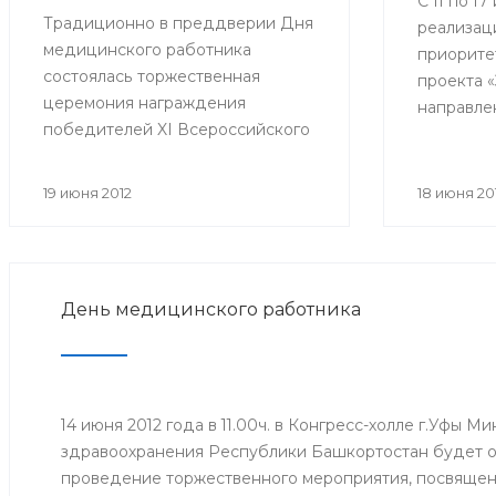
С 11 по 1
Традиционно в преддверии Дня
реализац
медицинского работника
приорите
состоялась торжественная
проекта 
церемония награждения
направле
победителей XI Всероссийского
службы к
конкурса «Лучший врач года».
пропаган
Всероссийская премия «Лучший
донорств
19 июня 2012
18 июня 20
врач года» присуждается уже
компонен
одиннадцатый год. В 33-х
Всеросси
номинациях за звание лучшего
акция «Сп
боролись специалисты со всей
приуроче
День медицинского работника
страны. Всероссийской премии в
дню доно
разных номинациях удостоились
и медицинские работники
Республики Башкортостан.
14 июня 2012 года в 11.00ч. в Конгресс-холле г.Уфы М
здравоохранения Республики Башкортостан будет 
проведение торжественного мероприятия, посвяще