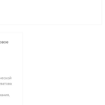
овое
ческой
уватова
ания,