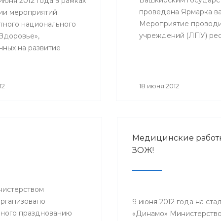
Башкирским государс
7 июня 2012 года в рамках
проведена Ярмарка в
ии мероприятий
Мероприятие проводи
тного национального
учреждений (ЛПУ) рес
«Здоровье»,
приглашаются главные
нных на развитие
выпускники 2012 года.
рови, дальнейшей
ды добровольного
а крови и ее
12
18 июня 2012
тов, прошла
йская информационная
асибо, донор!»,
нная к Всемирному
Медицинские работ
ра крови.
ЗОЖ!
инистерством
организовано
9 июня 2012 года на ста
нного празднованию
«Динамо» Министерств