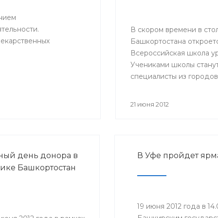
нием
тельности.
В скором времени в сто
лекарственных
Башкортостана откроетс
Всероссийская школа ур
Учениками школы стану
специалисты из городов
районов Башкортостана,
их коллеги из Москвы, С
21 июня 2012
Петербурга, Саратова и
Екатеринбурга.
ый день донора в
В Уфе пройдет яр
ике Башкортостан
19 июня 2012 года в 1