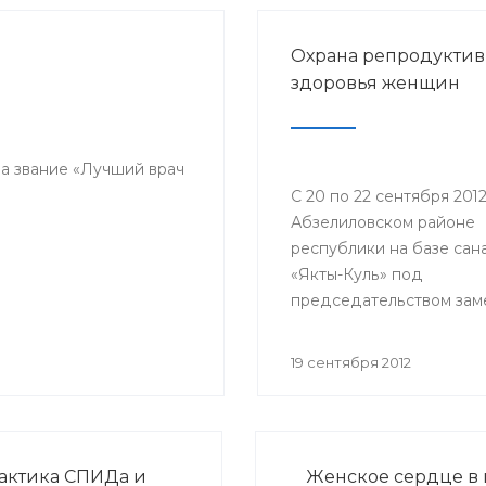
Охрана репродуктив
здоровья женщин
на звание «Лучший врач
С 20 по 22 сентября 2012
Абзелиловском районе
республики на базе сан
«Якты-Куль» под
председательством зам
министра здравоохране
Ралиды Шакировой про
19 сентября 2012
Республиканская научн
практическая конферен
«Охрана репродуктивно
здоровья женщин и пит
актика СПИДа и
Женское сердце в
недоношенных детей».