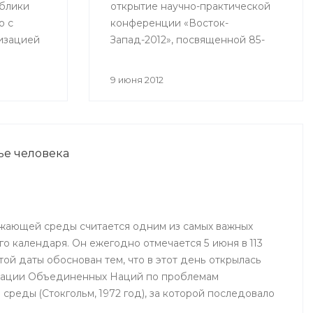
блики
открытие научно-практической
о с
конференции «Восток-
изацией
Запад-2012», посвященной 85-
юза
летию Уфимского научно-
нения
исследовательского института
9 июня 2012
глазных болезней. В работе
с среди
конференции принимают
участие более 500 ведущих
ященный
офтальмологов России и мира.
ье человека
тника и
тства и
е
ечения к
жающей среды считается одним из самых важных
иям
о календаря. Он ежегодно отмечается 5 июня в 113
 спортом,
той даты обоснован тем, что в этот день открылась
ации Объединенных Наций по проблемам
реды (Стокгольм, 1972 год), за которой последовало
Организации Объединенных Наций по окружающей