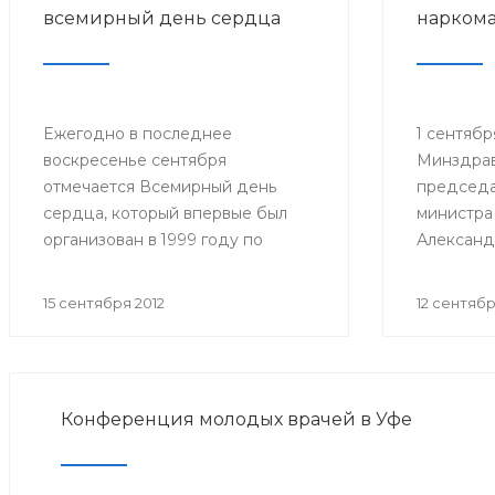
всемирный день сердца
нарком
Ежегодно в последнее
1 сентябр
воскресенье сентября
Минздрав
отмечается Всемирный день
председа
сердца, который впервые был
министра
организован в 1999 году по
Александ
инициативе Всемирной
состоялся
федерации сердца. Эту акцию
тему: «П
15 сентября 2012
12 сентябр
поддержали Всемирная
наркоман
организация здравоохранения,
ЮНЕСКО и другие значимые
организации.
Конференция молодых врачей в Уфе