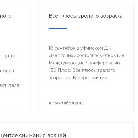
ного
Все плюсы зрелого возраста
18 сентября в уфимском ДК
«Нефтяник» состоялось открытие
 года в
Международной конференции
«50 Плюс. Все плюсы зрелого
атория
возраста». В мероприятии
приняли участие руководители
естителя
федеральных органов
ния РБ
исполнительной власти, органов
йдет
18 сентября 2012
местного самоуправления,
о-
представители международных
ция
и общероссийских
го
общественных организаций,
ание
 центре снимания врачей
гости из Канады, Швейцарии,