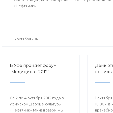
конференции, которая пройдет в четверг, 4 октября,
психиатрической больницы №1
«Нефтяник».
Минздрава РБ Фанзиля
Мустафина.
3 октября 2012
В Уфе пройдет форум
День от
"Медицина - 2012"
пожилы
Со 2 по 4 октября 2012 года в
1 октября
уфимском Дворце культуры
16.00ч. в
«Нефтяник» Минздравом РБ
врачебно