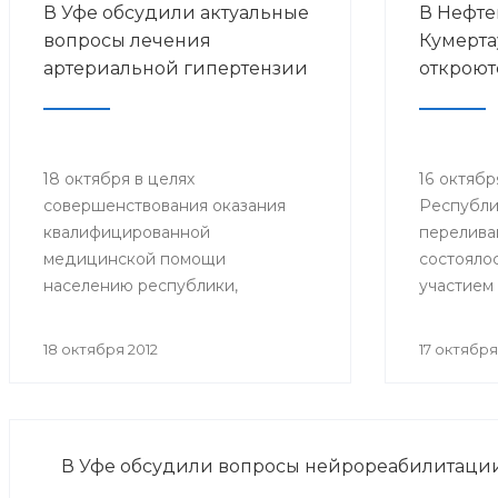
В Уфе обсудили актуальные
В Нефте
вопросы лечения
Кумерта
артериальной гипертензии
откроют
18 октября в целях
16 октябр
совершенствования оказания
Республи
квалифицированной
перелива
медицинской помощи
состояло
населению республики,
участием
повышения профессионального
министра
уровня врачей кардиологов и
Александ
18 октября 2012
17 октября
терапевтов состоялась
главного
образовательная школа-семинар
специали
«Артериальная гипертензия -
Минздрав
врач, больной, болезнь».
РСПК Ура
В Уфе обсудили вопросы нейрореабилитаци
главных 