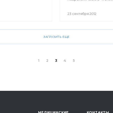
н и другие.
проведет Научно-
образовательный цент
23 сентября 2012
«Психология, педагогика
неврология,
нейрореабилитация» п
руководством профессо
ЗАГРУЗИТЬ ЕЩЕ
Лейлы Ахмадеевой. В ч
лекторов — преподавате
и ведущий нейрореабил
США доктор Синди Роб
1
2
3
4
5
МЕДИЦИНСКИЕ
КОНТАКТЫ