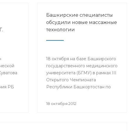
Башкирские специалисты
обсудили новые массажные
Г.
технологии
»
18 октября на базе Башкирского
ческой
государственного медицинского
Куватова
университета (БГМУ) в рамках III
м
Открытого Чемпионата
ния РБ
Республики Башкортостан по
ялась
массажу среди профессионалов
состоялась научно-практическая
18 октября 2012
ые
конференция «Новые массажные
технологии». Мероприятие
ная 50-
организовано «Ассоциацией
массажистов РБ», Башкирским