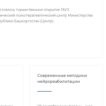
Шамиль Ганцев, главный врач
Городского центра медицинской
остоялось торжественное открытие ГАУЗ
профилактики Сара Ахтямова,
нический психотерапевтический центр Министерства
представители клиник
ублики Башкортостан (Центр).
«Здоровье женщины», «Мой
доктор», «Будь здоров», «Мать и
дитя» и другие.
Современные методики
нейрореабилитации