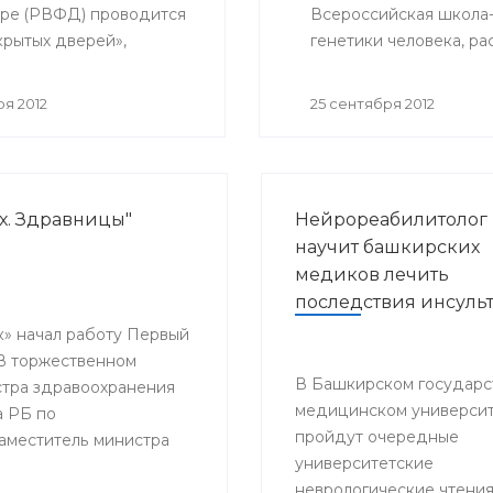
ре (РВФД) проводится
Всероссийская школа
крытых дверей»,
генетики человека, ра
нный Международному
лых людей.
я 2012
25 сентября 2012
х. Здравницы"
Нейрореабилитолог
научит башкирских
медиков лечить
последствия инсуль
к» начал работу Первый
 В торжественном
В Башкирском государс
стра здравоохранения
медицинском универси
а РБ по
пройдут очередные
заместитель министра
университетские
ов, председатель
неврологические чтения