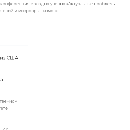
-конференция молодых ученых «Актуальные проблемы
стений и микроорганизмов».
 из США
та
твенном
тете
. Их