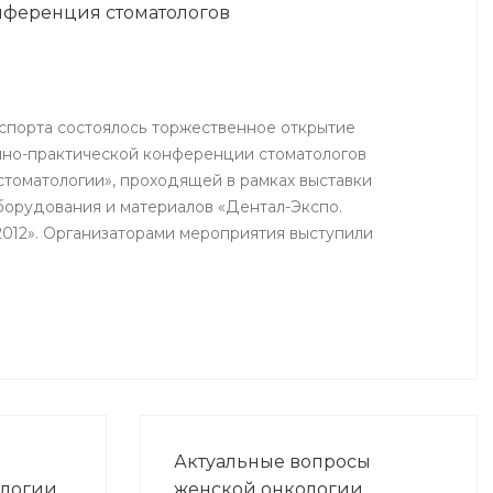
нференция стоматологов
еления
Государственным Медицинским
Университетом при поддержке
Минздрава РБ и Национальной
Федерации Массажистов
(г.Москва).
 спорта состоялось торжественное открытие
чно-практической конференции стоматологов
стоматологии», проходящей в рамках выставки
борудования и материалов «Дентал-Экспо.
2012». Организаторами мероприятия выступили
хранения РБ, стоматологическая Ассоциация РБ,
венный медицинский университет и другие.
Актуальные вопросы
ологии
женской онкологии