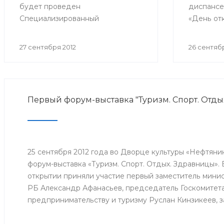
будет проведен
диспансе
Специализированный
«День от
республиканский медицинский
посвяще
форум «Медицина - 2012».
дню пожи
27 сентября 2012
26 сентябр
Первый форум-выставка "Туризм. Спорт. Отды
25 сентября 2012 года во Дворце культуры «Нефтяни
форум-выставка «Туризм. Спорт. Отдых. Здравницы».
открытии приняли участие первый заместитель мини
РБ Александр Афанасьев, председатель Госкомитет
предпринимательству и туризму Руслан Кинзикеев, 
молодежной политики и спорта РБ Руслан Бикимбет