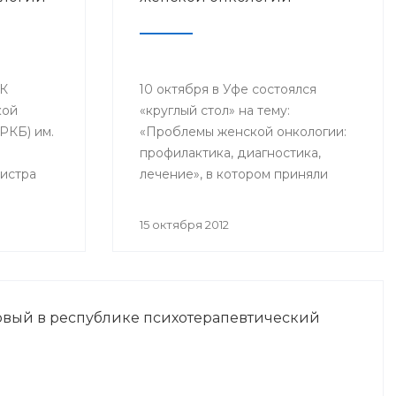
ДК
10 октября в Уфе состоялся
кой
«круглый стол» на тему:
РКБ) им.
«Проблемы женской онкологии:
профилактика, диагностика,
истра
лечение», в котором приняли
оргия
участие заместитель начальника
чно-
Управления здравоохранения
15 октября 2012
ция
администрации ГО г.Уфа Эльвина
Хусаинова, заведующий
ии»,
отделением операционной
у
гинекологии Республиканского
рвый в республике психотерапевтический
ого
клинического онкологического
уватова.
диспансера Василий Пушкарев,
член - корреспондент
Ассоциации онкологов РБ