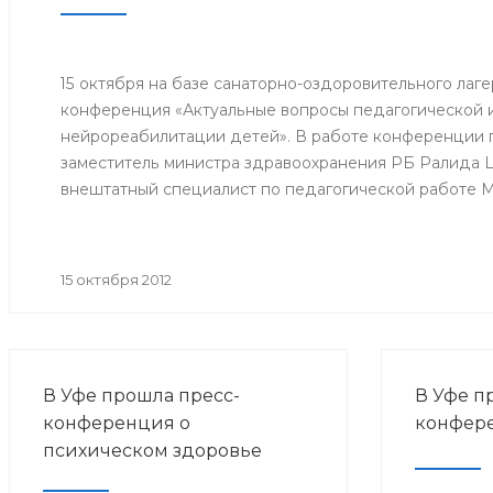
отделени
централь
городов 
Кумертау
15 октября на базе санаторно-оздоровительного лаге
городско
конференция «Актуальные вопросы педагогической 
больницы
нейрореабилитации детей». В работе конференции 
заместитель министра здравоохранения РБ Ралида 
внештатный специалист по педагогической работе 
Хасанова, заведующая кафедрой коррекционной пед
развития образования РБ Эльза Абуталипова, а также 
педагоги, дефектологи республики и Москвы.
15 октября 2012
В Уфе прошла пресс-
В Уфе п
конференция о
конфере
психическом здоровье