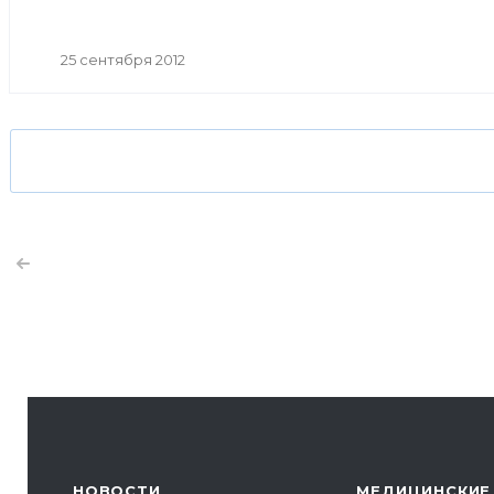
Союза туриндустрии Башкортостана Кинья Кускильди
25 сентября 2012
НОВОСТИ
МЕДИЦИНСКИЕ