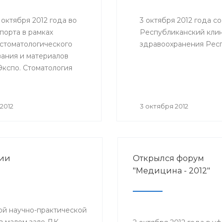
8 октября 2012 года во
3 октября 2012 года с
порта в рамках
Республиканский кли
 стоматологического
здравоохранения Респ
ания и материалов
Экспо. Стоматология
2012» Минздравом РБ
оведена
канская научно-
2012
3 октября 2012
ская конференция
огов «Актуальные
стоматологии».
рии
Открылся форум
"Медицина - 2012"
ой научно-практической