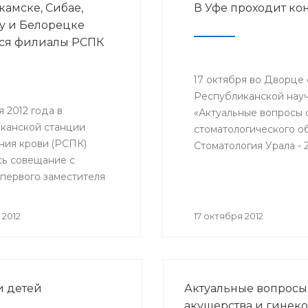
камске, Сибае,
В Уфе проходит ко
гинекологического отд
у и Белорецке
РКБ им. Г.Г. Куватова.
ся филиалы РСПК
17 октября во Дворце
Республиканской нау
я 2012 года в
«Актуальные вопросы 
канской станции
стоматологического о
ния крови (РСПК)
Стоматология Урала - 
сь совещание с
Министерство здравоо
 первого заместителя
Башкирский государст
 здравоохранения РБ
ра Афанасьева,
 2012
17 октября 2012
 внештатного
ста трансфузиолога
а РБ, главного врача
ла Султанбаева,
и детей
Актуальные вопросы
врачей и заведующих
акушерства и гинек