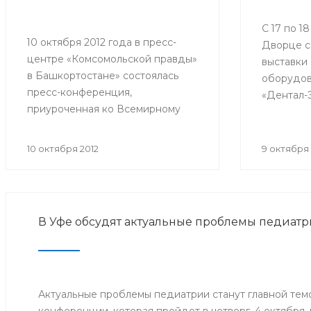
С 17 по 1
10 октября 2012 года в пресс-
Дворце с
центре «Комсомольской правды»
выставки
в Башкортостане» состоялась
оборудов
пресс-конференция,
«Дентал-
приуроченная ко Всемирному
Урала - 
Дню психического здоровья. В
будет пр
ней приняли участие главный
Республи
10 октября 2012
9 октября 
внештатный детский психиатр
практиче
Минздрава РБ, заведующий
стоматол
кафедрой психиатрии и
вопросы 
наркологии БГМУ Владимир
В Уфе обсудят актуальные проблемы педиат
Юлдашев, главный врач
Республиканского клинического
психотерапевтического центра
Ильгиз Тимербулатов,
заместитель главного врача
Актуальные проблемы педиатрии станут главной тем
Республиканской