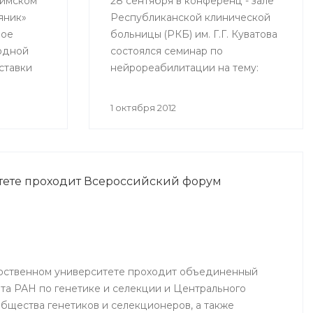
фимском
28 сентября в конференц - зале
яник»
Республиканской клинической
ное
больницы (РКБ) им. Г.Г. Куватова
одной
состоялся семинар по
ставки
нейрореабилитации на тему:
рая
«Оценка мышечной силы в
в рамках
конечностях для определения
1 октября 2012
тактики физической
реабилитации» с участием
табного
ведущего нейрореабилитолога
нно
США Синди Робинсон.
тете проходит Всероссийский форум
о
блики
очный
рственном университете проходит объединенный
та РАН по генетике и селекции и Центрального
общества генетиков и селекционеров, а также