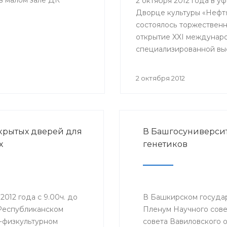
 в малом зале ДК
2 октября 2012 года в у
Дворце культуры «Нефт
состоялось торжествен
открытие XXI междунар
специализированной вы
«Медицина - 2012», кото
традиционно проходит 
2 октября 2012
республиканского
медицинского форума.
Соорганизаторами масш
мероприятия традицио
крытых дверей для
В Башгосуниверси
выступили Министерств
х
генетиков
здравоохранения Респу
Башкортостан, ГУП
«Медтехника» и выстав
центр «Башэкспо».
 2012 года с 9.00ч. до
В Башкирском госуда
 Республиканском
Пленум Научного сове
-физкультурном
совета Вавиловского 