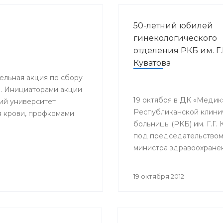
50-летний юбилей
гинекологического
отделения РКБ им. Г.
Куватова
тельная акция по сбору
». Инициаторами акции
19 октября в ДК «Медик
ий университет
Республиканской клини
я крови, профкомами
больницы (РКБ) им. Г.Г. 
под председательство
министра здравоохране
Георгия Шебаева состо
научно-практическая
19 октября 2012
конференция «Актуальн
вопросы акушерства и
гинекологии», посвящен
летнему юбилею