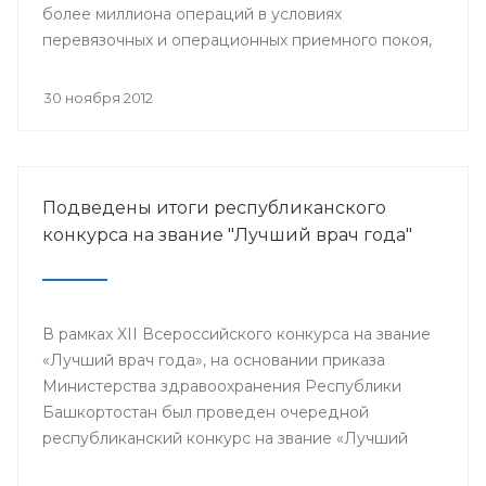
более миллиона операций в условиях
перевязочных и операционных приемного покоя,
и около 400 тысяч плановых хирургических
вмешательств.
30 ноября 2012
Подведены итоги республиканского
конкурса на звание "Лучший врач года"
В рамках XII Всероссийского конкурса на звание
«Лучший врач года», на основании приказа
Министерства здравоохранения Республики
Башкортостан был проведен очередной
республиканский конкурс на звание «Лучший
врач года», в котором приняли участие 64