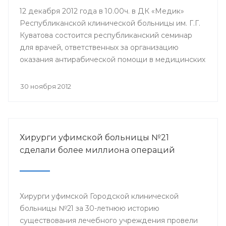
12 декабря 2012 года в 10.00ч. в ДК «Медик»
Республиканской клинической больницы им. Г.Г.
Куватова состоится республиканский семинар
для врачей, ответственных за организацию
оказания антирабической помощи в медицинских
организациях республики. Мероприятие
организовано Минздравом РБ с целью
30 ноября 2012
совершенствования антирабической помощи
населению Башкортостана.
Хирурги уфимской больницы №21
сделали более миллиона операций
Хирурги уфимской Городской клинической
больницы №21 за 30-летнюю историю
существования лечебного учреждения провели