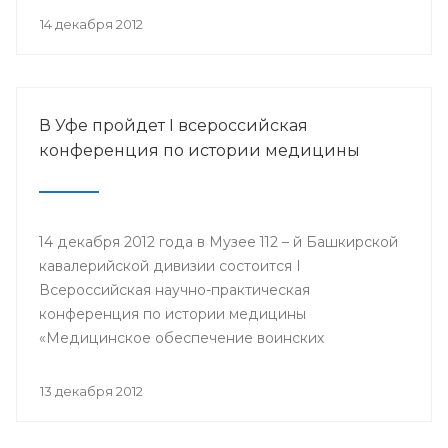
организации Башкортостана профсоюза
14 декабря 2012
работников здравоохранения РФ Павел Зырянов
и другие.
В Уфе пройдет I всероссийская
конференция по истории медицины
14 декабря 2012 года в Музее 112 – й Башкирской
кавалерийской дивизии состоится I
Всероссийская научно-практическая
конференция по истории медицины
«Медицинское обеспечение воинских
подразделений в годы Великой Отечественной
войны».
13 декабря 2012