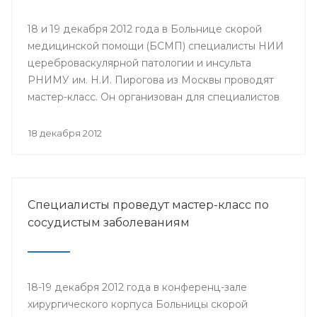
18 и 19 декабря 2012 года в Больнице скорой
медицинской помощи (БСМП) специалисты НИИ
цереброваскулярной патологии и инсульта
РНИМУ им. Н.И. Пирогова из Москвы проводят
мастер-класс. Он организован для специалистов
мультидисциплинарных бригад Региональных
сосудистых центров и первичных сосудистых
18 декабря 2012
отделений республики с целью повышения
уровня профессионального мастерства,
обеспечения преемственности в оказании
медицинской помощи населению.
Специалисты проведут мастер-класс по
сосудистым заболеваниям
18-19 декабря 2012 года в конференц-зале
хирургического корпуса Больницы скорой