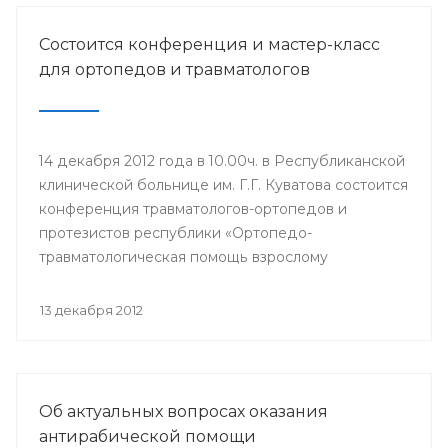
Состоится конференция и мастер-класс
для ортопедов и травматологов
14 декабря 2012 года в 10.00ч. в Республиканской
клинической больнице им. Г.Г. Куватова состоится
конференция травматологов-ортопедов и
протезистов республики «Ортопедо-
травматологическая помощь взрослому
населению в межмуниципальных центрах РБ».
Мероприятие организовано Минздравом РБ в
13 декабря 2012
целях повышения квалификации врачей и
улучшения качества оказания медицинской
помощи населению республики.
Об актуальных вопросах оказания
антирабической помощи