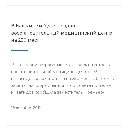
городов Стерлитамак, Салават, Ишимбай, Мелеуз,
Кумертау, а также Кугарчинского, Федоровского и
Стерлибашевского районов республики.
В Башкирии будет создан
восстановительный медицинский центр
на 250 мест
В Башкирии разрабатывается проект центра по
восстановительной медицине для детей-
инвалидов, рассчитанный на 250 мест. Об этом на
заседании координационного Совета по делам
инвалидов сообщила заместитель Премьер-
министра Правительства Республики
Башкортостан Лилия Гумерова.
19 декабря 2012