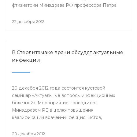
фтизиатрии Минздрава РФ профессора Петра
Яблонского пройдет 24-25 января года в клинике
БГМУ.
22 декабря 2012
В Стерлитамаке врачи обсудят актуальные
инфекции
20 декабря 2012 года состоится кустовой
семинар «Актуальные вопросы инфекционных
болезней». Мероприятие проводится
Минздравом РБ в целях повышения
квалификации врачей–инфекционистов,
терапевтов, педиатров, врачей общей практики,
врачей станций скорой медицинской помощи
20 декабря 2012