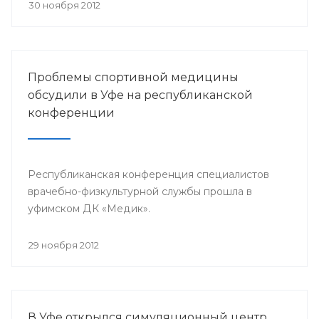
претендента по 23 номинациям из 40
30 ноября 2012
предложенных.
Проблемы спортивной медицины
обсудили в Уфе на республиканской
конференции
Республиканская конференция специалистов
врачебно-физкультурной службы прошла в
уфимском ДК «Медик».
29 ноября 2012
В Уфе открылся симуляционный центр