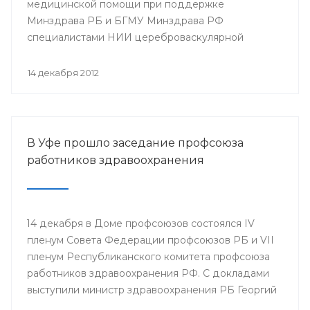
медицинской помощи при поддержке
Минздрава РБ и БГМУ Минздрава РФ
специалистами НИИ цереброваскулярной
патологии и инсульта РНИМУ им. Н.И. Пирогова
(г.Москва) будет проведен мастер-класс.
14 декабря 2012
В Уфе прошло заседание профсоюза
работников здравоохранения
14 декабря в Доме профсоюзов состоялся IV
пленум Совета Федерации профсоюзов РБ и VII
пленум Республиканского комитета профсоюза
работников здравоохранения РФ. С докладами
выступили министр здравоохранения РБ Георгий
Шебаев, председатель Республиканской