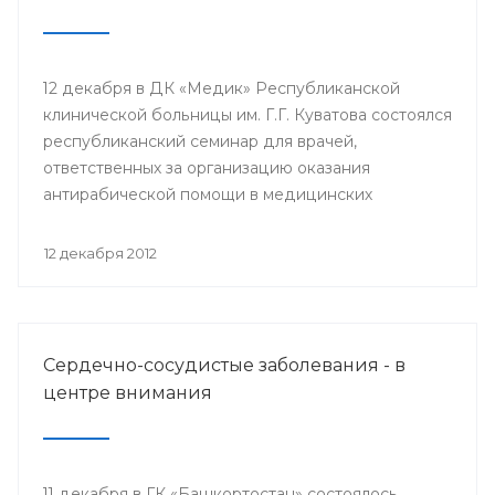
12 декабря в ДК «Медик» Республиканской
клинической больницы им. Г.Г. Куватова состоялся
республиканский семинар для врачей,
ответственных за организацию оказания
антирабической помощи в медицинских
организациях республики. Мероприятие
организовано Минздравом РБ с целью
12 декабря 2012
совершенствования антирабической помощи
населению Башкортостана.
Сердечно-сосудистые заболевания - в
центре внимания
11 декабря в ГК «Башкортостан» состоялось