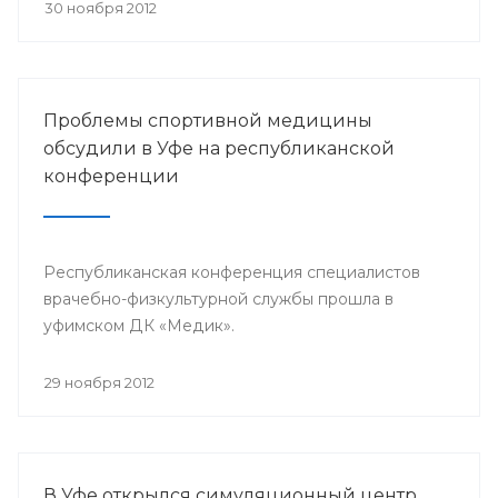
претендента по 23 номинациям из 40
30 ноября 2012
предложенных.
Проблемы спортивной медицины
обсудили в Уфе на республиканской
конференции
Республиканская конференция специалистов
врачебно-физкультурной службы прошла в
уфимском ДК «Медик».
29 ноября 2012
В Уфе открылся симуляционный центр