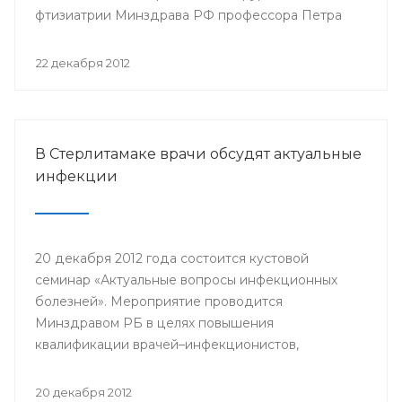
фтизиатрии Минздрава РФ профессора Петра
Яблонского пройдет 24-25 января года в клинике
БГМУ.
22 декабря 2012
В Стерлитамаке врачи обсудят актуальные
инфекции
20 декабря 2012 года состоится кустовой
семинар «Актуальные вопросы инфекционных
болезней». Мероприятие проводится
Минздравом РБ в целях повышения
квалификации врачей–инфекционистов,
терапевтов, педиатров, врачей общей практики,
врачей станций скорой медицинской помощи
20 декабря 2012