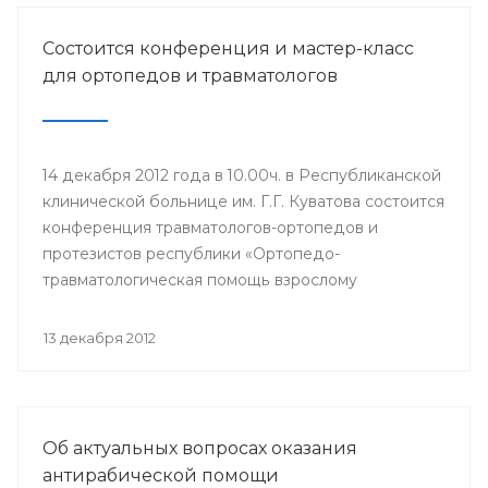
Состоится конференция и мастер-класс
для ортопедов и травматологов
14 декабря 2012 года в 10.00ч. в Республиканской
клинической больнице им. Г.Г. Куватова состоится
конференция травматологов-ортопедов и
протезистов республики «Ортопедо-
травматологическая помощь взрослому
населению в межмуниципальных центрах РБ».
Мероприятие организовано Минздравом РБ в
13 декабря 2012
целях повышения квалификации врачей и
улучшения качества оказания медицинской
помощи населению республики.
Об актуальных вопросах оказания
антирабической помощи