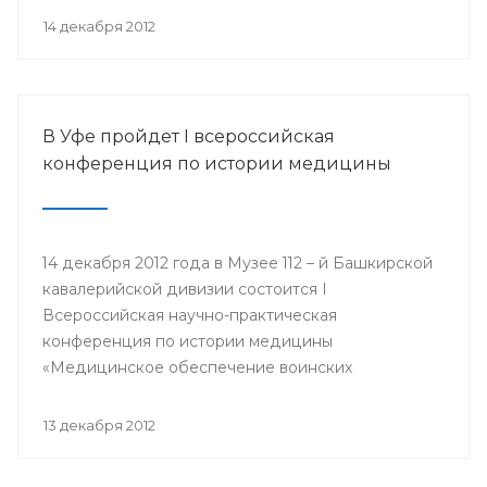
организации Башкортостана профсоюза
14 декабря 2012
работников здравоохранения РФ Павел Зырянов
и другие.
В Уфе пройдет I всероссийская
конференция по истории медицины
14 декабря 2012 года в Музее 112 – й Башкирской
кавалерийской дивизии состоится I
Всероссийская научно-практическая
конференция по истории медицины
«Медицинское обеспечение воинских
подразделений в годы Великой Отечественной
войны».
13 декабря 2012