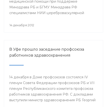
медицинской помощи при поддержке
Минздрава РБ и БГМУ Минздрава РФ
специалистами НИИ цереброваскулярной
патологии и инсульта РНИМУ им. Н.И. Пирогова
(г.Москва) будет проведен мастер-класс.
14 декабря 2012
В Уфе прошло заседание профсоюза
работников здравоохранения
14 декабря в Доме профсоюзов состоялся IV
пленум Совета Федерации профсоюзов РБ и VII
пленум Республиканского комитета профсоюза
работников здравоохранения РФ. С докладами
выступили министр здравоохранения РБ Георгий
Шебаев, председатель Республиканской