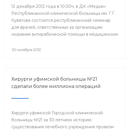
12 декабря 2012 года в 10.00ч. в ДК «Медик»
Республиканской клинической больницы им. Г.Г.
Куватова состоится республиканский семинар
для врачей, ответственных за организацию
оказания антирабической помощи в медицинских
организациях республики. Мероприятие
организовано Минздравом РБ с целью
30 ноября 2012
совершенствования антирабической помощи
населению Башкортостана.
Хирурги уфимской больницы №21
сделали более миллиона операций
Хирурги уфимской Городской клинической
больницы №21 за 30-летнюю историю
существования лечебного учреждения провели