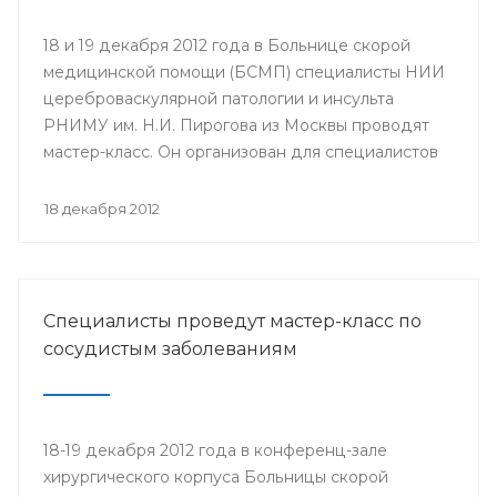
18 и 19 декабря 2012 года в Больнице скорой
медицинской помощи (БСМП) специалисты НИИ
цереброваскулярной патологии и инсульта
РНИМУ им. Н.И. Пирогова из Москвы проводят
мастер-класс. Он организован для специалистов
мультидисциплинарных бригад Региональных
сосудистых центров и первичных сосудистых
18 декабря 2012
отделений республики с целью повышения
уровня профессионального мастерства,
обеспечения преемственности в оказании
медицинской помощи населению.
Специалисты проведут мастер-класс по
сосудистым заболеваниям
18-19 декабря 2012 года в конференц-зале
хирургического корпуса Больницы скорой