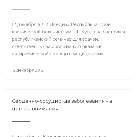
12 декабря в ДК «Медик» Республиканской
клинической больницы им. Г.Г. Куватова состоялся
республиканский семинар для врачей,
ответственных за организацию оказания
антирабической помощи в медицинских
организациях республики. Мероприятие
организовано Минздравом РБ с целью
12 декабря 2012
совершенствования антирабической помощи
населению Башкортостана.
Сердечно-сосудистые заболевания - в
центре внимания
11 декабря в ГК «Башкортостан» состоялось