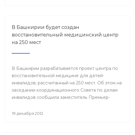
городов Стерлитамак, Салават, Ишимбай, Мелеуз,
Кумертау, а также Кугарчинского, Федоровского и
Стерлибашевского районов республики.
В Башкирии будет создан
восстановительный медицинский центр
на 250 мест
В Башкирии разрабатывается проект центра по
восстановительной медицине для детей-
инвалидов, рассчитанный на 250 мест. Об этом на
заседании координационного Совета по делам
инвалидов сообщила заместитель Премьер-
министра Правительства Республики
Башкортостан Лилия Гумерова.
19 декабря 2012