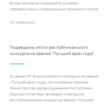
более миллиона операций в условиях
перевязочных и операционных приемного покоя,
и около 400 тысяч плановых хирургических
вмешательств.
30 ноября 2012
Подведены итоги республиканского
конкурса на звание "Лучший врач года"
В рамках XII Всероссийского конкурса на звание
«Лучший врач года», на основании приказа
Министерства здравоохранения Республики
Башкортостан был проведен очередной
республиканский конкурс на звание «Лучший
врач года», в котором приняли участие 64