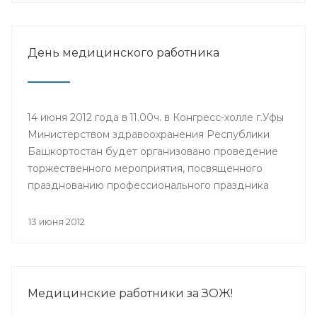
участия в нем приглашаются главные врачи ЛПУ,
врачи-интерны, клинические ординаторы,
выпускники 2012 года.
День медицинского работника
14 июня 2012 года в 11.00ч. в Конгресс-холле г.Уфы
Министерством здравоохранения Республики
Башкортостан будет организовано проведение
торжественного мероприятия, посвященного
празднованию профессионального праздника
Дня медицинского работника (17 июня). Для
участия в мероприятии приглашены
13 июня 2012
руководители учреждений здравоохранения,
Управления здравоохранения Администрации
ГО г.Уфа, образовательных учреждений и
государственных унитарных предприятий,
Медицинские работники за ЗОЖ!
ветераны системы здравоохранения.