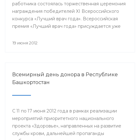
работника состоялась торжественная церемония
награждения победителей XI Всероссийского
конкурса «Лучший врач года». Всероссийская
премия «Лучший врач года» присуждается уже
одиннадцатый год. В 33-х номинациях за звание
лучшего боролись специалисты со всей страны.
19 июня 2012
Всероссийской премии в разных номинациях
удостоились и медицинские работники
Республики Башкортостан.
Всемирный день донора в Республике
Башкортостан
С 11 по 17 июня 2012 года в рамках реализации
мероприятий приоритетного национального
проекта «Здоровье», направленных на развитие
службы крови, дальнейшей пропаганды