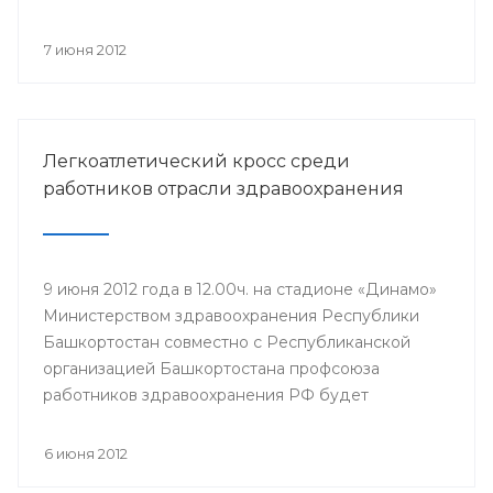
компонентов, проводится Всероссийская
информационная акция «Спасибо, донор!»,
7 июня 2012
приуроченная к Всемирному дню донора крови.
Легкоатлетический кросс среди
работников отрасли здравоохранения
9 июня 2012 года в 12.00ч. на стадионе «Динамо»
Министерством здравоохранения Республики
Башкортостан совместно с Республиканской
организацией Башкортостана профсоюза
работников здравоохранения РФ будет
проведен легкоатлетический кросс среди
работников отрасли здравоохранения,
6 июня 2012
посвященный Дню медицинского работника и