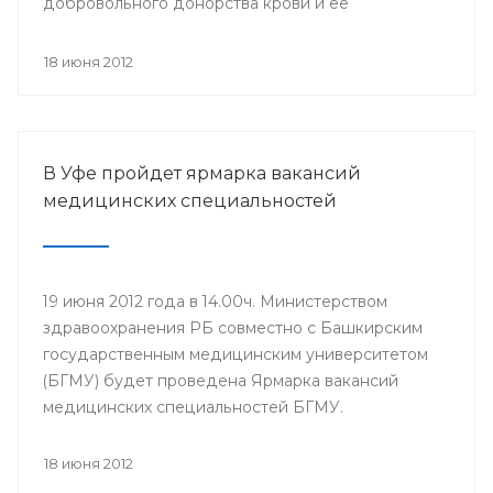
добровольного донорства крови и ее
компонентов, прошла Всероссийская
информационная акция «Спасибо, донор!»,
18 июня 2012
приуроченная к Всемирному дню донора крови.
В Уфе пройдет ярмарка вакансий
медицинских специальностей
19 июня 2012 года в 14.00ч. Министерством
здравоохранения РБ совместно с Башкирским
государственным медицинским университетом
(БГМУ) будет проведена Ярмарка вакансий
медицинских специальностей БГМУ.
Мероприятие проводится в целях обеспечения
лечебно-профилактических учреждений (ЛПУ)
18 июня 2012
республики молодыми специалистами. Для