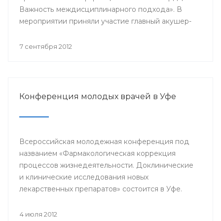
Важность междисциплинарного подхода». В
мероприятии приняли участие главный акушер-
гинеколог Минздрава РБ Азамат Файзуллин,
заместитель начальника Управления
7 сентября 2012
здравоохранения по детству и
родовспоможению Администрации ГО г.Уфа
Эльвина Хусаинова, д.м.н., профессор,
заведующий кафедрой акушерства и
Конференция молодых врачей в Уфе
гинекологии БГМУ Василий Кулавский,
профессора ведущих клиник Москвы: Рафаэль
Оганов, Виктория Мычка, Вера Балан, акушеры-
гинекологи, детские гинекологи, кардиологи,
Всероссийская молодежная конференция под
эндокринологи, врачи общей практики,
названием «Фармакологическая коррекция
терапевты, сотрудники профильных кафедр
процессов жизнедеятельности. Доклинические
БГМУ.
и клинические исследования новых
лекарственных препаратов» состоится в Уфе.
4 июля 2012