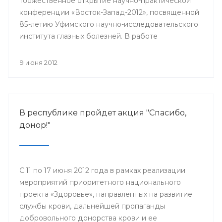
торжественное открытие научно-практической
конференции «Восток-Запад-2012», посвященной
85-летию Уфимского научно-исследовательского
института глазных болезней. В работе
конференции принимают участие более 500
ведущих офтальмологов России и мира.
9 июня 2012
В республике пройдет акция "Спасибо,
донор!"
С 11 по 17 июня 2012 года в рамках реализации
мероприятий приоритетного национального
проекта «Здоровье», направленных на развитие
службы крови, дальнейшей пропаганды
добровольного донорства крови и ее