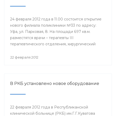
24 февраля 2012 года в 11.00 состоится открытие
нового филиала поликлиники №33 по адресу:
Уфа, ул. Парковая, 8. На площади 697 кв.м.
разместятся врачи – терапевты III
терапевтического отделения, хирургический
кабинет, кабинеты инфекциониста, окулиста,
невролога, физиотерапевтическое отделение,
22 февраля 2012
оснащенные современной техникой. Новый
филиал будет оказывать медицинские услуги
уфимцам, которые ранее обращались в бывшую
Городскую клиническую больницу №6.
В РКБ установлено новое оборудование
22 февраля 2012 года в Республиканской
клинической больнице (РКБ) им.Г.Г.Куватова