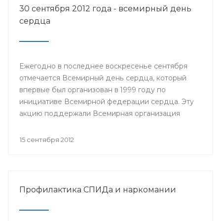
30 сентября 2012 года - всемирный день
сердца
Ежегодно в последнее воскресенье сентября
отмечается Всемирный день сердца, который
впервые был организован в 1999 году по
инициативе Всемирной федерации сердца. Эту
акцию поддержали Всемирная организация
здравоохранения, ЮНЕСКО и другие значимые
организации.
15 сентября 2012
Профилактика СПИДа и наркомании