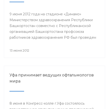
9 июня 2012 года на стадионе «Динамо»
Министерством здравоохранения Республики
Башкортостан совместно с Республиканской
организацией Башкортостана профсоюза
работников здравоохранения РФ был проведен
легкоатлетический кросс среди работников
отрасли здравоохранения, посвященный Дню
13 июня 2012
медицинского работника и Году благополучного
детства и укрепления семейных ценностей.
Мероприятие организовано для привлечения к
систематическим занятиям физической культурой
Уфа принимает ведущих офтальмологов
и спортом, укрепления здоровья работников
мира
сферы здравоохранения.
8 июня в Конгресс-холле г.Уфа состоялось