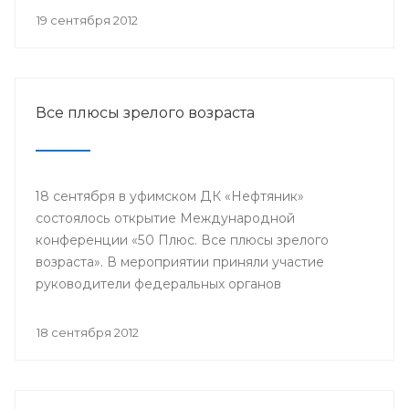
репродуктивного здоровья женщин и питание
19 сентября 2012
недоношенных детей».
Все плюсы зрелого возраста
18 сентября в уфимском ДК «Нефтяник»
состоялось открытие Международной
конференции «50 Плюс. Все плюсы зрелого
возраста». В мероприятии приняли участие
руководители федеральных органов
исполнительной власти, органов местного
самоуправления, представители международных
18 сентября 2012
и общероссийских общественных организаций,
гости из Канады, Швейцарии, Греции, Эквадора,
Ирана и других стран.