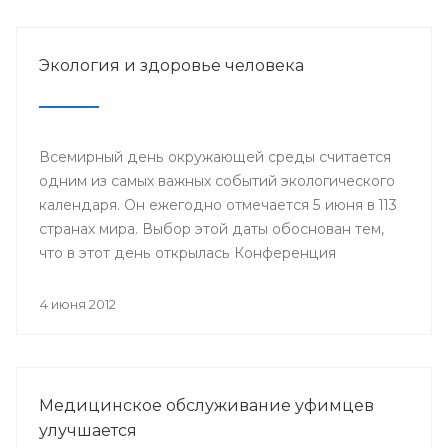
Году благополучного детства и укрепления
семейных ценностей.
Экология и здоровье человека
Всемирный день окружающей среды считается
одним из самых важных событий экологического
календаря. Он ежегодно отмечается 5 июня в 113
странах мира. Выбор этой даты обоснован тем,
что в этот день открылась Конференция
Организации Объединенных Наций по
проблемам окружающей человека среды
4 июня 2012
(Стокгольм, 1972 год), за которой последовало
создание Программы Организации
Объединенных Наций по окружающей среде
(ЮНЕП).
Медицинское обслуживание уфимцев
улучшается