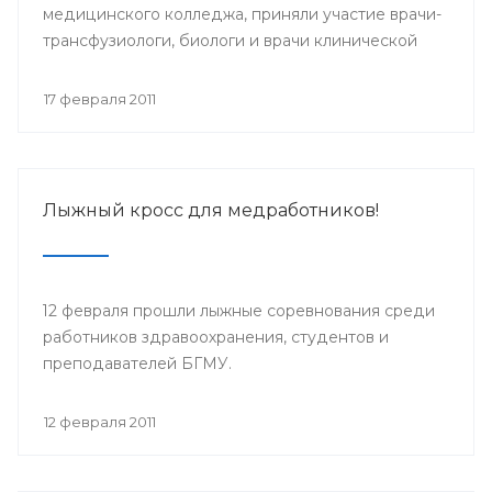
медицинского колледжа, приняли участие врачи-
трансфузиологи, биологи и врачи клинической
лабораторной диагностики, реаниматологи
Башкортостана.
17 февраля 2011
Лыжный кросс для медработников!
12 февраля прошли лыжные соревнования среди
работников здравоохранения, студентов и
преподавателей БГМУ.
12 февраля 2011