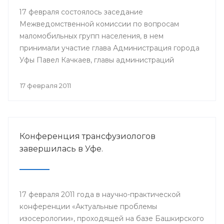
17 февраля состоялось заседание
Межведомственной комиссии по вопросам
маломобильных групп населения, в нем
принимали участие глава Администрация города
Уфы Павел Качкаев, главы администраций
районов города, представители уфимских
организаций инвалидов.
17 февраля 2011
Конференция трансфузиологов
завершилась в Уфе.
17 февраля 2011 года в научно-практической
конференции «Актуальные проблемы
изосерологии», проходящей на базе Башкирского