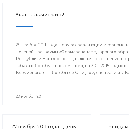
Знать - значит жить!
29 ноября 2011 года в рамках реализации мероприят
целевой программы «Формирование здорового образ
Республики Башкортостан, включая сокращение потр
табака и борьбу с наркоманией, на 2011-2015 годы» 
Всемирного дня борьбы со СПИДом, специалисты Б
медицинской профилактики Минздрава РБ организо
межведомственную акцию «Мы выбираем здоровый о
29 ноября 2011
27 ноября 2011 года - День
Эпидеми