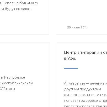
. Теперь в больницах
ки будут выдавать
ые листы нового
Основное их отличие от
 размер — бланки
29 июня 2011
мат А4, цвет — светло-
ля на голубом поле, в
азмещается логотип
циального страхования;
Центр апитерапии о
о, добавлены поля,
в Уфе.
будет заполнять сам
ель: место работы,
ма на работу,
 в Республике
й стаж и средний
х Республиканской
.
Апитерапия — лечение 
012 годы.
другими продуктами
жизнедеятельности пчел
поправит здоровье с п
перги, прополиса, пчели