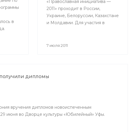
ание по
«Православная инициатива —
рограммы
2011» проходит в России,
Украине, Белоруссии, Казахстане
лось в
и Молдавии. Для участия в
да.
конкурсе принимаются проекты
ринимали
действующих социальных
рства
программ, с помощью которых
7 июля 2011
авы
происходит объединение
й,
общества вокруг православных
дители
ценностей.
ий
 получили дипломы
инского,
чинского
ония вручения дипломов новоиспеченным
29 июня во Дворце культуры «Юбилейный» Уфы.