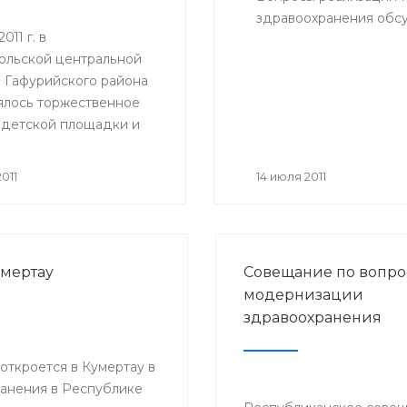
здравоохранения обсу
011 г. в
ольской центральной
 Гафурийского района
ялось торжественное
 детской площадки и
анной игровой комнаты
м отделении.
011
14 июля 2011
умертау
Совещание по вопро
модернизации
здравоохранения
ткроется в Кумертау в
анения в Республике