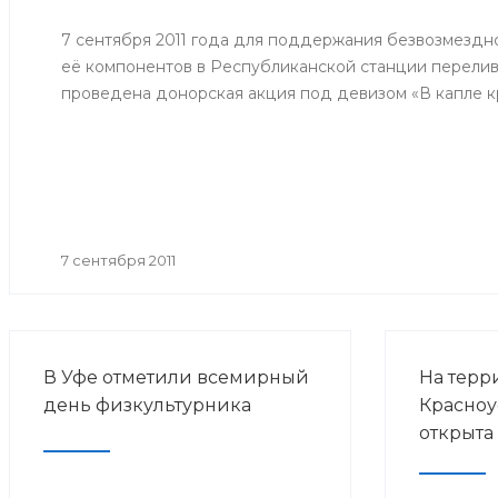
потребит
человека 
7 сентября 2011 года для поддержания безвозмездн
эпидемио
её компонентов в Республиканской станции перелив
по грипп
проведена донорская акция под девизом «В капле кр
прививоч
гриппа в 
годов».
7 сентября 2011
В Уфе отметили всемирный
На терр
день физкультурника
Красноу
открыта