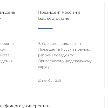
ый день
Президент России в
м
Башкортостане
оворят о
В Уфе завершился визит
розу
Президента России в рамках
ества
рабочей поездки по
пидемия.
Приволжскому федеральному
округу.
22 ноября 2011
 нефтяного университета