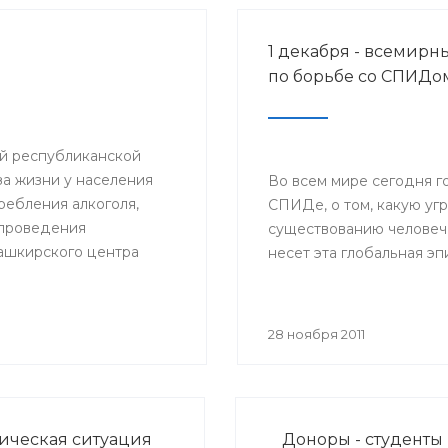
1 декабря - всемирн
по борьбе со СПИДо
ий республиканской
а жизни у населения
Во всем мире сегодня г
ебления алкоголя,
СПИДе, о том, какую уг
и проведения
существованию человеч
ашкирского центра
несет эта глобальная э
вали
браз жизни».
28 ноября 2011
ческая ситуация
Доноры - студенты