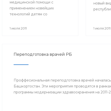
медицинской помощи с
новый вид
применением новейших
республи
технологий детям со
больничн
злокачественными
образца. 
новообразованиями. В
прежних:
1 июля 2011
1 июля 2011
совещании приняли участие
имеют фор
министр здравоохранения РБ и
желтые по
сотрудники отдела охраны
центре р
здоровья материнства и детства
Фонда со
Переподготовка врачей РБ
Министерства здравоохранения
кроме тог
РБ. Встреча состоялась 29 июня.
которые 
работодат
дата прие
Проффесиональная переподготовка врачей началась
страхово
Башкортостан. Эти мероприятия проводятся в рамка
заработок
программы модернизации здравоохранения на 2011-2