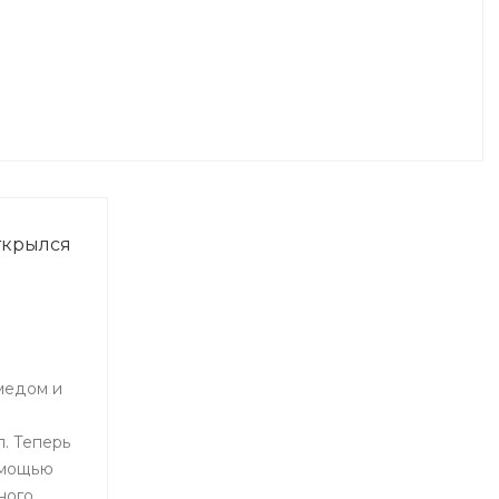
ткрылся
медом и
. Теперь
омощью
ного