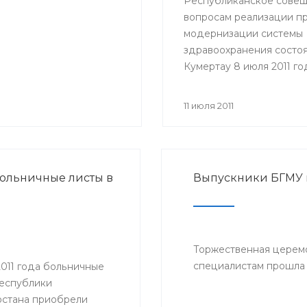
Республиканское совещ
вопросам реализации п
модернизации системы
здравоохранения состоя
Кумертау 8 июля 2011 го
Участие в совещании п
представители Министе
11 июля 2011
здравоохранения РБ, гл
районных администраци
главные врачи и руково
медицинских учрежден
ольничные листы в
Выпускники БГМУ
Мелеузовского, Зианчур
Куюргазинского и Кугар
районов Республики
Башкортостан.
Торжественная церем
специалистам прошла 
2011 года больничные
Республики
стана приобрели