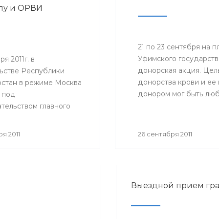
пу и ОРВИ
21 по 23 сентября на
Уфимского государств
я 2011г. в
донорская акция. Цел
ьстве Республики
донорства крови и ее
стан в режиме Москва
донором мог быть люб
 под
состоянию здоровья.
тельством главного
ого врача Российской
и, руководителя
я 2011
26 сентября 2011
ной службы по
в сфере защиты прав
елей Геннадия
 состоялось
Выездной прием гр
ное совещание
ной службы по
в сфере защиты прав