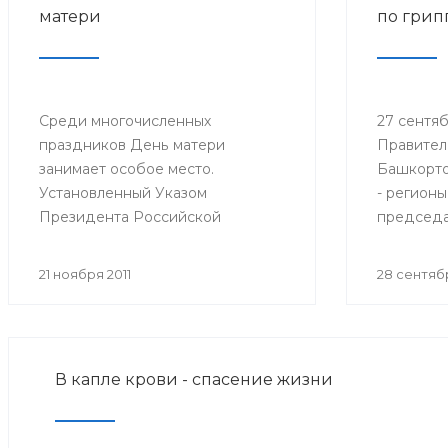
матери
по грип
Среди многочисленных
27 сентябр
праздников День матери
Правител
занимает особое место.
Башкорто
Установленный Указом
- регионы
Президента Российской
председа
Федерации № 120 от 30 января
санитарн
1998 года, он празднуется в
Федераци
21 ноября 2011
28 сентябр
последнее воскресенье ноября,
Федераль
воздавая должное материнскому
надзору 
труду и их бескорыстной жертве
потребит
ради блага своих детей.
Онищенко
В капле крови - спасение жизни
селектор
Федераль
надзору 