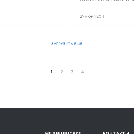
маточного молочка, пче
яда, воска можно и в Уф
27 июня 2011
ЗАГРУЗИТЬ ЕЩЕ
1
2
3
4
МЕДИЦИНСКИЕ
КОНТАКТЫ