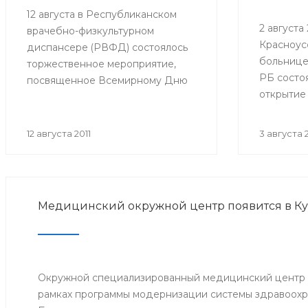
12 августа в Республиканском
2 августа 2
врачебно-физкультурном
Красноус
диспансере (РВФД) состоялось
больнице
торжественное мероприятие,
РБ состо
посвященное Всемирному Дню
открытие
физкультурника. В мероприятии
оборудов
приняли участие представители
в детско
Министерства здравоохранения
12 августа 2011
3 августа 2
Республики Башкортостан,
руководство и медицинский
персонал РВФД, представители
Центра развития спорта г.Уфы,
Медицинский окружной центр появится в К
известные спортсмены
республики, а также дети и их
родители.
Окружной специализированный медицинский центр о
рамках программы модернизации системы здравоохр