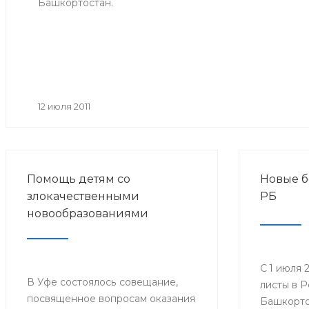
Башкортостан.
12 июля 2011
Помощь детям со
Новые б
злокачественными
РБ
новообразованиями
С 1 июля 
В Уфе состоялось совещание,
листы в 
посвященное вопросам оказания
Башкорто