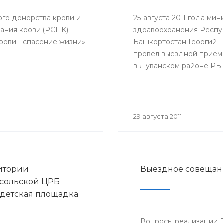
елей и благополучия
с повесткой: «Об
ого донорства крови и
25 августа 2011 года мин
логической ситуации
ания крови (РСПК)
здравоохранения Респу
у и ОРВИ и начале
ови - спасение жизни».
Башкортостан Георгий
ной кампании против
провел выездной прием
эпидсезон 2011-2012
в Дуванском районе РБ.
29 августа 2011
итории
Выездное совещан
сольской ЦРБ
 детская площадка
Вопросы реализации 