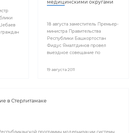
медицинскими округами
истр
блики
18 августа заместитель Премьер-
 Шебаев
министра Правительства
 граждан
Республики Башкортостан
Фидус Ямалтдинов провел
выездное совещание по
вопросам реализации
Программы модернизации
19 августа 2011
здравоохранения Республики
Башкортостан на 2011-2012 годы.
ие в Стерлитамаке
Республиканской программы модернизации системы