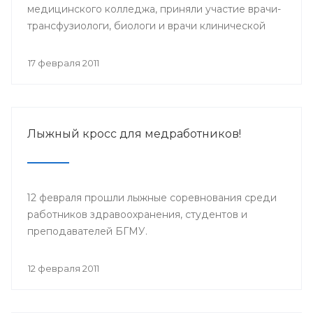
медицинского колледжа, приняли участие врачи-
трансфузиологи, биологи и врачи клинической
лабораторной диагностики, реаниматологи
Башкортостана.
17 февраля 2011
Лыжный кросс для медработников!
12 февраля прошли лыжные соревнования среди
работников здравоохранения, студентов и
преподавателей БГМУ.
12 февраля 2011