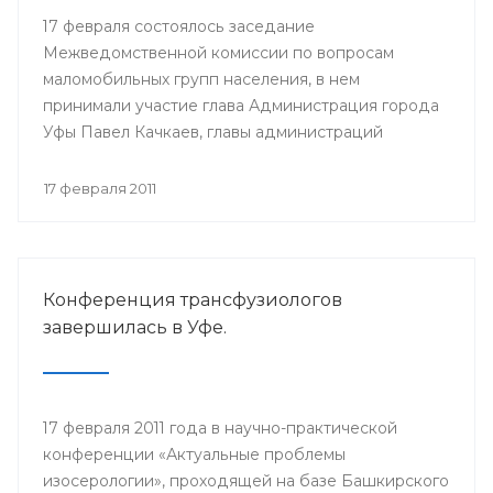
17 февраля состоялось заседание
Межведомственной комиссии по вопросам
маломобильных групп населения, в нем
принимали участие глава Администрация города
Уфы Павел Качкаев, главы администраций
районов города, представители уфимских
организаций инвалидов.
17 февраля 2011
Конференция трансфузиологов
завершилась в Уфе.
17 февраля 2011 года в научно-практической
конференции «Актуальные проблемы
изосерологии», проходящей на базе Башкирского