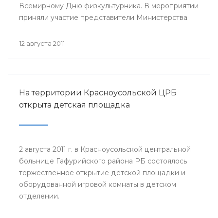
Всемирному Дню физкультурника. В мероприятии
приняли участие представители Министерства
здравоохранения Республики Башкортостан,
руководство и медицинский персонал РВФД,
12 августа 2011
представители Центра развития спорта г.Уфы,
известные спортсмены республики, а также дети
и их родители.
На территории Красноусольской ЦРБ
открыта детская площадка
2 августа 2011 г. в Красноусольской центральной
больнице Гафурийского района РБ состоялось
торжественное открытие детской площадки и
оборудованной игровой комнаты в детском
отделении.