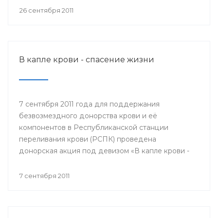
мобильном пункте заготовки крови донором мог
26 сентября 2011
быть любой желающий, при отсутствии
противопоказаний по состоянию здоровья.
В капле крови - спасение жизни
7 сентября 2011 года для поддержания
безвозмездного донорства крови и её
компонентов в Республиканской станции
переливания крови (РСПК) проведена
донорская акция под девизом «В капле крови -
спасение жизни».
7 сентября 2011