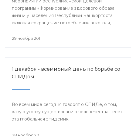
мероприятий республиканской целевой
программы «Формирование здорового образа
жизни у населения Республики Башкортостан,
включая сокращение потребления алкоголя,
табака и борьбу с наркоманией, на 2011-2015
годы» и проведения Всемирного дня борьбы со
29 ноября 2011
СПИДом, специалисты Башкирского центра
медицинской профилактики Минздрава РБ
организовали межведомственную акцию «Мы
выбираем здоровый образ жизни».
1 декабря - всемирный день по борьбе со
СПИДом
Во всем мире сегодня говорят о СПИДе, о том,
какую угрозу существованию человечества несет
эта глобальная эпидемия.
28 ноября 2011