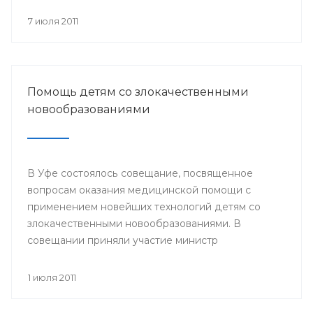
происходит объединение общества вокруг
православных ценностей.
7 июля 2011
Помощь детям со злокачественными
новообразованиями
В Уфе состоялось совещание, посвященное
вопросам оказания медицинской помощи с
применением новейших технологий детям со
злокачественными новообразованиями. В
совещании приняли участие министр
здравоохранения РБ и сотрудники отдела
охраны здоровья материнства и детства
1 июля 2011
Министерства здравоохранения РБ. Встреча
состоялась 29 июня.