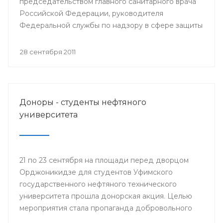
председательством главного санитарного врача
Российской Федерации, руководителя
Федеральной службы по надзору в сфере защиты
прав потребителей Геннадия Онищенко
состоялось селекторное совещание
28 сентября 2011
Федеральной службы по надзору в сфере защиты
прав потребителей и благополучия человека с
повесткой: «Об эпидемиологической ситуации по
гриппу и ОРВИ и начале прививочной кампании
Доноры - студенты нефтяного
против гриппа в эпидсезон 2011-2012 годов».
университета
21 по 23 сентября на площади перед дворцом
Орджоникидзе для студентов Уфимского
государственного нефтяного технического
университета прошла донорская акция. Целью
мероприятия стала пропаганда добровольного
донорства крови и ее компонентов. На