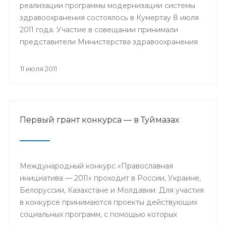
реализации программы модернизации системы
здравоохранения состоялось в Кумертау 8 июля
2011 года. Участие в совещании принимали
представители Министерства здравоохранения
РБ, главы районных администраций, главные
врачи и руководители медицинских учреждений
11 июля 2011
Мелеузовского, Зианчуринского, Куюргазинского
и Кугарчинского районов Республики
Башкортостан.
Первый грант конкурса — в Туймазах
Международный конкурс «Православная
инициатива — 2011» проходит в России, Украине,
Белоруссии, Казахстане и Молдавии. Для участия
в конкурсе принимаются проекты действующих
социальных программ, с помощью которых