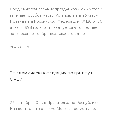
Среди многочисленных праздников День матери
занимает особое место. Установленный Указом
Президента Российской Федерации № 120 от 30
января 1998 года, он празднуется в последнее
воскресенье ноября, воздавая должное
материнскому труду и их бескорыстной жертве
ради блага своих детей.
21 ноября 2011
Эпидемическая ситуация по гриппу и
ОРВИ
27 сентября 2011г. в Правительстве Республики
Башкортостан в режиме Москва - регионы под