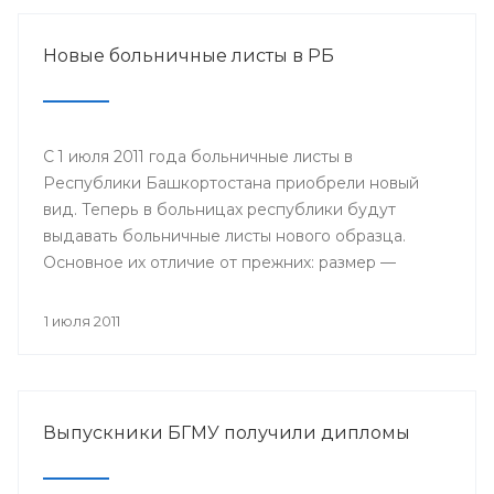
Новые больничные листы в РБ
С 1 июля 2011 года больничные листы в
Республики Башкортостана приобрели новый
вид. Теперь в больницах республики будут
выдавать больничные листы нового образца.
Основное их отличие от прежних: размер —
бланки имеют формат А4, цвет — светло-желтые
поля на голубом поле, в центре размещается
1 июля 2011
логотип Фонда социального страхования; кроме
того, добавлены поля, которые будет заполнять
сам работодатель: место работы, дата приема на
работу, страховой стаж и средний заработок.
Выпускники БГМУ получили дипломы