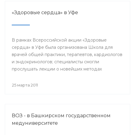
трезвости на селе, стимулирование и активизация
местных органов самоуправления.
«Здоровые сердца» в Уфе
В рамках Всероссийской акции «Здоровые
сердца» в Уфе была организована Школа для
врачей общей практики, терапевтов, кардиологов
и эндокринологов; специалисты смогли
прослушать лекции о новейших методах
профилактики сердечно-сосудистых
заболеваний, обсудить важнейшие вопросы,
25 марта 2011
связанные с заболеваниями сердца, а также
проконсультироваться с ведущими кардиологами
России.
ВОЗ - в Башкирском государственном
медуниверситете