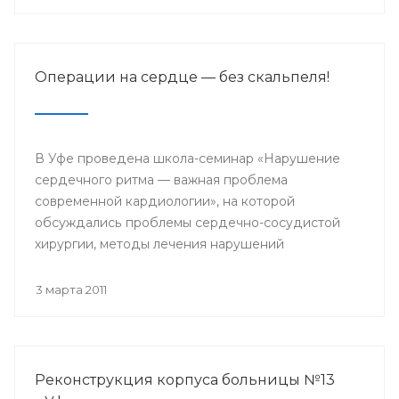
Операции на сердце — без скальпеля!
В Уфе проведена школа-семинар «Нарушение
сердечного ритма — важная проблема
современной кардиологии», на которой
обсуждались проблемы сердечно-сосудистой
хирургии, методы лечения нарушений
сердечного ритма, рассматривались новейшие
возможности медикаментозного лечения
3 марта 2011
кардиологических заболеваний.
Реконструкция корпуса больницы №13