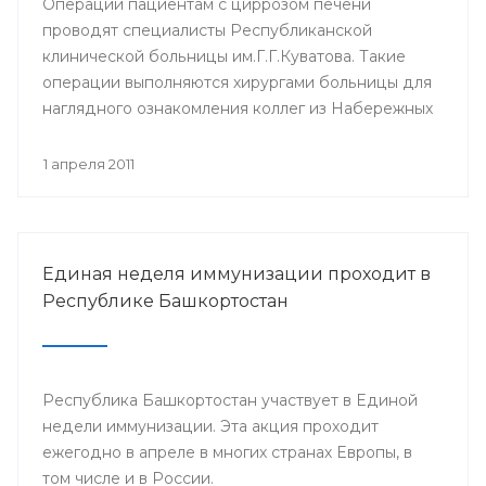
Операции пациентам с циррозом печени
проводят специалисты Республиканской
клинической больницы им.Г.Г.Куватова. Такие
операции выполняются хирургами больницы для
наглядного ознакомления коллег из Набережных
Челнов с такого рода оперативными
вмешательствами.
1 апреля 2011
Единая неделя иммунизации проходит в
Республике Башкортостан
Республика Башкортостан участвует в Единой
недели иммунизации. Эта акция проходит
ежегодно в апреле в многих странах Европы, в
том числе и в России.