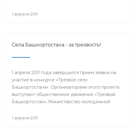
1 апреля 2011
Села Башкортостана - за трезвость!
1 апреля 2011 года завершился прием заявок на
участие в конкурсе «Трезвое село
Башкортостана». Организаторами этого проекта
выступают общественное движение «Трезвый
Башкортостан», Министерство молодежной
политики и спорта РБ, Министерство
здравоохранения РБ, Исполком Всемирного
1 апреля 2011
Курултая башкир. Цель конкурса — пропаганда
здорового образа жизни и установление