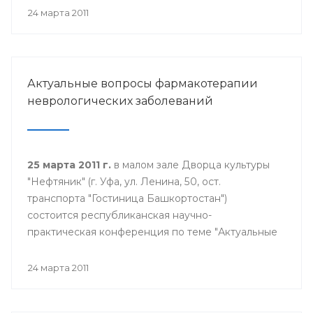
24 марта 2011
Актуальные вопросы фармакотерапии
неврологических заболеваний
25 марта 2011 г.
в малом зале Дворца культуры
"Нефтяник" (г. Уфа, ул. Ленина, 50, ост.
транспорта "Гостиница Башкортостан")
состоится республиканская научно-
практическая конференция по теме "Актуальные
вопросы фармакотерапии неврологических
заболеваний". Начало конференции в 9.30
24 марта 2011