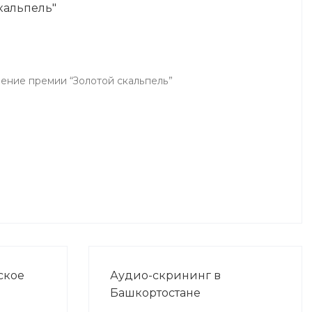
кальпель"
чение премии “Золотой скальпель”
ское
Аудио-скрининг в
Башкортостане