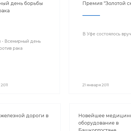
ный день борьбы
Премия "Золотой с
рака
В Уфе состоялось вру
я - Всемирный день
ротив рака
2011
21 января 2011
железной дороги в
Новейшее медицин
оборудование в
Башкортостане