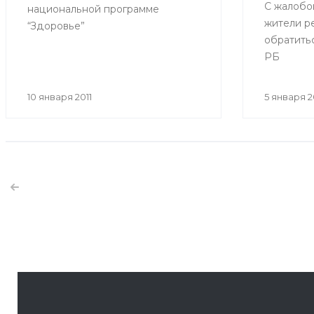
С жалобо
национальной программе
жители р
“Здоровье”
обратить
РБ
10 января 2011
5 января 2
1 января 2011
Подарки младенцам, родившимся в новом г
Младенцы, родившиеся 1 января, получили подарки 
города