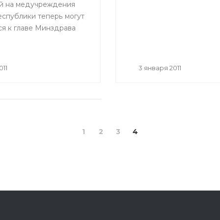
й на медучреждения
еспублики теперь могут
ся к главе Минздрава
011
3 января 2011
оду
1
2
3
4
от администрации