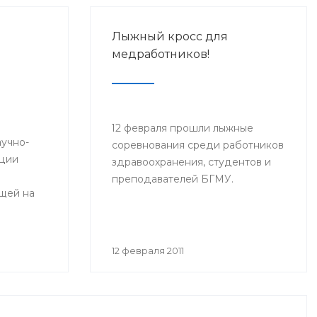
Лыжный кросс для
медработников!
12 февраля прошли лыжные
аучно-
соревнования среди работников
нции
здравоохранения, студентов и
преподавателей БГМУ.
щей на
,
12 февраля 2011
и и врачи
ной
логи