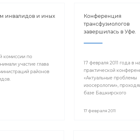
м инвалидов и иных
Конференция
трансфузиологов
завершилась в Уфе.
й комиссии по
17 февраля 2011 года в н
нимали участие глава
практической конфере
дминистраций районов
«Актуальные проблемы
идов.
изосерологии», проходя
базе Башкирского
медицинского колледжа
приняли участие врачи-
17 февраля 2011
трансфузиологи, биолог
клинической лаборатор
диагностики, реанимато
Башкортостана.