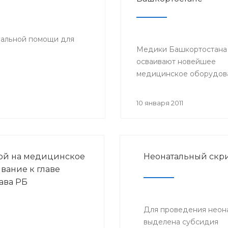
иальной помощи для
Медики Башкортостана
осваивают новейшее
медицинское оборудов
10 января 2011
ой на медицинское
Неонатальный скри
вание к главе
ава РБ
Для проведения неона
выделена субсидия