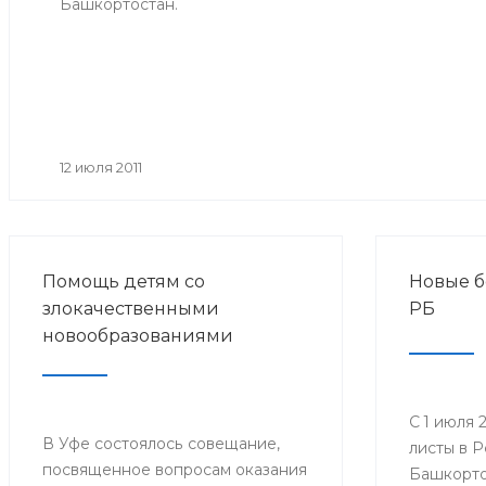
Башкортостан.
12 июля 2011
Помощь детям со
Новые б
злокачественными
РБ
новообразованиями
С 1 июля 
В Уфе состоялось совещание,
листы в 
посвященное вопросам оказания
Башкорто