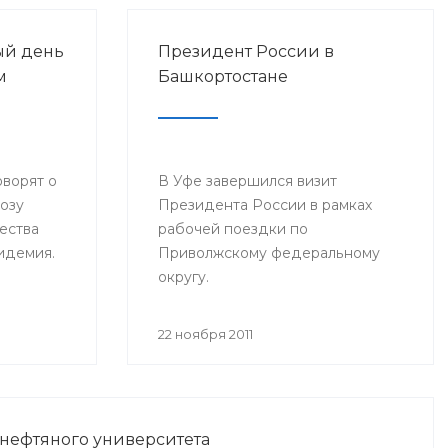
ый день
Президент России в
м
Башкортостане
оворят о
В Уфе завершился визит
розу
Президента России в рамках
ества
рабочей поездки по
пидемия.
Приволжскому федеральному
округу.
22 ноября 2011
 нефтяного университета