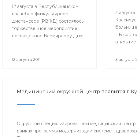
12 августа в Республиканском
2 августа 2
врачебно-физкультурном
Красноус
диспансере (РВФД) состоялось
больнице
торжественное мероприятие,
РБ состо
посвященное Всемирному Дню
открытие
физкультурника. В мероприятии
оборудов
приняли участие представители
в детско
Министерства здравоохранения
12 августа 2011
3 августа 2
Республики Башкортостан,
руководство и медицинский
персонал РВФД, представители
Центра развития спорта г.Уфы,
Медицинский окружной центр появится в К
известные спортсмены
республики, а также дети и их
родители.
Окружной специализированный медицинский центр о
рамках программы модернизации системы здравоохр