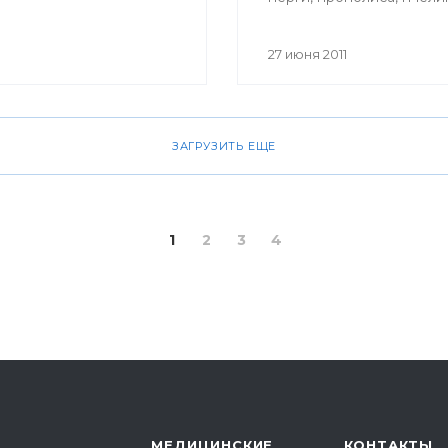
маточного молочка, пче
яда, воска можно и в Уф
27 июня 2011
ЗАГРУЗИТЬ ЕЩЕ
1
2
3
4
МЕДИЦИНСКИЕ
КОНТАКТЫ