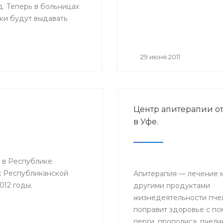
. Теперь в больницах
ки будут выдавать
ые листы нового
Основное их отличие от
 размер — бланки
29 июня 2011
мат А4, цвет — светло-
ля на голубом поле, в
азмещается логотип
циального страхования;
Центр апитерапии о
о, добавлены поля,
в Уфе.
будет заполнять сам
ель: место работы,
ма на работу,
 в Республике
й стаж и средний
х Республиканской
.
Апитерапия — лечение 
012 годы.
другими продуктами
жизнедеятельности пчел
поправит здоровье с п
перги, прополиса, пчели