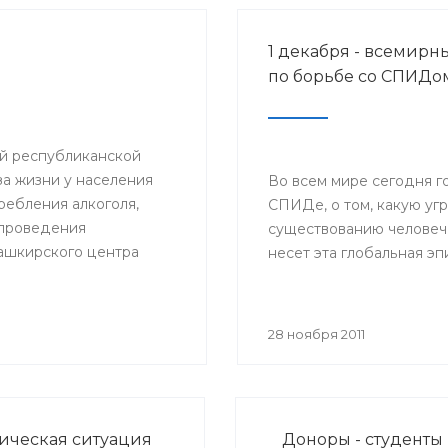
1 декабря - всемирн
по борьбе со СПИДо
ий республиканской
а жизни у населения
Во всем мире сегодня г
ебления алкоголя,
СПИДе, о том, какую уг
и проведения
существованию человеч
ашкирского центра
несет эта глобальная э
вали
браз жизни».
28 ноября 2011
ческая ситуация
Доноры - студенты