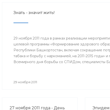
Знать - значит жить!
29 ноября 2011 года в рамках реализации мероприят
целевой программы «Формирование здорового образ
Республики Башкортостан, включая сокращение потр
табака и борьбу с наркоманией, на 2011-2015 годы» 
Всемирного дня борьбы со СПИДом, специалисты Б
медицинской профилактики Минздрава РБ организо
межведомственную акцию «Мы выбираем здоровый о
29 ноября 2011
27 ноября 2011 года - День
Эпидеми