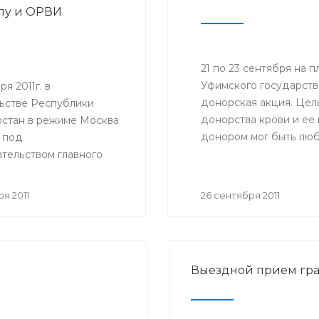
пу и ОРВИ
21 по 23 сентября на
Уфимского государств
я 2011г. в
донорская акция. Цел
ьстве Республики
донорства крови и ее
стан в режиме Москва
донором мог быть люб
 под
состоянию здоровья.
тельством главного
ого врача Российской
и, руководителя
я 2011
26 сентября 2011
ной службы по
в сфере защиты прав
елей Геннадия
 состоялось
Выездной прием гр
ное совещание
ной службы по
в сфере защиты прав