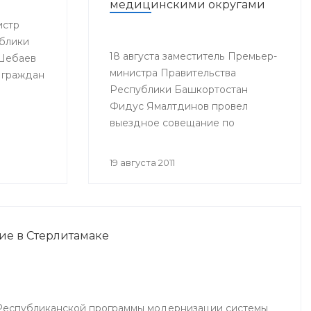
медицинскими округами
истр
блики
18 августа заместитель Премьер-
 Шебаев
министра Правительства
 граждан
Республики Башкортостан
Фидус Ямалтдинов провел
выездное совещание по
вопросам реализации
Программы модернизации
19 августа 2011
здравоохранения Республики
Башкортостан на 2011-2012 годы.
ие в Стерлитамаке
Республиканской программы модернизации системы