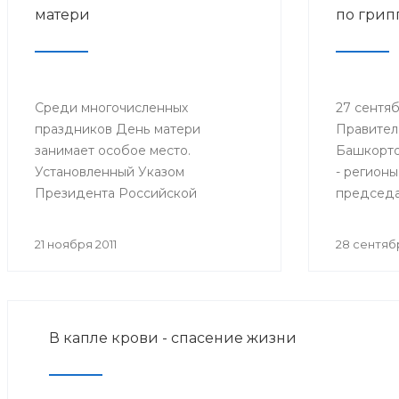
матери
по грип
Среди многочисленных
27 сентябр
праздников День матери
Правител
занимает особое место.
Башкорто
Установленный Указом
- регионы
Президента Российской
председа
Федерации № 120 от 30 января
санитарн
1998 года, он празднуется в
Федераци
21 ноября 2011
28 сентябр
последнее воскресенье ноября,
Федераль
воздавая должное материнскому
надзору 
труду и их бескорыстной жертве
потребит
ради блага своих детей.
Онищенко
В капле крови - спасение жизни
селектор
Федераль
надзору 