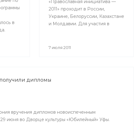
ание по
«Православная инициатива —
рограммы
2011» проходит в России,
Украине, Белоруссии, Казахстане
лось в
и Молдавии. Для участия в
да.
конкурсе принимаются проекты
ринимали
действующих социальных
рства
программ, с помощью которых
7 июля 2011
авы
происходит объединение
й,
общества вокруг православных
дители
ценностей.
ий
 получили дипломы
инского,
чинского
ония вручения дипломов новоиспеченным
29 июня во Дворце культуры «Юбилейный» Уфы.