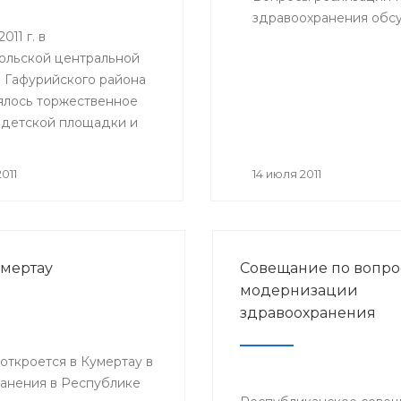
здравоохранения обсу
011 г. в
ольской центральной
 Гафурийского района
ялось торжественное
 детской площадки и
анной игровой комнаты
м отделении.
011
14 июля 2011
умертау
Совещание по вопро
модернизации
здравоохранения
ткроется в Кумертау в
анения в Республике