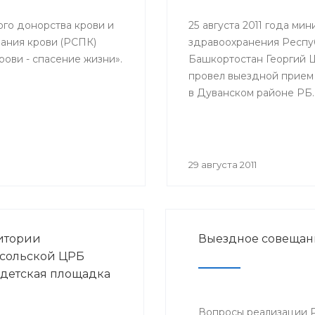
елей и благополучия
с повесткой: «Об
ого донорства крови и
25 августа 2011 года мин
логической ситуации
ания крови (РСПК)
здравоохранения Респу
у и ОРВИ и начале
ови - спасение жизни».
Башкортостан Георгий
ной кампании против
провел выездной прием
эпидсезон 2011-2012
в Дуванском районе РБ.
29 августа 2011
итории
Выездное совещан
сольской ЦРБ
 детская площадка
Вопросы реализации 