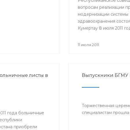
Республиканское совещ
вопросам реализации п
модернизации системы
здравоохранения состоя
Кумертау 8 июля 2011 го
Участие в совещании п
представители Министе
11 июля 2011
здравоохранения РБ, гл
районных администраци
главные врачи и руково
медицинских учрежден
ольничные листы в
Выпускники БГМУ
Мелеузовского, Зианчур
Куюргазинского и Кугар
районов Республики
Башкортостан.
Торжественная церем
специалистам прошла 
2011 года больничные
Республики
стана приобрели