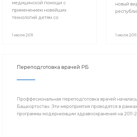
медицинской помощи с
новый вид
применением новейших
республи
технологий детям со
больничн
злокачественными
образца. 
новообразованиями. В
прежних:
1 июля 2011
1 июля 2011
совещании приняли участие
имеют фор
министр здравоохранения РБ и
желтые по
сотрудники отдела охраны
центре р
здоровья материнства и детства
Фонда со
Переподготовка врачей РБ
Министерства здравоохранения
кроме тог
РБ. Встреча состоялась 29 июня.
которые 
работодат
дата прие
Проффесиональная переподготовка врачей началась
страхово
Башкортостан. Эти мероприятия проводятся в рамка
заработок
программы модернизации здравоохранения на 2011-2