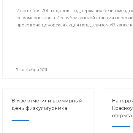
потребит
человека 
7 сентября 2011 года для поддержания безвозмездн
эпидемио
её компонентов в Республиканской станции перелив
по грипп
проведена донорская акция под девизом «В капле кр
прививоч
гриппа в 
годов».
7 сентября 2011
В Уфе отметили всемирный
На терр
день физкультурника
Красноу
открыта