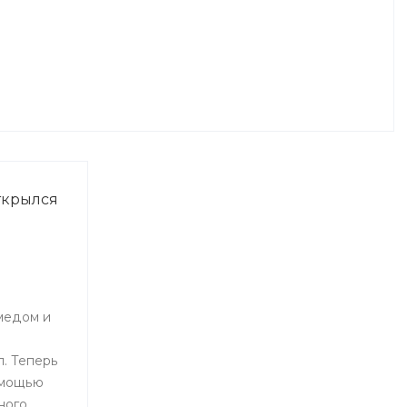
ткрылся
медом и
. Теперь
омощью
ного