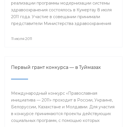
реализации программы модернизации системы
здравоохранения состоялось в Кумертау 8 июля
2011 года. Участие в совещании принимали
представители Министерства здравоохранения
РБ, главы районных администраций, главные
врачи и руководители медицинских учреждений
11 июля 2011
Мелеузовского, Зианчуринского, Куюргазинского
и Кугарчинского районов Республики
Башкортостан.
Первый грант конкурса — в Туймазах
Международный конкурс «Православная
инициатива — 2011» проходит в России, Украине,
Белоруссии, Казахстане и Молдавии. Для участия
в конкурсе принимаются проекты действующих
социальных программ, с помощью которых