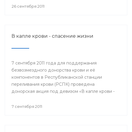
мобильном пункте заготовки крови донором мог
26 сентября 2011
быть любой желающий, при отсутствии
противопоказаний по состоянию здоровья.
В капле крови - спасение жизни
7 сентября 2011 года для поддержания
безвозмездного донорства крови и её
компонентов в Республиканской станции
переливания крови (РСПК) проведена
донорская акция под девизом «В капле крови -
спасение жизни».
7 сентября 2011