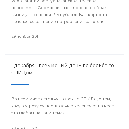
мероприятий республиканской целевой
программы «Формирование здорового образа
жизни у населения Республики Башкортостан,
включая сокращение потребления алкоголя,
табака и борьбу с наркоманией, на 2011-2015
годы» и проведения Всемирного дня борьбы со
29 ноября 2011
СПИДом, специалисты Башкирского центра
медицинской профилактики Минздрава РБ
организовали межведомственную акцию «Мы
выбираем здоровый образ жизни».
1 декабря - всемирный день по борьбе со
СПИДом
Во всем мире сегодня говорят о СПИДе, о том,
какую угрозу существованию человечества несет
эта глобальная эпидемия.
28 ноября 2011