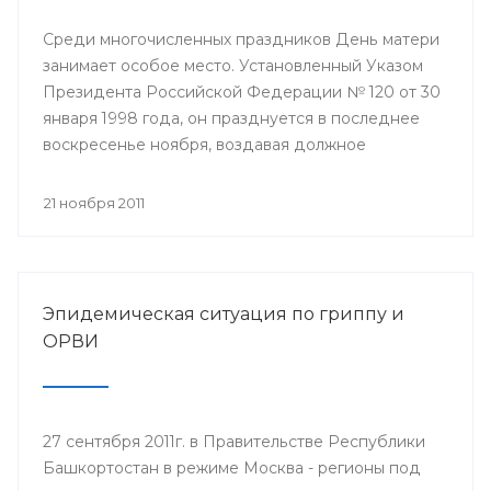
Среди многочисленных праздников День матери
занимает особое место. Установленный Указом
Президента Российской Федерации № 120 от 30
января 1998 года, он празднуется в последнее
воскресенье ноября, воздавая должное
материнскому труду и их бескорыстной жертве
ради блага своих детей.
21 ноября 2011
Эпидемическая ситуация по гриппу и
ОРВИ
27 сентября 2011г. в Правительстве Республики
Башкортостан в режиме Москва - регионы под