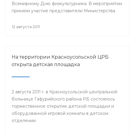
Всемирному Дню физкультурника. В мероприятии
приняли участие представители Министерства
здравоохранения Республики Башкортостан,
руководство и медицинский персонал РВФД,
12 августа 2011
представители Центра развития спорта г.Уфы,
известные спортсмены республики, а также дети
и их родители.
На территории Красноусольской ЦРБ
открыта детская площадка
2 августа 2011 г. в Красноусольской центральной
больнице Гафурийского района РБ состоялось
торжественное открытие детской площадки и
оборудованной игровой комнаты в детском
отделении.