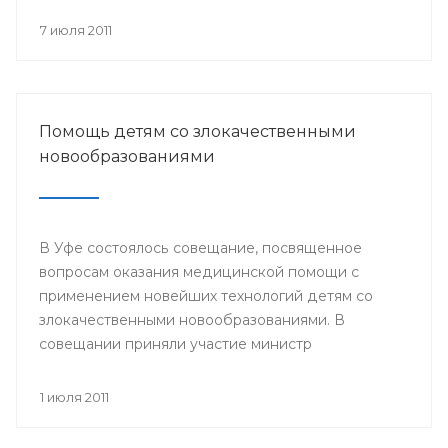
происходит объединение общества вокруг
православных ценностей.
7 июля 2011
Помощь детям со злокачественными
новообразованиями
В Уфе состоялось совещание, посвященное
вопросам оказания медицинской помощи с
применением новейших технологий детям со
злокачественными новообразованиями. В
совещании приняли участие министр
здравоохранения РБ и сотрудники отдела
охраны здоровья материнства и детства
1 июля 2011
Министерства здравоохранения РБ. Встреча
состоялась 29 июня.