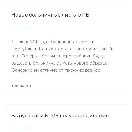
Новые больничные листы в РБ
С 1 июля 2011 года больничные листы в
Республики Башкортостана приобрели новый
вид. Теперь в больницах республики будут
выдавать больничные листы нового образца.
Основное их отличие от прежних: размер —
бланки имеют формат А4, цвет — светло-желтые
поля на голубом поле, в центре размещается
1 июля 2011
логотип Фонда социального страхования; кроме
того, добавлены поля, которые будет заполнять
сам работодатель: место работы, дата приема на
работу, страховой стаж и средний заработок.
Выпускники БГМУ получили дипломы