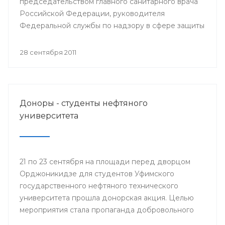
председательством главного санитарного врача
Российской Федерации, руководителя
Федеральной службы по надзору в сфере защиты
прав потребителей Геннадия Онищенко
состоялось селекторное совещание
28 сентября 2011
Федеральной службы по надзору в сфере защиты
прав потребителей и благополучия человека с
повесткой: «Об эпидемиологической ситуации по
гриппу и ОРВИ и начале прививочной кампании
Доноры - студенты нефтяного
против гриппа в эпидсезон 2011-2012 годов».
университета
21 по 23 сентября на площади перед дворцом
Орджоникидзе для студентов Уфимского
государственного нефтяного технического
университета прошла донорская акция. Целью
мероприятия стала пропаганда добровольного
донорства крови и ее компонентов. На