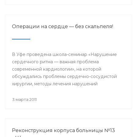
Операции на сердце — без скальпеля!
В Уфе проведена школа-семинар «Нарушение
сердечного ритма — важная проблема
современной кардиологии», на которой
обсуждались проблемы сердечно-сосудистой
хирургии, методы лечения нарушений
сердечного ритма, рассматривались новейшие
возможности медикаментозного лечения
3 марта 2011
кардиологических заболеваний.
Реконструкция корпуса больницы №13