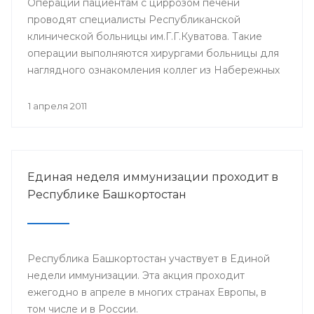
Операции пациентам с циррозом печени
проводят специалисты Республиканской
клинической больницы им.Г.Г.Куватова. Такие
операции выполняются хирургами больницы для
наглядного ознакомления коллег из Набережных
Челнов с такого рода оперативными
вмешательствами.
1 апреля 2011
Единая неделя иммунизации проходит в
Республике Башкортостан
Республика Башкортостан участвует в Единой
недели иммунизации. Эта акция проходит
ежегодно в апреле в многих странах Европы, в
том числе и в России.