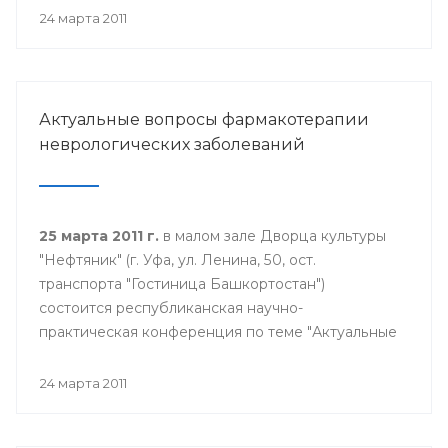
24 марта 2011
Актуальные вопросы фармакотерапии
неврологических заболеваний
25 марта 2011 г.
в малом зале Дворца культуры
"Нефтяник" (г. Уфа, ул. Ленина, 50, ост.
транспорта "Гостиница Башкортостан")
состоится республиканская научно-
практическая конференция по теме "Актуальные
вопросы фармакотерапии неврологических
заболеваний". Начало конференции в 9.30
24 марта 2011