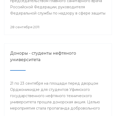
председательством главного санитарного врача
Российской Федерации, руководителя
Федеральной службы по надзору в сфере защиты
прав потребителей Геннадия Онищенко
состоялось селекторное совещание
28 сентября 2011
Федеральной службы по надзору в сфере защиты
прав потребителей и благополучия человека с
повесткой: «Об эпидемиологической ситуации по
гриппу и ОРВИ и начале прививочной кампании
Доноры - студенты нефтяного
против гриппа в эпидсезон 2011-2012 годов».
университета
21 по 23 сентября на площади перед дворцом
Орджоникидзе для студентов Уфимского
государственного нефтяного технического
университета прошла донорская акция. Целью
мероприятия стала пропаганда добровольного
донорства крови и ее компонентов. На