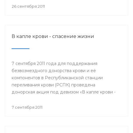
мобильном пункте заготовки крови донором мог
26 сентября 2011
быть любой желающий, при отсутствии
противопоказаний по состоянию здоровья.
В капле крови - спасение жизни
7 сентября 2011 года для поддержания
безвозмездного донорства крови и её
компонентов в Республиканской станции
переливания крови (РСПК) проведена
донорская акция под девизом «В капле крови -
спасение жизни».
7 сентября 2011