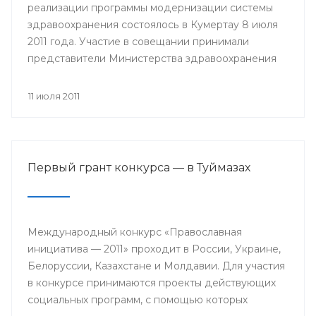
реализации программы модернизации системы
здравоохранения состоялось в Кумертау 8 июля
2011 года. Участие в совещании принимали
представители Министерства здравоохранения
РБ, главы районных администраций, главные
врачи и руководители медицинских учреждений
11 июля 2011
Мелеузовского, Зианчуринского, Куюргазинского
и Кугарчинского районов Республики
Башкортостан.
Первый грант конкурса — в Туймазах
Международный конкурс «Православная
инициатива — 2011» проходит в России, Украине,
Белоруссии, Казахстане и Молдавии. Для участия
в конкурсе принимаются проекты действующих
социальных программ, с помощью которых