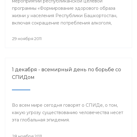
мероприятий республиканской целевой
программы «Формирование здорового образа
жизни у населения Республики Башкортостан,
включая сокращение потребления алкоголя,
табака и борьбу с наркоманией, на 2011-2015
годы» и проведения Всемирного дня борьбы со
29 ноября 2011
СПИДом, специалисты Башкирского центра
медицинской профилактики Минздрава РБ
организовали межведомственную акцию «Мы
выбираем здоровый образ жизни».
1 декабря - всемирный день по борьбе со
СПИДом
Во всем мире сегодня говорят о СПИДе, о том,
какую угрозу существованию человечества несет
эта глобальная эпидемия.
28 ноября 2011