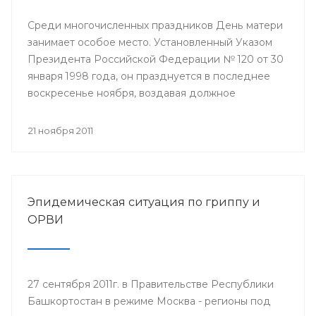
Среди многочисленных праздников День матери
занимает особое место. Установленный Указом
Президента Российской Федерации № 120 от 30
января 1998 года, он празднуется в последнее
воскресенье ноября, воздавая должное
материнскому труду и их бескорыстной жертве
ради блага своих детей.
21 ноября 2011
Эпидемическая ситуация по гриппу и
ОРВИ
27 сентября 2011г. в Правительстве Республики
Башкортостан в режиме Москва - регионы под