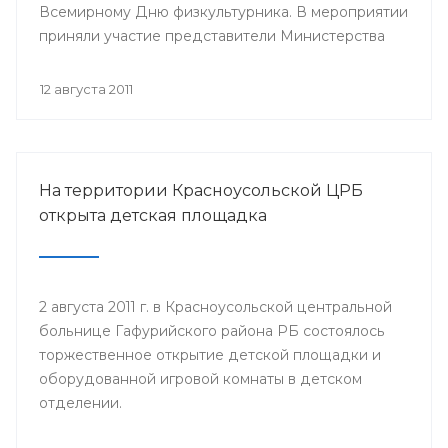
Всемирному Дню физкультурника. В мероприятии
приняли участие представители Министерства
здравоохранения Республики Башкортостан,
руководство и медицинский персонал РВФД,
12 августа 2011
представители Центра развития спорта г.Уфы,
известные спортсмены республики, а также дети
и их родители.
На территории Красноусольской ЦРБ
открыта детская площадка
2 августа 2011 г. в Красноусольской центральной
больнице Гафурийского района РБ состоялось
торжественное открытие детской площадки и
оборудованной игровой комнаты в детском
отделении.