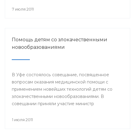
происходит объединение общества вокруг
православных ценностей.
7 июля 2011
Помощь детям со злокачественными
новообразованиями
В Уфе состоялось совещание, посвященное
вопросам оказания медицинской помощи с
применением новейших технологий детям со
злокачественными новообразованиями. В
совещании приняли участие министр
здравоохранения РБ и сотрудники отдела
охраны здоровья материнства и детства
1 июля 2011
Министерства здравоохранения РБ. Встреча
состоялась 29 июня.