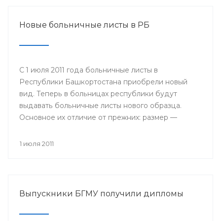
Новые больничные листы в РБ
С 1 июля 2011 года больничные листы в
Республики Башкортостана приобрели новый
вид. Теперь в больницах республики будут
выдавать больничные листы нового образца.
Основное их отличие от прежних: размер —
бланки имеют формат А4, цвет — светло-желтые
поля на голубом поле, в центре размещается
1 июля 2011
логотип Фонда социального страхования; кроме
того, добавлены поля, которые будет заполнять
сам работодатель: место работы, дата приема на
работу, страховой стаж и средний заработок.
Выпускники БГМУ получили дипломы