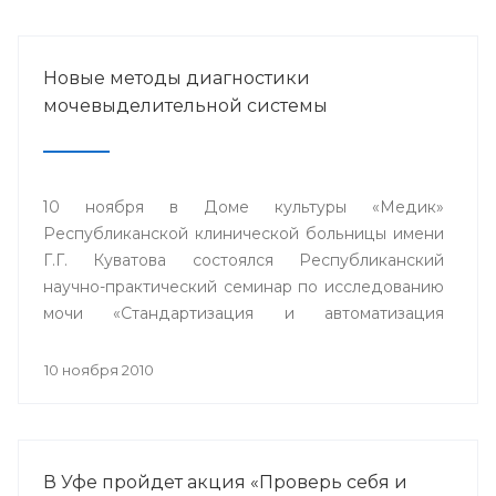
Новые методы диагностики
мочевыделительной системы
10 ноября в Доме культуры «Медик»
Республиканской клинической больницы имени
Г.Г. Куватова состоялся Республиканский
научно-практический семинар по исследованию
мочи «Стандартизация и автоматизация
общеклинических лабораторных методов
исследования».
10 ноября 2010
В Уфе пройдет акция «Проверь себя и