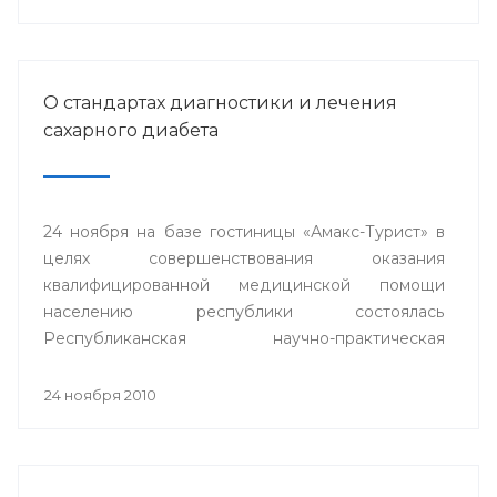
О стандартах диагностики и лечения
сахарного диабета
24 ноября на базе гостиницы «Амакс-Турист» в
целях совершенствования оказания
квалифицированной медицинской помощи
населению республики состоялась
Республиканская научно-практическая
конференция «Стандарты диагностики и
лечения сахарного диабета».
24 ноября 2010