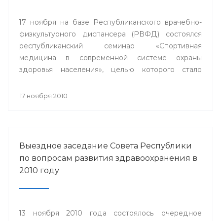
17 ноября на базе Республиканского врачебно-
физкультурного диспансера (РВФД) состоялся
республиканский семинар «Спортивная
медицина в современной системе охраны
здоровья населения», целью которого стало
совершенствование врачебно-физкультурной
службы.
17 ноября 2010
Выездное заседание Совета Республики
по вопросам развития здравоохранения в
2010 году
13 ноября 2010 года состоялось очередное