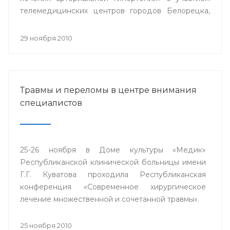
телемедицинских центров городов Белорецка,
Сибая, Стерлитамака и близлежащих районов
республики.
29 ноября 2010
Травмы и переломы в центре внимания
специалистов
25-26 ноября в Доме культуры «Медик»
Республиканской клинической больницы имени
Г.Г. Куватова проходила Республиканская
конференция «Современное хирургическое
лечение множественной и сочетанной травмы».
25 ноября 2010