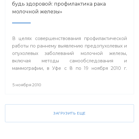
будь здоровой: профилактика рака
молочной железы»
В целях совершенствования профилактической
работы по раннему выявлению предопухолевых и
опухолевых заболеваний молочной железы,
включая методы самообследования и
маммографии, в Уфе с 8 по 19 ноября 2010 г.
пройдет акция «Проверь себя и будь здоровой:
профилактика рака молочной железы».
5 ноября 2010
ЗАГРУЗИТЬ ЕЩЕ