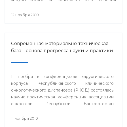
заболеваний роговицы» с международным
участием.
12 ноября 2010
Современная материально-техническая
база – основа прогресса науки и практики
11 ноября в конференц-зале хирургического
корпуса Республиканского клинического
онкологического диспансера (РКОД) состоялась
научно-практическая конференция ассоциации
онкологов Республики Башкортостан
"Материально-техническая база клиники -
основа прогресса онкологической науки и
11 ноября 2010
практики".