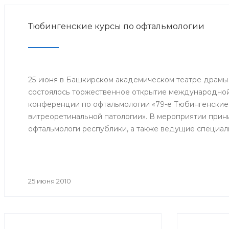
Тюбингенские курсы по офтальмологии
25 июня в Башкирском академическом театре драмы
состоялось торжественное открытие международной
конференции по офтальмологии «79-е Тюбингенские
витреоретинальной патологии». В мероприятии прини
офтальмологи республики, а также ведущие специал
Великобритании, Германии, Японии.
25 июня 2010