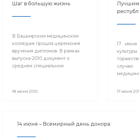
Шаг в большую жизнь
Лучшим
республ
В Башкирском медицинском
колледже прошла церемония
17 июня
вручения дипломов. В рамках
культуры
выпуска-2010 документ о
торжеств
среднем специальном
случаю
образовании получили 609
медицин
студентов по специальностям
праздник
«Сестринское дело»,
тысячи п
18 июня 2010
17 июня 20
«Акушерское дело», «Лечебное
гостем
дело», «Лабораторная
Прези
диагностика», «Медико-
Башкорто
профилактическое дело» и
14 июня – Всемирный день донора
впервые – по специальности
«Фармация».