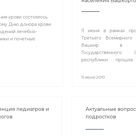
населения Башкорто
ния крови состоялось
ому Дню донора крови.
11 июня в рамках пр
ждений лечебно-
Третьего Всемирного 
ики и почетные
башкир в 
Государственного С
республики прошла
секции «Состояние з
населения Респ
11 июня 2010
Башкортостан».
нция педиатров и
Актуальные вопрос
огов
подростков