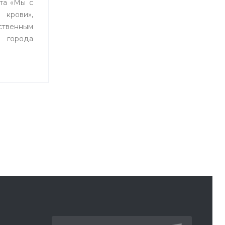
кта «Мы с
рови»,
ственным
города
влением
 Уфы и
танцией