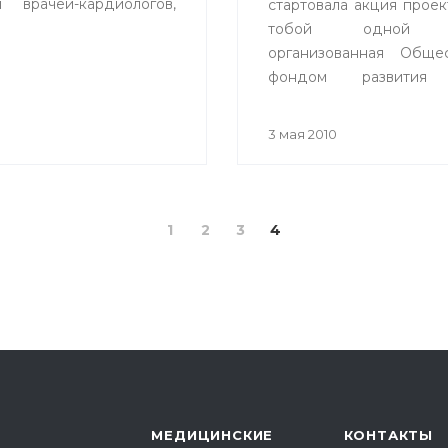
 врачей-кардиологов,
стартовала акция прое
тобой одной к
организованная Обще
фондом развития 
совместно с Упра
здравоохранения
3 мая 2010
администрации
Республиканской с
переливания крови.
1
2
3
4
МЕДИЦИНСКИЕ
КОНТАКТЫ