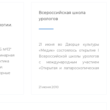
Всероссийская школа
урологов
логии.
ты
отиков
21 июня во Дворце культуры
альных
КБ №13"
«Медик» состоялось открытие I
линарная
Всероссийской школы урологов
ктика
с международным участием
и.
«Открытая и лапароскопическая
торные
онкоурология». В школе
принимают участие ведущие
урологи Российской Федерации.
21 июня 2010
ионных