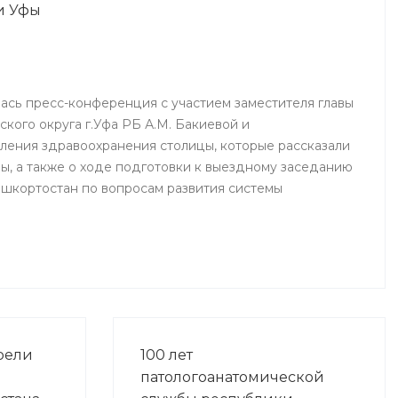
и Уфы
ялась пресс-конференция с участием заместителя главы
кого округа г.Уфа РБ А.М. Бакиевой и
ления здравоохранения столицы, которые рассказали
ы, а также о ходе подготовки к выездному заседанию
шкортостан по вопросам развития системы
рели
100 лет
патологоанатомической