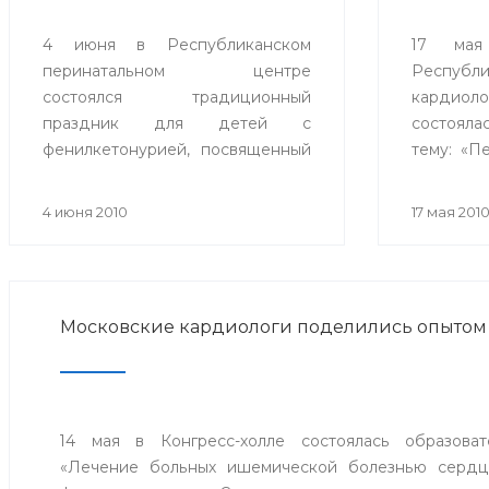
4 июня в Республиканском
17 мая
перинатальном центре
Республи
состоялся традиционный
кардиоло
праздник для детей с
состоял
фенилкетонурией, посвященный
тему: «П
Дню защиты детей. На праздник
повыше
были приглашены дети,
давления
4 июня 2010
17 мая 201
страдающие этим заболеванием
и их родители.
Московские кардиологи поделились опытом
14 мая в Конгресс-холле состоялась образоват
«Лечение больных ишемической болезнью сердца