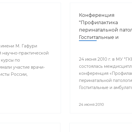
Конференция
"Профилактика
перинатальной пато
Госпитальные и
амбулаторные аспек
 имени М. Гафури
применения антиби
 научно-практической
в лечении урогенит
24 июня 2010 г. в МУ "Г
 курсы по
состоялась междисцип
инфекционных
мали участие врачи-
конференция «Профила
заболеваний"
исты России,
перинатальной патологи
Госпитальные и амбула
аспекты применения
антибиотиков в лечении
24 июня 2010
урогенитальных инфекц
заболеваний».