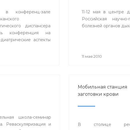
 в конференц-зале
11-12 мая в центре 
канского
Российская научно-
гического диспансера
болезней органов дых
ась конференция на
едиатрические аспекты
ния артериального
».
0
11 мая 2010
Мобильная станция
заготовки крови
ельная школа-семинар
. Реваскуляризация и
В столице респ