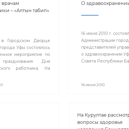
 врачам
О здравоохранени
ики – «Алтын табип»
16 июня 2010 г. состо
Администрации городс
 в Городском Дворце
представителей управ
 города Уфы состоялось
о здравоохранении Уф
енное мероприятие по
Cовета Республики Ба
 празднования Дня
здравоохранения.
ского работника. На
е присутствовали около
риглашенных. Почетным
10
16 июня 2010
 праздника стал
дент Республики
стан М.Г. Рахимов.
На Курултае рассмот
вопросы здоровья