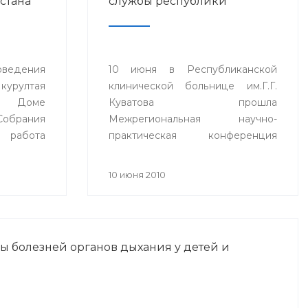
стана
службы республики
оведения
10 июня в Республиканской
курултая
клинической больнице им.Г.Г.
Доме
Куватова прошла
обрания
Межрегиональная научно-
 работа
практическая конференция
доровья
«Актуальные вопросы
ублики
патологической анатомии»,
10 июня 2010
посвященная 100-летию
основания
патологоанатомической службы
Республики Башкортостан.
ы болезней органов дыхания у детей и