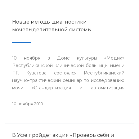
Новые методы диагностики
мочевыделительной системы
10 ноября в Доме культуры «Медик»
Республиканской клинической больницы имени
Г.Г. Куватова состоялся Республиканский
научно-практический семинар по исследованию
мочи «Стандартизация и автоматизация
общеклинических лабораторных методов
исследования».
10 ноября 2010
В Уфе пройдет акция «Проверь себя и