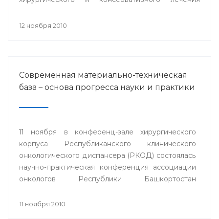
заболеваний роговицы» с международным
участием.
12 ноября 2010
Современная материально-техническая
база – основа прогресса науки и практики
11 ноября в конференц-зале хирургического
корпуса Республиканского клинического
онкологического диспансера (РКОД) состоялась
научно-практическая конференция ассоциации
онкологов Республики Башкортостан
"Материально-техническая база клиники -
основа прогресса онкологической науки и
11 ноября 2010
практики".