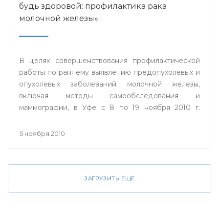
будь здоровой: профилактика рака
молочной железы»
В целях совершенствования профилактической
работы по раннему выявлению предопухолевых и
опухолевых заболеваний молочной железы,
включая методы самообследования и
маммографии, в Уфе с 8 по 19 ноября 2010 г.
пройдет акция «Проверь себя и будь здоровой:
профилактика рака молочной железы».
5 ноября 2010
ЗАГРУЗИТЬ ЕЩЕ