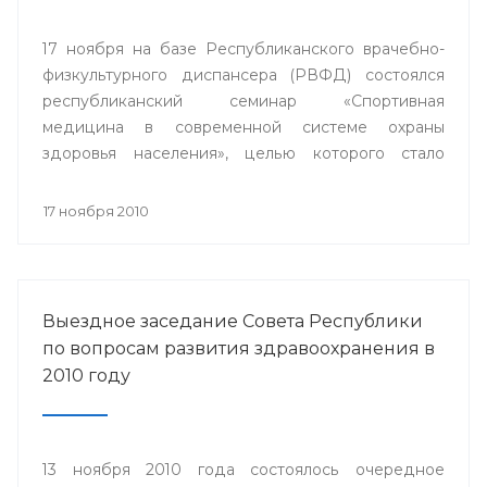
17 ноября на базе Республиканского врачебно-
физкультурного диспансера (РВФД) состоялся
республиканский семинар «Спортивная
медицина в современной системе охраны
здоровья населения», целью которого стало
совершенствование врачебно-физкультурной
службы.
17 ноября 2010
Выездное заседание Совета Республики
по вопросам развития здравоохранения в
2010 году
13 ноября 2010 года состоялось очередное