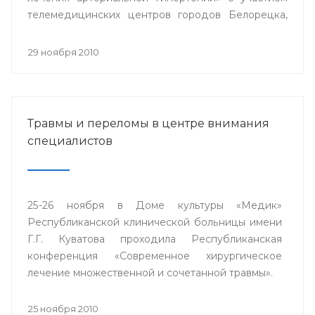
телемедицинских центров городов Белорецка,
Сибая, Стерлитамака и близлежащих районов
республики.
29 ноября 2010
Травмы и переломы в центре внимания
специалистов
25-26 ноября в Доме культуры «Медик»
Республиканской клинической больницы имени
Г.Г. Куватова проходила Республиканская
конференция «Современное хирургическое
лечение множественной и сочетанной травмы».
25 ноября 2010