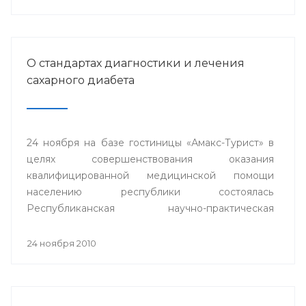
О стандартах диагностики и лечения
сахарного диабета
24 ноября на базе гостиницы «Амакс-Турист» в
целях совершенствования оказания
квалифицированной медицинской помощи
населению республики состоялась
Республиканская научно-практическая
конференция «Стандарты диагностики и
лечения сахарного диабета».
24 ноября 2010