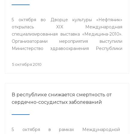
5 октября во Дворце культуры «Нефтяник»
открылась XIX Международная
специализированная выставка «Медицина-2010».
Организаторами мероприятия выступили
Министерство здравоохранения Республики
Башкортостан, Выставочный центр «БашЭКСПО»,
ГУП «Медтехника» РБ при содействии Торгово-
5 октября 2010
промышленной палаты республики.
В республике снижается смертность от
сердечно-сосудистых заболеваний
5 октября в рамках Международной