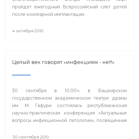
пройдет ежегодный Всероссийский слет детей
после кохлеарной имплантации.
4 октября 2010
Целый век говорят «инфекциям - нет!»
30 сентября в 10.00ч. в Башкирском
государственном академическом театре драмы
им. М. Гафури состоялась республиканская
научно-практическая конференция «Актуальные
вопросы инфекционной патологии», посвященная
100-летию инфекционной клинической больницы
№4 города Уфы.
30 сентября 2010