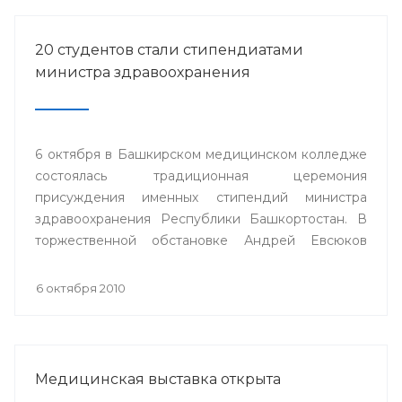
20 студентов стали стипендиатами
министра здравоохранения
6 октября в Башкирском медицинском колледже
состоялась традиционная церемония
присуждения именных стипендий министра
здравоохранения Республики Башкортостан. В
торжественной обстановке Андрей Евсюков
вручил 20 студентам из восьми медицинских
колледжей республики дипломы о присуждении
6 октября 2010
стипендии.
Медицинская выставка открыта