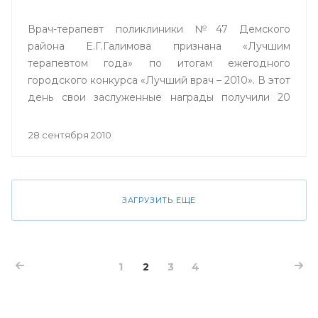
Врач-терапевт поликлиники №47 Демского
района Е.Г.Галимова признана «Лучшим
терапевтом года» по итогам ежегодного
городского конкурса «Лучший врач – 2010». В этот
день свои заслуженные награды получили 20
лучших врачей города Уфы, и по традиции
конкурса, проходящего в столице вот уже в
28 сентября 2010
девятый раз, один из них получил ключи от
двухкомнатной квартиры.
ЗАГРУЗИТЬ ЕЩЕ
1
2
3
4