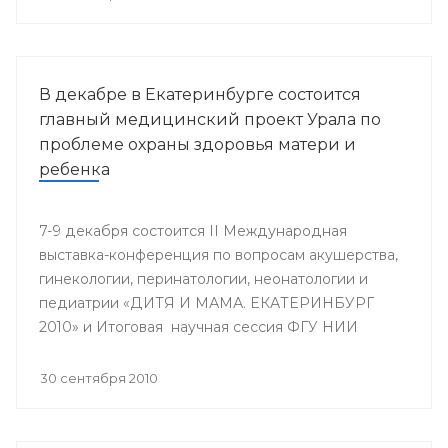
В декабре в Екатеринбурге состоится
главный медицинский проект Урала по
проблеме охраны здоровья матери и
ребенка
7-9 декабря состоится II Международная
выставка-конференция по вопросам акушерства,
гинекологии, перинатологии, неонатологии и
педиатрии «ДИТЯ И МАМА. ЕКАТЕРИНБУРГ
2010» и Итоговая научная сессия ФГУ НИИ
ОММ и кафедры акушерства и гинекологии ФУВ
УГМА, посвященная 25-летию кафедры.
30 сентября 2010