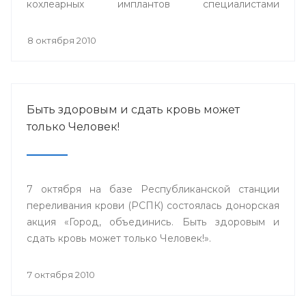
кохлеарных имплантов специалистами
сурдопедагогами, аудиологами из
Великобритании, Германии, специалистами ФГУ
8 октября 2010
НКЦ оториноларингологии г.Москвы и Адвенсет
Бионикс Европа.
Быть здоровым и сдать кровь может
только Человек!
7 октября на базе Республиканской станции
переливания крови (РСПК) состоялась донорская
акция «Город, объединись. Быть здоровым и
сдать кровь может только Человек!».
7 октября 2010