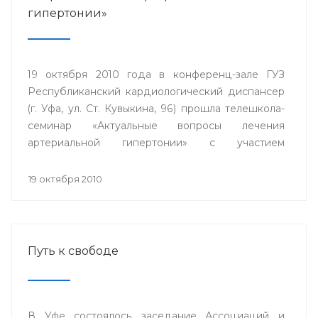
гипертонии»
19 октября 2010 года в конференц-зале ГУЗ
Республиканский кардиологический диспансер
(г. Уфа, ул. Ст. Кувыкина, 96) прошла телешкола-
семинар «Актуальные вопросы лечения
артериальной гипертонии» с участием
телемедицинских центров гг. Сибай.
Стерлитамак, Дюртюли.
19 октября 2010
Путь к свободе
В Уфе состоялось заседание Ассоциаций и