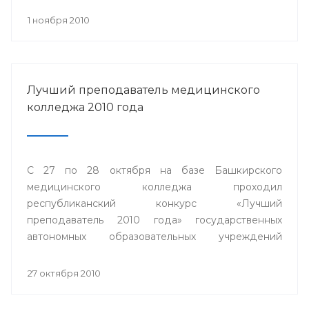
1 ноября 2010
Лучший преподаватель медицинского
колледжа 2010 года
С 27 по 28 октября на базе Башкирского
медицинского колледжа проходил
республиканский конкурс «Лучший
преподаватель 2010 года» государственных
автономных образовательных учреждений
среднего профессионального образования
Министерства здравоохранения Республики
27 октября 2010
Башкортостан.