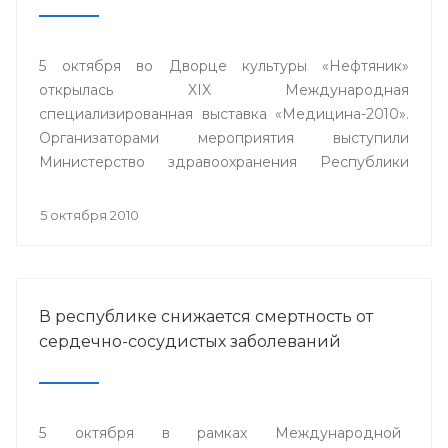
5 октября во Дворце культуры «Нефтяник»
открылась XIX Международная
специализированная выставка «Медицина-2010».
Организаторами мероприятия выступили
Министерство здравоохранения Республики
Башкортостан, Выставочный центр «БашЭКСПО»,
ГУП «Медтехника» РБ при содействии Торгово-
5 октября 2010
промышленной палаты республики.
В республике снижается смертность от
сердечно-сосудистых заболеваний
5 октября в рамках Международной