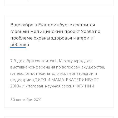
В декабре в Екатеринбурге состоится
главный медицинский проект Урала по
проблеме охраны здоровья матери и
ребенка
7-9 декабря состоится II Международная
выставка-конференция по вопросам акушерства,
гинекологии, перинатологии, неонатологии и
педиатрии «ДИТЯ И МАМА. ЕКАТЕРИНБУРГ
2010» и Итоговая научная сессия ФГУ НИИ
ОММ и кафедры акушерства и гинекологии ФУВ
УГМА, посвященная 25-летию кафедры.
30 сентября 2010