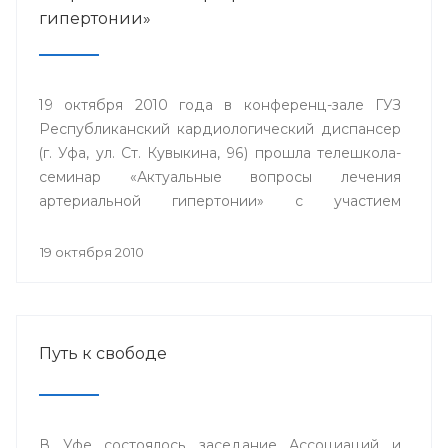
гипертонии»
19 октября 2010 года в конференц-зале ГУЗ
Республиканский кардиологический диспансер
(г. Уфа, ул. Ст. Кувыкина, 96) прошла телешкола-
семинар «Актуальные вопросы лечения
артериальной гипертонии» с участием
телемедицинских центров гг. Сибай.
Стерлитамак, Дюртюли.
19 октября 2010
Путь к свободе
В Уфе состоялось заседание Ассоциаций и