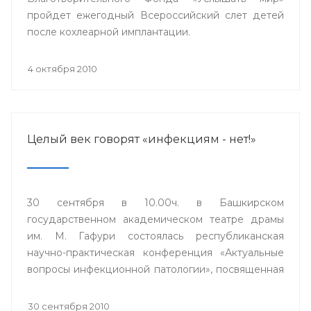
пройдет ежегодный Всероссийский слет детей
после кохлеарной имплантации.
4 октября 2010
Целый век говорят «инфекциям - нет!»
30 сентября в 10.00ч. в Башкирском
государственном академическом театре драмы
им. М. Гафури состоялась республиканская
научно-практическая конференция «Актуальные
вопросы инфекционной патологии», посвященная
100-летию инфекционной клинической больницы
№4 города Уфы.
30 сентября 2010