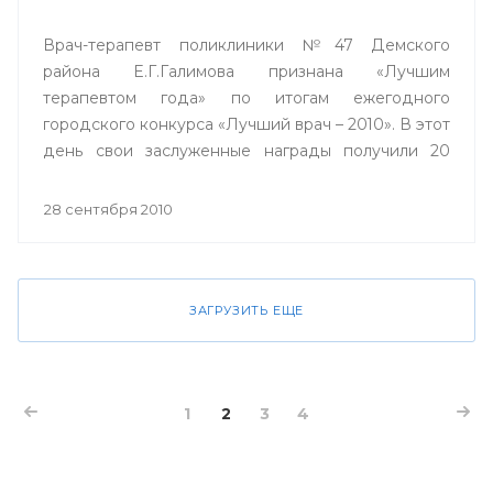
Врач-терапевт поликлиники №47 Демского
района Е.Г.Галимова признана «Лучшим
терапевтом года» по итогам ежегодного
городского конкурса «Лучший врач – 2010». В этот
день свои заслуженные награды получили 20
лучших врачей города Уфы, и по традиции
конкурса, проходящего в столице вот уже в
28 сентября 2010
девятый раз, один из них получил ключи от
двухкомнатной квартиры.
ЗАГРУЗИТЬ ЕЩЕ
1
2
3
4