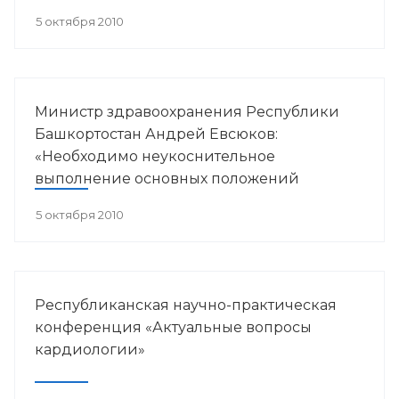
в пульмонологии».
5 октября 2010
Министр здравоохранения Республики
Башкортостан Андрей Евсюков:
«Необходимо неукоснительное
выполнение основных положений
антинаркотической Стратегии»
5 октября 2010
Республиканская научно-практическая
конференция «Актуальные вопросы
кардиологии»