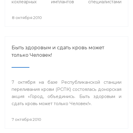
кохлеарных имплантов специалистами
сурдопедагогами, аудиологами из
Великобритании, Германии, специалистами ФГУ
8 октября 2010
НКЦ оториноларингологии г.Москвы и Адвенсет
Бионикс Европа.
Быть здоровым и сдать кровь может
только Человек!
7 октября на базе Республиканской станции
переливания крови (РСПК) состоялась донорская
акция «Город, объединись. Быть здоровым и
сдать кровь может только Человек!».
7 октября 2010