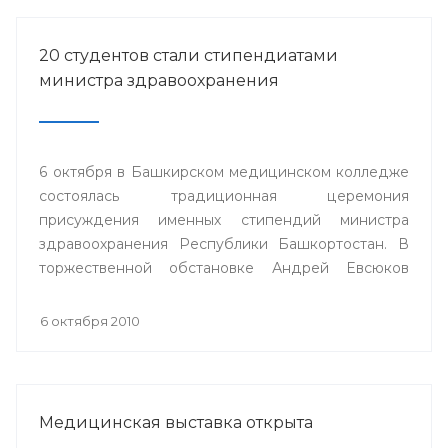
20 студентов стали стипендиатами
министра здравоохранения
6 октября в Башкирском медицинском колледже
состоялась традиционная церемония
присуждения именных стипендий министра
здравоохранения Республики Башкортостан. В
торжественной обстановке Андрей Евсюков
вручил 20 студентам из восьми медицинских
колледжей республики дипломы о присуждении
6 октября 2010
стипендии.
Медицинская выставка открыта