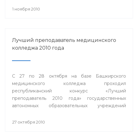
1 ноября 2010
Лучший преподаватель медицинского
колледжа 2010 года
С 27 по 28 октября на базе Башкирского
медицинского колледжа проходил
республиканский конкурс «Лучший
преподаватель 2010 года» государственных
автономных образовательных учреждений
среднего профессионального образования
Министерства здравоохранения Республики
27 октября 2010
Башкортостан.