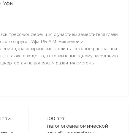
и Уфы
ялась пресс-конференция с участием заместителя главы
кого округа г.Уфа РБ А.М. Бакиевой и
ления здравоохранения столицы, которые рассказали
ы, а также о ходе подготовки к выездному заседанию
шкортостан по вопросам развития системы
рели
100 лет
патологоанатомической