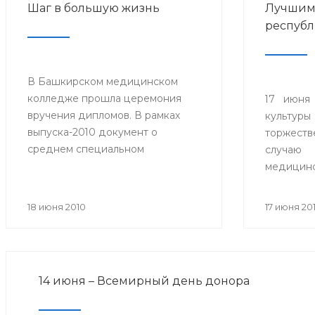
Шаг в большую жизнь
Лучшим
республ
В Башкирском медицинском
колледже прошла церемония
17 июня
вручения дипломов. В рамках
культуры
выпуска-2010 документ о
торжеств
среднем специальном
случаю
образовании получили 609
медицин
студентов по специальностям
праздник
«Сестринское дело»,
тысячи п
18 июня 2010
17 июня 20
«Акушерское дело», «Лечебное
гостем
дело», «Лабораторная
Прези
диагностика», «Медико-
Башкорто
профилактическое дело» и
14 июня – Всемирный день донора
впервые – по специальности
«Фармация».