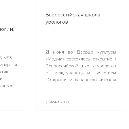
Всероссийская школа
урологов
логии.
ты
отиков
21 июня во Дворце культуры
альных
КБ №13"
«Медик» состоялось открытие I
линарная
Всероссийской школы урологов
ктика
с международным участием
и.
«Открытая и лапароскопическая
торные
онкоурология». В школе
принимают участие ведущие
урологи Российской Федерации.
21 июня 2010
ионных