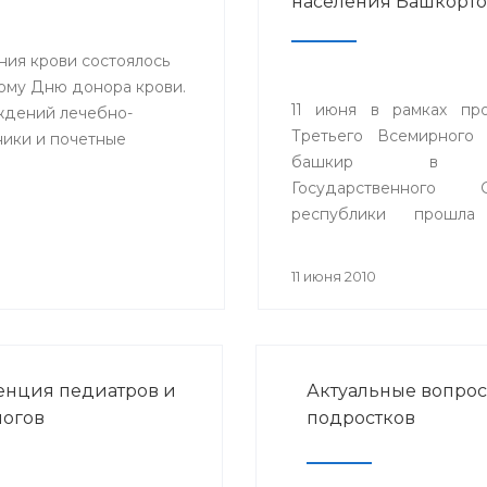
населения Башкорто
ния крови состоялось
ому Дню донора крови.
11 июня в рамках пр
ждений лечебно-
Третьего Всемирного 
ики и почетные
башкир в 
Государственного С
республики прошла
секции «Состояние з
населения Респ
11 июня 2010
Башкортостан».
нция педиатров и
Актуальные вопрос
огов
подростков