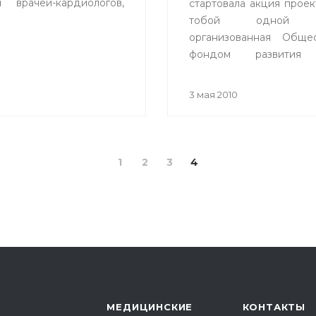
 врачей-кардиологов,
стартовала акция прое
тобой одной к
организованная Обще
фондом развития 
совместно с Упра
здравоохранения
3 мая 2010
администрации
Республиканской с
переливания крови.
1
2
3
4
МЕДИЦИНСКИЕ
КОНТАКТЫ