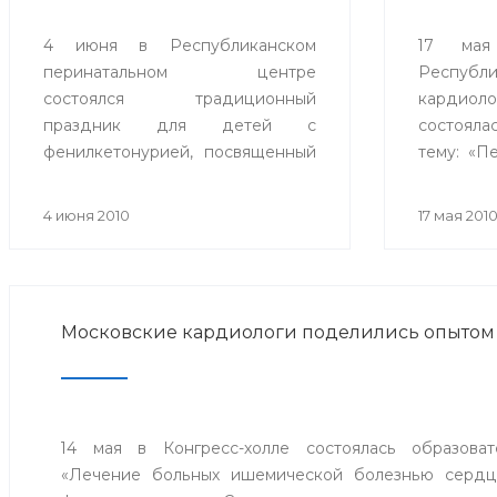
4 июня в Республиканском
17 мая
перинатальном центре
Республи
состоялся традиционный
кардиоло
праздник для детей с
состоял
фенилкетонурией, посвященный
тему: «П
Дню защиты детей. На праздник
повыше
были приглашены дети,
давления
4 июня 2010
17 мая 201
страдающие этим заболеванием
и их родители.
Московские кардиологи поделились опытом
14 мая в Конгресс-холле состоялась образоват
«Лечение больных ишемической болезнью сердца