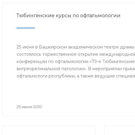
Тюбингенские курсы по офтальмологии
25 июня в Башкирском академическом театре драмы
состоялось торжественное открытие международной
конференции по офтальмологии «79-е Тюбингенские
витреоретинальной патологии». В мероприятии прини
офтальмологи республики, а также ведущие специал
Великобритании, Германии, Японии.
25 июня 2010