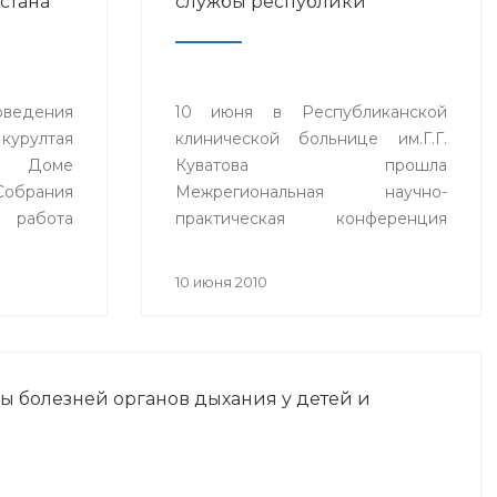
стана
службы республики
оведения
10 июня в Республиканской
курултая
клинической больнице им.Г.Г.
Доме
Куватова прошла
обрания
Межрегиональная научно-
 работа
практическая конференция
доровья
«Актуальные вопросы
ублики
патологической анатомии»,
10 июня 2010
посвященная 100-летию
основания
патологоанатомической службы
Республики Башкортостан.
ы болезней органов дыхания у детей и