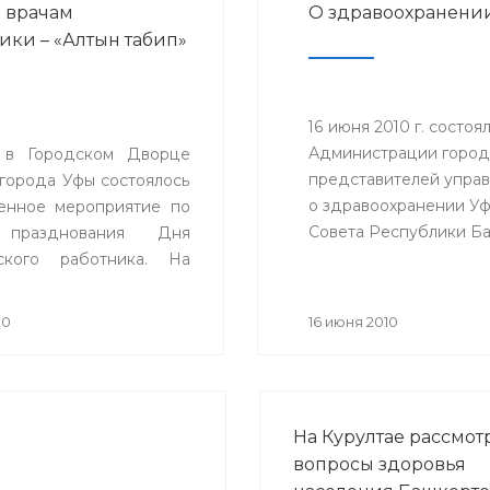
 врачам
О здравоохранени
ики – «Алтын табип»
16 июня 2010 г. состо
Администрации городс
 в Городском Дворце
представителей управ
 города Уфы состоялось
о здравоохранении Уф
енное мероприятие по
Cовета Республики Ба
 празднования Дня
здравоохранения.
ского работника. На
е присутствовали около
риглашенных. Почетным
10
16 июня 2010
 праздника стал
дент Республики
стан М.Г. Рахимов.
На Курултае рассмот
вопросы здоровья