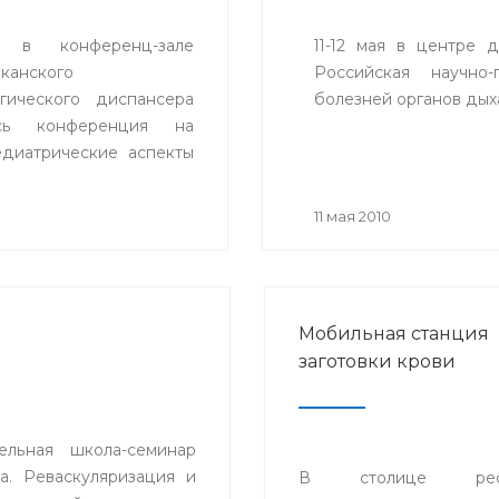
 в конференц-зале
11-12 мая в центре 
канского
Российская научно-
гического диспансера
болезней органов дых
ась конференция на
едиатрические аспекты
ния артериального
».
0
11 мая 2010
Мобильная станция
заготовки крови
ельная школа-семинар
. Реваскуляризация и
В столице респ