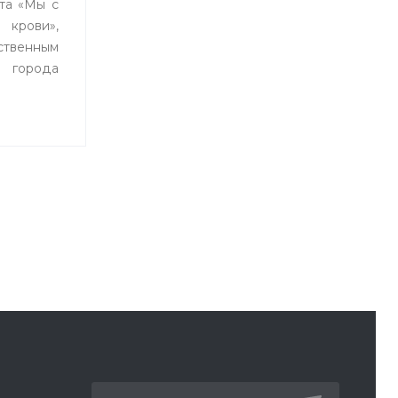
кта «Мы с
рови»,
ственным
города
влением
 Уфы и
танцией