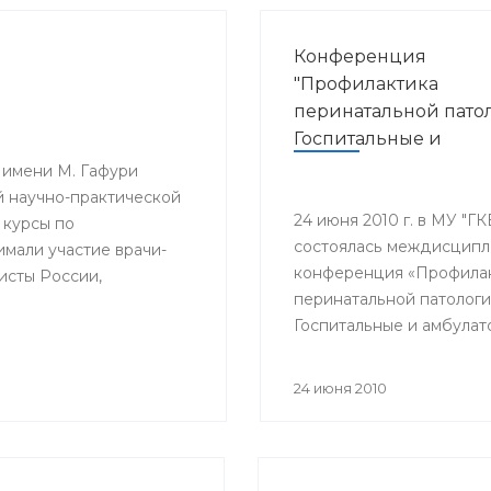
Конференция
"Профилактика
перинатальной пато
Госпитальные и
амбулаторные аспек
 имени М. Гафури
применения антиби
 научно-практической
в лечении урогенит
24 июня 2010 г. в МУ "Г
 курсы по
состоялась междисцип
инфекционных
мали участие врачи-
конференция «Профила
заболеваний"
исты России,
перинатальной патологи
Госпитальные и амбула
аспекты применения
антибиотиков в лечении
24 июня 2010
урогенитальных инфекц
заболеваний».