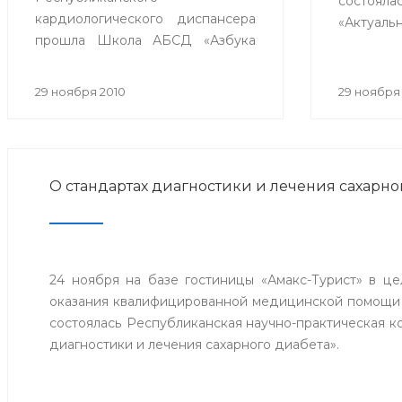
состояла
кардиологического диспансера
«Актуал
прошла Школа АБСД «Азбука
артериа
кардиолога в терапии пациента
участи
с ИБС» с участием
центров
29 ноября 2010
29 ноября
телемедицинских центров гг.
Сибая,
Стерлитамак, Сибай и Белорецк.
близл
республи
О стандартах диагностики и лечения сахарно
24 ноября на базе гостиницы «Амакс-Турист» в ц
оказания квалифицированной медицинской помощи
состоялась Республиканская научно-практическая 
диагностики и лечения сахарного диабета».