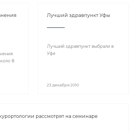
анения
Лучший здравпункт Уфы
Лучший здравпункт выбрали в
Уфе
анения
коло 8
23 декабря 2010
курортологии рассмотрят на семинаре