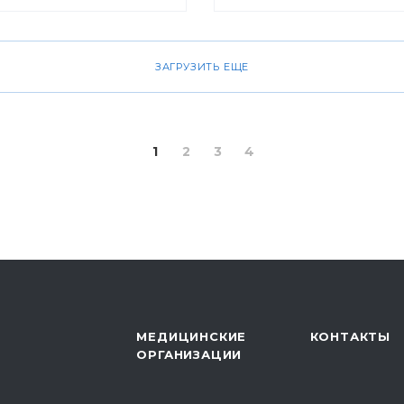
ноября 2010 г. пройд
«Проверь себя и будь 
профилактика рака м
ЗАГРУЗИТЬ ЕЩЕ
железы».
1
2
3
4
МЕДИЦИНСКИЕ
КОНТАКТЫ
ОРГАНИЗАЦИИ