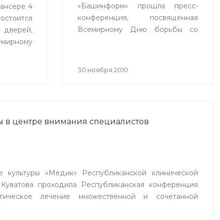
«Башинформ» прошла пресс-
ансере 4
конференция, посвященная
остоится
Всемирному Дню борьбы со
верей,
СПИДом.
мирному
30 ноября 2010
ы в центре внимания специалистов
е культуры «Медик» Республиканской клинической
 Куватова проходила Республиканская конференция
ргическое лечение множественной и сочетанной