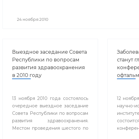
24 ноября 2010
Выездное заседание Совета
Заболев
Республики по вопросам
станут 
развития здравоохранения
конфер
в 2010 году
офтальм
13 ноября 2010 года состоялось
12 ноября
очередное выездное заседание
научно-и
Совета Республики по вопросам
институ
развития здравоохранения.
состоитс
Местом проведения шестого по
конферен
счету Совета стал городской
«Совре