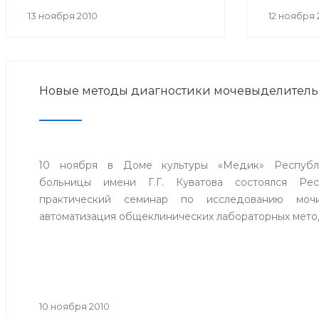
округ г.Уфа.
хиру
13 ноября 2010
12 ноября 
консер
заболе
междунар
Новые методы диагностики мочевыделитель
10 ноября в Доме культуры «Медик» Республи
больницы имени Г.Г. Куватова состоялся Рес
практический семинар по исследованию моч
автоматизация общеклинических лабораторных мето
10 ноября 2010