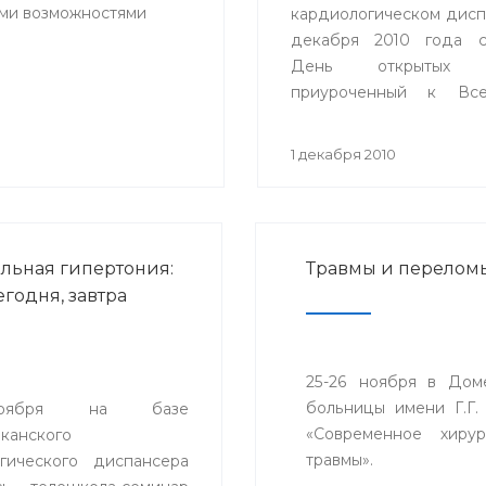
ыми возможностями
кардиологическом дисп
декабря 2010 года с
День открытых д
приуроченный к Все
Дню инвалидов.
1 декабря 2010
льная гипертония:
Травмы и перелом
егодня, завтра
25-26 ноября в Дом
больницы имени Г.Г.
оября на базе
«Современное хиру
канского
травмы».
гического диспансера