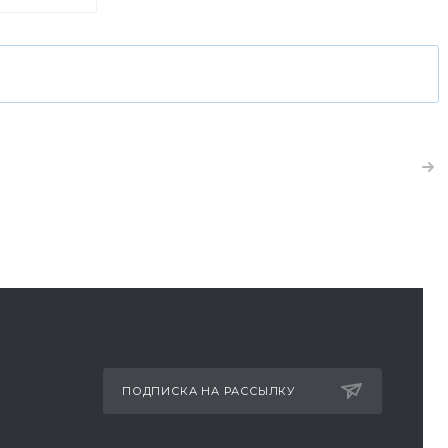
ет акция
здоровой:
олочной
ПОДПИСКА НА РАССЫЛКУ