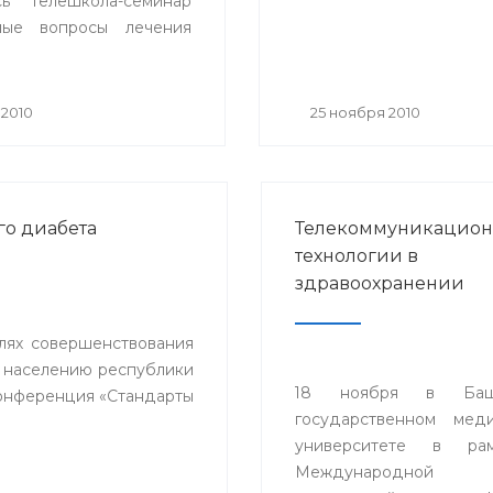
сь телешкола-семинар
ьные вопросы лечения
льной гипертонии» с
ем телемедицинских
 городов Белорецка,
 2010
25 ноября 2010
 Стерлитамака и
ежащих районов
ки.
го диабета
Телекоммуникацио
технологии в
здравоохранении
елях совершенствования
 населению республики
18 ноября в Башк
конференция «Стандарты
государственном мед
университете в ра
Международной н