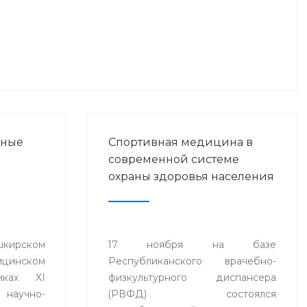
нные
Спортивная медицина в
современной системе
охраны здоровья населения
ирском
17 ноября на базе
ицинском
Республиканского врачебно-
мках XI
физкультурного диспансера
аучно-
(РВФД) состоялся