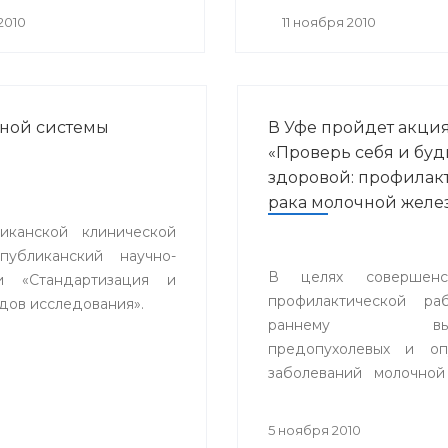
ргического и
2010
11 ноября 2010
вативного лечения
ваний роговицы» с
одным участием.
ной системы
В Уфе пройдет акци
«Проверь себя и буд
здоровой: профилак
рака молочной желе
канской клинической
публиканский научно-
В целях совершенст
и «Стандартизация и
профилактической ра
дов исследования».
раннему выяв
предопухолевых и оп
заболеваний молочной
включая ме
самообследова
5 ноября 2010
маммографии, в Уфе с