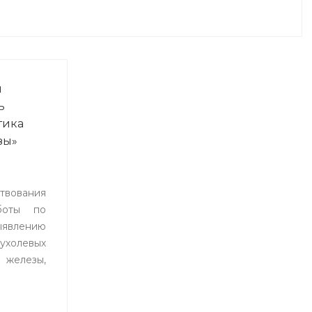
я
ь
тика
зы»
вования
боты по
лению
ухолевых
 железы,
тоды
ния и
 8 по 19