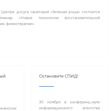
в Центре досуга санатория «Зеленая роща» состоится
еминар «Новые технологии восстановительной
ии, физиотерапии».
ный
Остановите СПИД!
30 ноября в конференц-зале
информационного агентства
нском