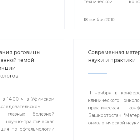
технической конф
«Проблемы техники и т
телекоммуникаций
18 ноября 2010
состоялось секц
заседание «Телемедици
ания роговицы
Современная матер
главной темой
науки и практики
енции
ологов
11 ноября в конфере
 в 14.00 ч. в Уфимском
клинического онкол
сследовательском
практическая кон
те глазных болезней
Башкортостан "Матери
я научно-практическая
онкологической науки 
ция по офтальмологии
менные технологии