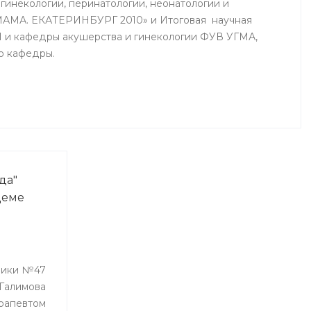
гинекологии, перинатологии, неонатологии и
АМА. ЕКАТЕРИНБУРГ 2010» и Итоговая научная
и кафедры акушерства и гинекологии ФУВ УГМА,
ю кафедры.
да"
Деме
ники №47
Галимова
рапевтом