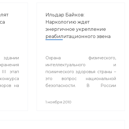
лят
Ильдар Байков:
са
Наркологию ждет
энергичное укрепление
реабилитационного звена
в здании
Охрана физического,
хранения
интеллектуального и
III этап
психического здоровья страны –
онкурса
это вопрос национальной
зоров на
безопасности. В России
 года» в
примерно 2,5 миллиона
остан в
наркоманов (по некоторым
1 ноября 2010
оценкам общее число
наркозависимых в нашей стране
приближается к 9 миллионам
человек).