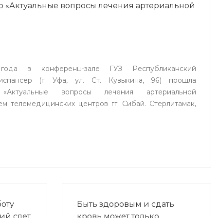
р «Актуальные вопросы лечения артериальной
года в конференц-зале ГУЗ Республиканский
испансер (г. Уфа, ул. Ст. Кувыкина, 96) прошла
р «Актуальные вопросы лечения артериальной
ем телемедицинских центров гг. Сибай. Стерлитамак,
боту
Быть здоровым и сдать
ий слет
кровь может только