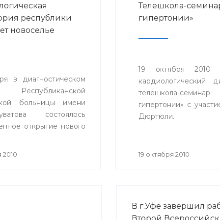
логическая
Телешкола-семина
ория республики
гипертонии»
ет новоселье
19 октября 2010 
ря в диагностическом
кардиологический д
е Республиканской
телешкола-семина
ской больницы имени
гипертонии» с участи
уватова состоялось
Дюртюли.
енное открытие нового
ия иммунологической
рии, соответствующего
 2010
19 октября 2010
ременным требованиям
там.
В г.Уфе завершил ра
Второй Всероссийск