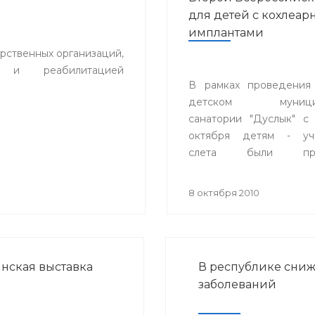
для детей с кохлеа
имплантами
рственных организаций,
и и реабилитацией
В рамках проведения
детском муницип
санатории "Дуслык" с
октября детям - уча
слета были про
индивидуальные за
настройки кохлеарных 
8 октября 2010
специалистами
сурдопедагогами, ауд
из Великобритании, Г
специалистами Ф
ская выставка
В республике сниж
оториноларингологии г
заболеваний
Адвенсет Бионикс Евро