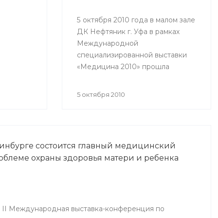
ых
5 октября 2010 года в малом зале
ДК Нефтяник г. Уфа в рамках
Международной
специализированной выставки
«Медицина 2010» прошла
Республиканская научно-
практическая конференция
5 октября 2010
«Актуальные вопросы
кардиологии».
ринбурге состоится главный медицинский
роблеме охраны здоровья матери и ребенка
я II Международная выставка-конференция по