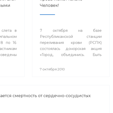
рными
Человек!
 слета в
7 октября на базе
альном
Республиканской станции
 8 по 16
переливания крови (РСПК)
стникам
состоялась донорская акция
ведены
«Город, объединись. Быть
нятия и
здоровым и сдать кровь может
имплантов
только Человек!».
7 октября 2010
иологами
ермании,
ГУ НКЦ
ается смертность от сердечно-сосудистых
.Москвы и
па.