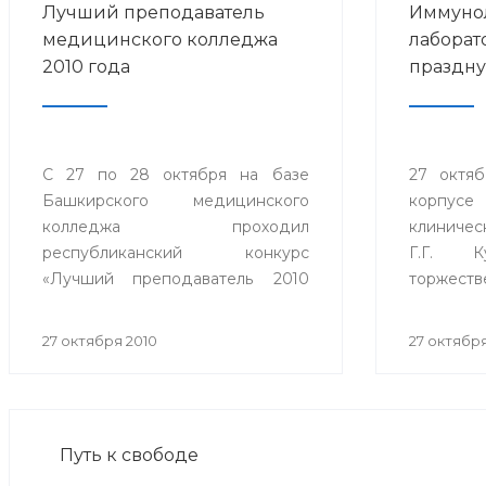
Лучший преподаватель
Иммуно
медицинского колледжа
лаборат
2010 года
праздну
С 27 по 28 октября на базе
27 октяб
Башкирского медицинского
корпус
колледжа проходил
клиниче
республиканский конкурс
Г.Г. К
«Лучший преподаватель 2010
торжеств
года» государственных
помещен
автономных образовательных
лаборато
27 октября 2010
27 октября
учреждений среднего
всем сов
профессионального образования
и стандар
Министерства здравоохранения
Республики Башкортостан.
Путь к свободе