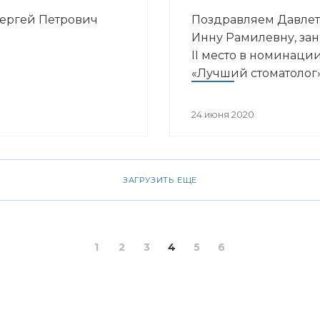
Сергей Петрович
Поздравляем Давлет
Инну Рамилевну, за
II место в номинаци
«Лучший стоматолог
24 июня 2020
ЗАГРУЗИТЬ ЕЩЕ
1
2
3
4
5
6