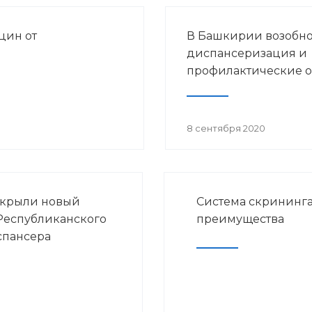
цин от
В Башкирии возобн
диспансеризация и
профилактические 
8 сентября 2020
ткрыли новый
Система скрининга
Республиканского
преимущества
спансера