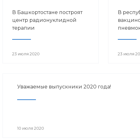
В Башкортостане построят
В респу
центр радионуклидной
вакцин
терапии
пневмо
23 июля 2020
23 июля 2
Уважаемые выпускники 2020 года!
10 июля 2020