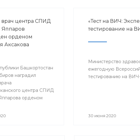
 врач центра СПИД
«Тест на ВИЧ: Эксп
 Яппаров
тестирование на В
ден орденом
я Аксакова
Министерство здраво
спублики Башкортостан
ежегодную Всероссий
биров наградил
тестированию на ВИЧ
врача
канского центра СПИД
Яппарова орденом
 Аксакова
020
30 июня 2020