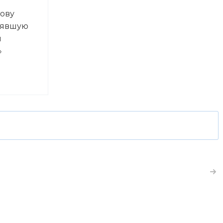
ову
нявшую
и
»