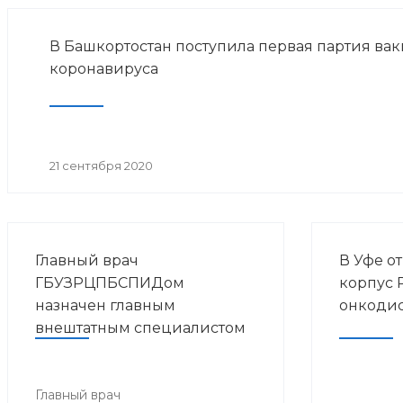
В Башкортостан поступила первая партия вак
коронавируса
21 сентября 2020
Главный врач
В Уфе о
ГБУЗРЦПБСПИДом
корпус 
назначен главным
онкоди
внештатным специалистом
по ВИЧ-инфекции в ПФО
Главный врач