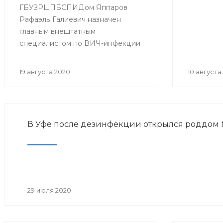
ГБУЗРЦПБСПИДом Яппаров
Рафаэль Галиевич назначен
главным внештатным
специалистом по ВИЧ-инфекции
в Приволжском федеральном
округе приказом министра
19 августа 2020
10 августа
Здравоохранения Российской
федерации Мурашко М.А.
В Уфе после дезинфекции открылся роддом
29 июля 2020