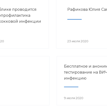
блике проводится
Рафикова Юлия Са
опрофилактика
кокковой инфекции
020
23 июля 2020
Бесплатное и анони
тестирование на ВИЧ
инфекцию
9 июля 2020