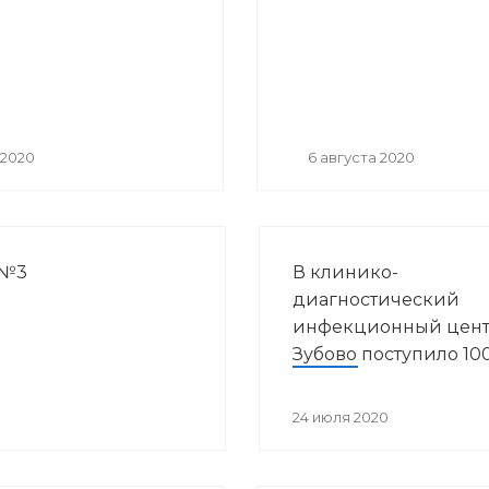
 2020
6 августа 2020
 №3
В клинико-
диагностический
инфекционный цент
Зубово поступило 10
аппаратов искусств
вентиляции легких
24 июля 2020