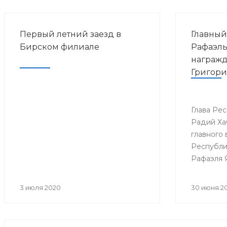
Первый летний заезд в
Главный
Бирском филиале
Рафаэль
награж
Григори
Глава Ре
Радий Ха
главного 
Республи
Рафаэля 
Григория
3 июля 2020
30 июня 2