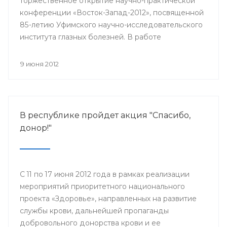
торжественное открытие научно-практической
конференции «Восток-Запад-2012», посвященной
85-летию Уфимского научно-исследовательского
института глазных болезней. В работе
конференции принимают участие более 500
ведущих офтальмологов России и мира.
9 июня 2012
В республике пройдет акция "Спасибо,
донор!"
С 11 по 17 июня 2012 года в рамках реализации
мероприятий приоритетного национального
проекта «Здоровье», направленных на развитие
службы крови, дальнейшей пропаганды
добровольного донорства крови и ее