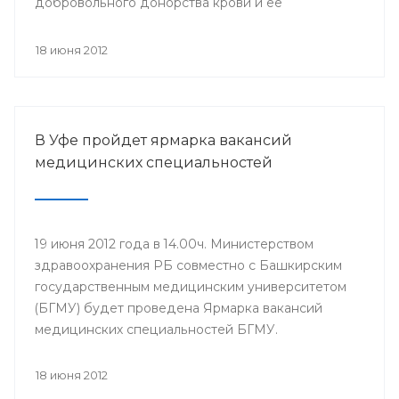
добровольного донорства крови и ее
компонентов, прошла Всероссийская
информационная акция «Спасибо, донор!»,
18 июня 2012
приуроченная к Всемирному дню донора крови.
В Уфе пройдет ярмарка вакансий
медицинских специальностей
19 июня 2012 года в 14.00ч. Министерством
здравоохранения РБ совместно с Башкирским
государственным медицинским университетом
(БГМУ) будет проведена Ярмарка вакансий
медицинских специальностей БГМУ.
Мероприятие проводится в целях обеспечения
лечебно-профилактических учреждений (ЛПУ)
18 июня 2012
республики молодыми специалистами. Для