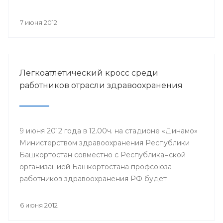
компонентов, проводится Всероссийская
информационная акция «Спасибо, донор!»,
7 июня 2012
приуроченная к Всемирному дню донора крови.
Легкоатлетический кросс среди
работников отрасли здравоохранения
9 июня 2012 года в 12.00ч. на стадионе «Динамо»
Министерством здравоохранения Республики
Башкортостан совместно с Республиканской
организацией Башкортостана профсоюза
работников здравоохранения РФ будет
проведен легкоатлетический кросс среди
работников отрасли здравоохранения,
6 июня 2012
посвященный Дню медицинского работника и