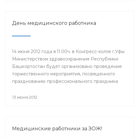
участия в нем приглашаются главные врачи ЛПУ,
врачи-интерны, клинические ординаторы,
выпускники 2012 года.
День медицинского работника
14 июня 2012 года в 11.00ч. в Конгресс-холле г.Уфы
Министерством здравоохранения Республики
Башкортостан будет организовано проведение
торжественного мероприятия, посвященного
празднованию профессионального праздника
Дня медицинского работника (17 июня). Для
участия в мероприятии приглашены
13 июня 2012
руководители учреждений здравоохранения,
Управления здравоохранения Администрации
ГО г.Уфа, образовательных учреждений и
государственных унитарных предприятий,
Медицинские работники за ЗОЖ!
ветераны системы здравоохранения.