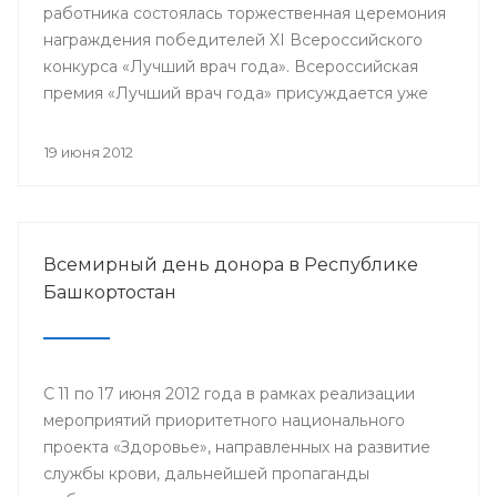
работника состоялась торжественная церемония
награждения победителей XI Всероссийского
конкурса «Лучший врач года». Всероссийская
премия «Лучший врач года» присуждается уже
одиннадцатый год. В 33-х номинациях за звание
лучшего боролись специалисты со всей страны.
19 июня 2012
Всероссийской премии в разных номинациях
удостоились и медицинские работники
Республики Башкортостан.
Всемирный день донора в Республике
Башкортостан
С 11 по 17 июня 2012 года в рамках реализации
мероприятий приоритетного национального
проекта «Здоровье», направленных на развитие
службы крови, дальнейшей пропаганды