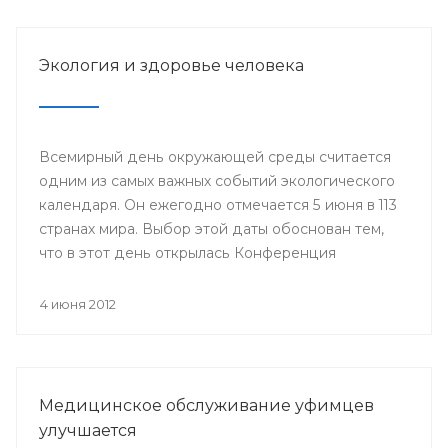
Году благополучного детства и укрепления
семейных ценностей.
Экология и здоровье человека
Всемирный день окружающей среды считается
одним из самых важных событий экологического
календаря. Он ежегодно отмечается 5 июня в 113
странах мира. Выбор этой даты обоснован тем,
что в этот день открылась Конференция
Организации Объединенных Наций по
проблемам окружающей человека среды
4 июня 2012
(Стокгольм, 1972 год), за которой последовало
создание Программы Организации
Объединенных Наций по окружающей среде
(ЮНЕП).
Медицинское обслуживание уфимцев
улучшается