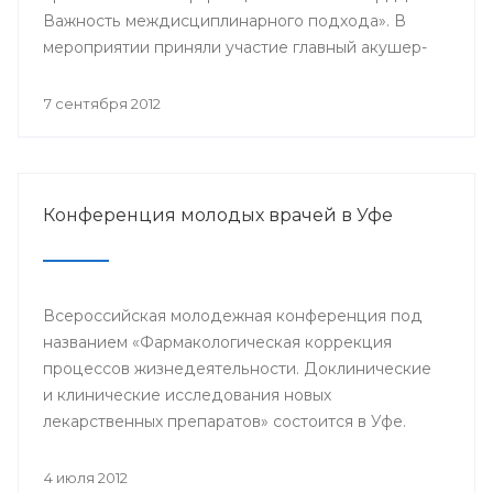
Важность междисциплинарного подхода». В
мероприятии приняли участие главный акушер-
гинеколог Минздрава РБ Азамат Файзуллин,
заместитель начальника Управления
7 сентября 2012
здравоохранения по детству и
родовспоможению Администрации ГО г.Уфа
Эльвина Хусаинова, д.м.н., профессор,
заведующий кафедрой акушерства и
Конференция молодых врачей в Уфе
гинекологии БГМУ Василий Кулавский,
профессора ведущих клиник Москвы: Рафаэль
Оганов, Виктория Мычка, Вера Балан, акушеры-
гинекологи, детские гинекологи, кардиологи,
Всероссийская молодежная конференция под
эндокринологи, врачи общей практики,
названием «Фармакологическая коррекция
терапевты, сотрудники профильных кафедр
процессов жизнедеятельности. Доклинические
БГМУ.
и клинические исследования новых
лекарственных препаратов» состоится в Уфе.
4 июля 2012