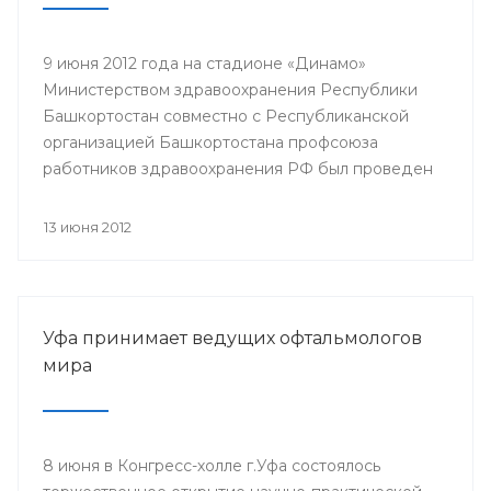
9 июня 2012 года на стадионе «Динамо»
Министерством здравоохранения Республики
Башкортостан совместно с Республиканской
организацией Башкортостана профсоюза
работников здравоохранения РФ был проведен
легкоатлетический кросс среди работников
отрасли здравоохранения, посвященный Дню
13 июня 2012
медицинского работника и Году благополучного
детства и укрепления семейных ценностей.
Мероприятие организовано для привлечения к
систематическим занятиям физической культурой
Уфа принимает ведущих офтальмологов
и спортом, укрепления здоровья работников
мира
сферы здравоохранения.
8 июня в Конгресс-холле г.Уфа состоялось