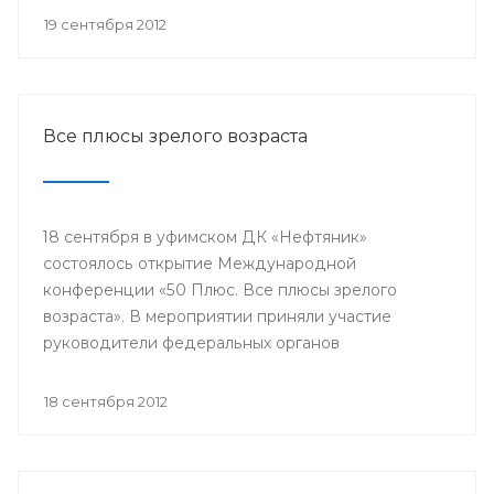
репродуктивного здоровья женщин и питание
19 сентября 2012
недоношенных детей».
Все плюсы зрелого возраста
18 сентября в уфимском ДК «Нефтяник»
состоялось открытие Международной
конференции «50 Плюс. Все плюсы зрелого
возраста». В мероприятии приняли участие
руководители федеральных органов
исполнительной власти, органов местного
самоуправления, представители международных
18 сентября 2012
и общероссийских общественных организаций,
гости из Канады, Швейцарии, Греции, Эквадора,
Ирана и других стран.