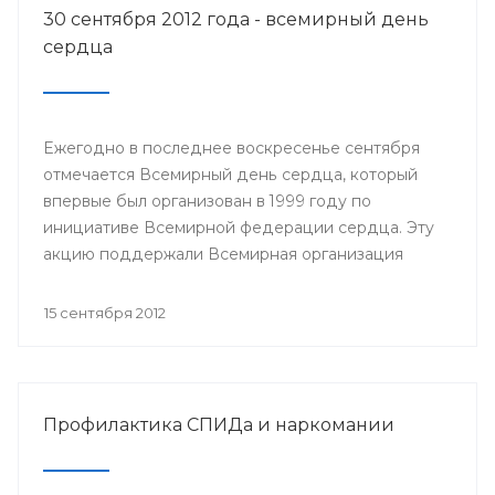
30 сентября 2012 года - всемирный день
сердца
Ежегодно в последнее воскресенье сентября
отмечается Всемирный день сердца, который
впервые был организован в 1999 году по
инициативе Всемирной федерации сердца. Эту
акцию поддержали Всемирная организация
здравоохранения, ЮНЕСКО и другие значимые
организации.
15 сентября 2012
Профилактика СПИДа и наркомании