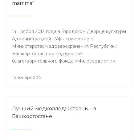
mamma"
14 ноября 2012 года в Городском Дворце культуры
Администрацией г.Уфы совместно с
Министерством здравоохранения Республики
Башкортостан при поддержке
благотворительного фонда «Милосердие» им.
И.Харисовой была проведена акция «Пусть
всегда будет mamma». Основная цель акции,
15 ноября 2012
проводимой в рамках всемирного месяца борьбы
против рака молочной железы, - привлечь
пристальное внимание к своему здоровью, как со
стороны самой женщины, так и со стороны
Лучший медколледж страны - в
государства.
Башкортостане