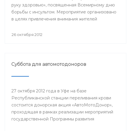
руку здоровью», посвященная Всемирному дню
борьбы с инсультом. Мероприятие организовано
в целях привлечения внимания жителей
республики к проблемам профилактики и лечения
цереброваскулярных заболеваний и инсульта,
26 октября 2012
формирования здорового образа жизни.
Суббота для автомотодоноров
27 октября 2012 года в Уфе на базе
Республиканской станции переливания крови
состоится донорская акция «АвтоМотоДонор»,
проходящая в рамках реализации мероприятий
государственной Программы развития
добровольного донорства крови и её