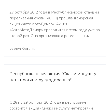
27 октября 2012 года в Республиканской станции
переливания крови (РСПК) прошла донорская
акция «АвтоМотоДонор». Акция
«АвтоМотоДонор» проводится в этом году уже во
второй раз. Она организована региональным
представительством общественной организации
«Федерация автовладельцев России» совместно
27 октября 2012
с коллективом РСПК в рамках реализации
мероприятий государственной Программы
развития массового добровольного донорства
крови и ее компонентов в России, реализуемой
Республиканская акция "Скажи инсульту
Министерством здравоохранения Российской
нет - протяни руку здоровью!"
Федерации и ФМБА России с 2008 года.
С 26 по 29 октября 2012 года в республике
состоится акция «Скажи инсульту нет-протяни