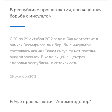
В республике прошла акция, посвященная
борьбе с инсультом
С 26 по 29 октября 2012 года в Башкортостане в
рамках Всемирного дня борьбы с инсультом
состоялась акция «Скажи инсульту нет-протяни
руку здоровью». В ходе акции в Центрах
здоровья республики, в аптеках сети
«Башфармация» всем желающим проведены:
измерение артериального давления, пульса,
29 октября 2012
другие исследования. В рамках мероприятия
интересующиеся узнали о причинах и симптомах
возникновения цереброваскулярных
заболеваний, о мерах первичной профилактики
В Уфе прошла акция "Автомотодонор"
инсульта.