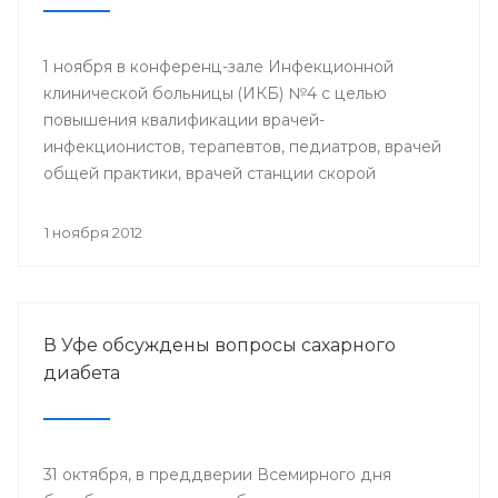
1 ноября в конференц-зале Инфекционной
клинической больницы (ИКБ) №4 с целью
повышения квалификации врачей-
инфекционистов, терапевтов, педиатров, врачей
общей практики, врачей станции скорой
медицинской помощи состоялся
республиканский семинар «Актуальные вопросы
1 ноября 2012
инфекционных болезней».
В Уфе обсуждены вопросы сахарного
диабета
31 октября, в преддверии Всемирного дня