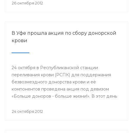
компонентов.
26 октября 2012
В Уфе прошла акция по сбору донорской
крови
24 октября в Республиканской станции
переливания крови (РСПК) для поддержания
безвозмездного донорства крови и её
компонентов проведена акция под девизом
«Больше доноров - больше жизни!». В этот день
донорами крови и её компонентов стали
работники Главного управления МЧС России по
24 октября 2012
Республике Башкортостан.