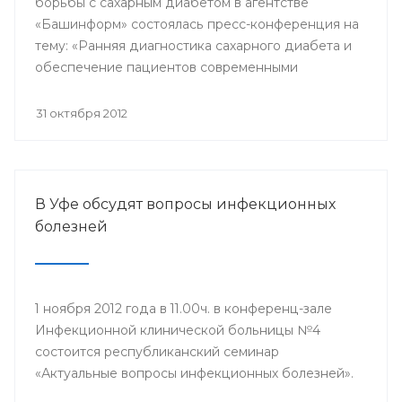
борьбы с сахарным диабетом в агентстве
«Башинформ» состоялась пресс-конференция на
тему: «Ранняя диагностика сахарного диабета и
обеспечение пациентов современными
лекарственными средствами в Республике
Башкортостан».
31 октября 2012
В Уфе обсудят вопросы инфекционных
болезней
1 ноября 2012 года в 11.00ч. в конференц-зале
Инфекционной клинической больницы №4
состоится республиканский семинар
«Актуальные вопросы инфекционных болезней».