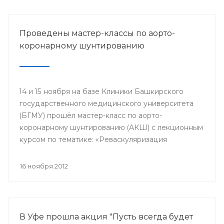
Проведены мастер-классы по аорто-
коронарному шунтированию
14 и 15 ноября на базе Клиники Башкирского
государственного медицинского университета
(БГМУ) прошёл мастер-класс по аорто-
коронарному шунтированию (АКШ) с лекционным
курсом по тематике: «Реваскуляризация
миокарда на фоне ишемической болезни
сердца». Обучающий мастер-класс был проведен
16 ноября 2012
для студентов 6 курса, интернов, клинических
ординаторов, курсантов института
последипломного образования БГМУ и
приурочен к 80-летнему юбилею университета.
В Уфе прошла акция "Пусть всегда будет