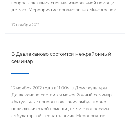
вопросы оказания специализированной помощи
детям». Мероприятие организовано Минздравом
РБ в целях дальнейшего улучшения оказания
медицинской помощи.
13 ноября 2012
В Давлеканово состоится межрайонный
семинар
15 ноября 2012 года в 11.00ч. в Доме культуры
Давлеканово состоится межрайонный семинар
«Актуальные вопросы оказания амбулаторно-
поликлинической помощи детям с вопросами
амбулаторной неонатологии». Мероприятие
организовано Минздравом РБ с целью
дальнейшего улучшения оказания медицинской