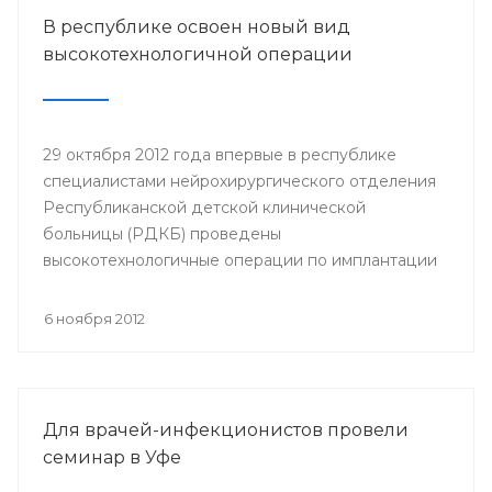
В республике освоен новый вид
высокотехнологичной операции
29 октября 2012 года впервые в республике
специалистами нейрохирургического отделения
Республиканской детской клинической
больницы (РДКБ) проведены
высокотехнологичные операции по имплантации
двум детям с детским церебральным параличом
(ДЦП) баклофеновых помп. В освоении новой
6 ноября 2012
методики для лечения спастичности
республиканским хирургам помогли врачи
Института нейрохирургии им.Бурденко из
Москвы.
Для врачей-инфекционистов провели
семинар в Уфе