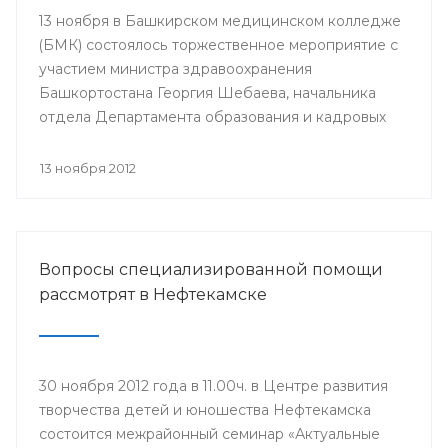
13 ноября в Башкирском медицинском колледже
(БМК) состоялось торжественное мероприятие с
участием министра здравоохранения
Башкортостана Георгия Шебаева, начальника
отдела Департамента образования и кадровых
ресурсов Министерства здравоохранения
Российской Федерации Ирины Купеевой,
13 ноября 2012
начальника организационного отдела, куратора
образовательных учреждений Минздрава РБ
Рамиля Зайнуллина, директора Центра
повышения квалификации-училища повышения
Вопросы специализированной помощи
квалификации медработников со средним
рассмотрят в Нефтекамске
медицинским и фармацевтическим
образованием Валерия Шакирова и других.
30 ноября 2012 года в 11.00ч. в Центре развития
творчества детей и юношества Нефтекамска
состоится межрайонный семинар «Актуальные