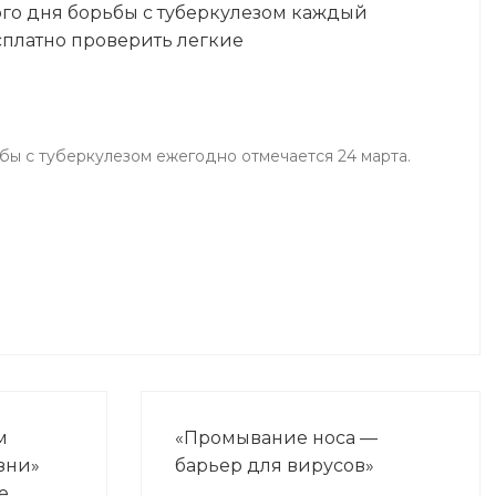
го дня борьбы с туберкулезом каждый
Цель конкурса — пропаганда
платно проверить легкие
здорового образа жизни и
установление трезвости на селе,
стимулирование и активизация
местных органов
ы с туберкулезом ежегодно отмечается 24 марта.
самоуправления.
м
«Промывание носа —
зни»
барьер для вирусов»
е