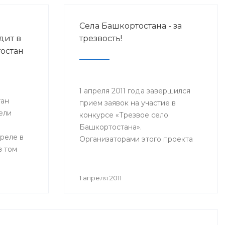
Села Башкортостана - за
дит в
трезвость!
остан
1 апреля 2011 года завершился
тан
прием заявок на участие в
ели
конкурсе «Трезвое село
Башкортостана».
реле в
Организаторами этого проекта
в том
выступают общественное
движение «Трезвый
Башкортостан», Министерство
1 апреля 2011
молодежной политики и спорта
РБ, Министерство
здравоохранения РБ, Исполком
Всемирного Курултая башкир.