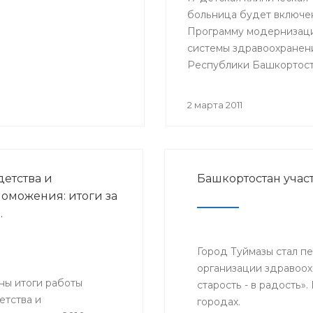
больница будет включе
Программу модернизац
системы здравоохранен
Республики Башкортост
марта больницу с рабоч
визитом посетили
2 марта 2011
представители городск
власти.
детства и
Башкортостан участ
оможения: итоги за
.
Город Туймазы стал п
организации здравоохра
ы итоги работы
старость - в радость»
етства и
городах.