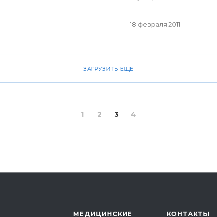
медицинских учрежден
Республики Башкортост
18 февраля 2011
ЗАГРУЗИТЬ ЕЩЕ
1
2
3
4
МЕДИЦИНСКИЕ
КОНТАКТЫ