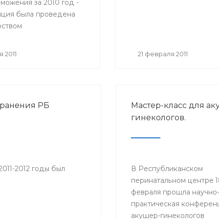
можения за 2010 год -
ция была проведена
ством
ранения Республики
стан 25 февраля 2011
 2011
21 февраля 2011
хранения РБ
Мастер-класс для ак
гинекологов.
011-2012 годы был
В Республиканском
перинатальном центре 1
февраля прошла научно
практическая конферен
акушер-гинекологов