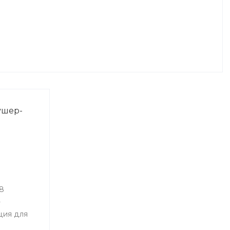
ушер-
8
-
ция для