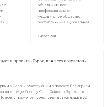
на в
объединить все
ии
профессиональное
ия
медицинское общество
ан, 2
республики — Национальная
им
медицинская палата (НМП),
начала свою работу в
1 марта 2011
ой
Башкортостане.
вует в проекте «Город для всех возрастов».
ервым в России, участвующим в проекте Всемирной
нения «Age-Friendly Cities Guide» - «Город, где
. По всему миру этот проект реализуется лишь в 32