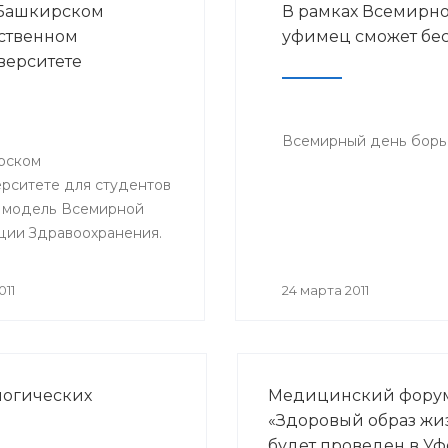
 Башкирском
В рамках Всемирно
ственном
уфимец сможет бес
ерситете
Всемирный день борьб
рском
рситете для студентов
 модель Всемирной
ции Здравоохранения.
011
24 марта 2011
логических
Медицинский фору
«Здоровый образ жи
будет проведен в Уф