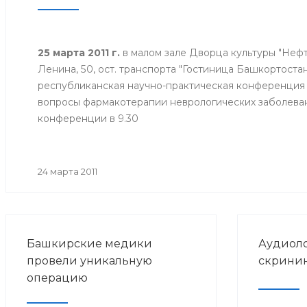
России.
25 марта 2011 г.
в малом зале Дворца культуры "Нефтян
Ленина, 50, ост. транспорта "Гостиница Башкортостан
республиканская научно-практическая конференция 
вопросы фармакотерапии неврологических заболеван
конференции в 9.30
24 марта 2011
Башкирские медики
Аудиол
провели уникальную
скринин
операцию