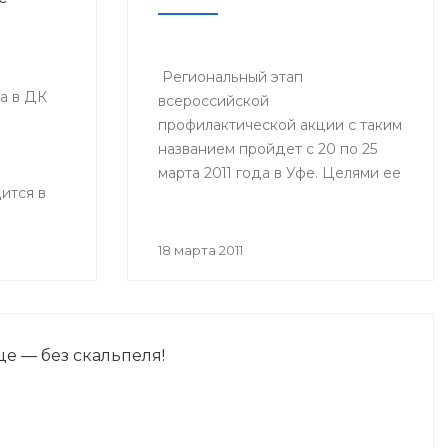
Региональный этап
да в ДК
всероссийской
профилактической акции с таким
названием пройдет с 20 по 25
марта 2011 года в Уфе. Целями ее
ится в
являются снижение
6-й раз.
заболеваемости вирусными
инфекциями, профилактика и
18 марта 2011
общее улучшение здоровья
населения России.
е — без скальпеля!