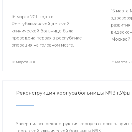
15 марта
16 марта 2011 года в
здравоох
Республиканской детской
развития
клинической больнице была
видеоко
проведена первая в республике
Москвой 
операция на головном мозге.
обсуждал
Нейрохирургами больницы был
слуха у д
прооперирован
аудиолог
16 марта 2011
15 марта 20
тринадцатилетний ребенок, с
прошедши
рождения страдающий
эпилепсией.
Реконструкция корпуса больницы №13 г.Уфы 
Завершилась реконструкция корпуса оториноларинг
Городской клинической больницы №13.