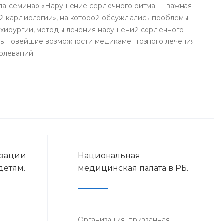
ла-семинар «Нарушение сердечного ритма — важная
й кардиологии», на которой обсуждались проблемы
хирургии, методы лечения нарушений сердечного
сь новейшие возможности медикаментозного лечения
олеваний.
изации
Национальная
детям.
медицинская палата в РБ.
Организация, призванная