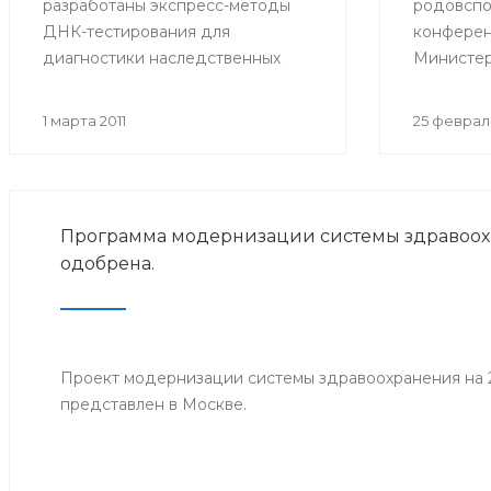
разработаны экспресс-методы
родовспо
ДНК-тестирования для
конферен
диагностики наследственных
Министер
нарушений органов слуха — это
здравоох
поможет предотвратить
Башкорто
1 марта 2011
25 февраля
возможность рождения
года.
младенцев с такими пороками.
Программа модернизации системы здравоо
одобрена.
Проект модернизации системы здравоохранения на 2
представлен в Москве.