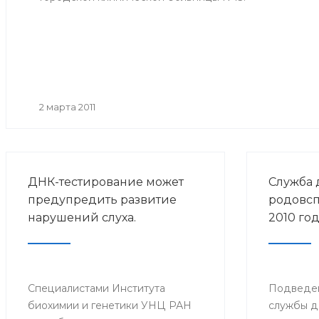
2 марта 2011
ДНК-тестирование может
Служба 
предупредить развитие
родовсп
нарушений слуха.
2010 год
Специалистами Института
Подведен
биохимии и генетики УНЦ РАН
службы д