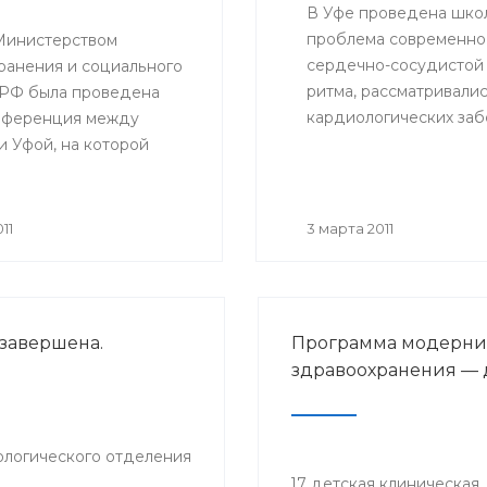
В Уфе проведена шко
проблема современно
 Министерством
сердечно-сосудистой 
ранения и социального
ритма, рассматривали
 РФ была проведена
кардиологических заб
нференция между
и Уфой, на которой
ись вопросы патологий
етей и итоги
ического скрининга за
11
3 марта 2011
й год.
завершена.
Программа модерн
здравоохранения — 
ологического отделения
17 детская клиническая