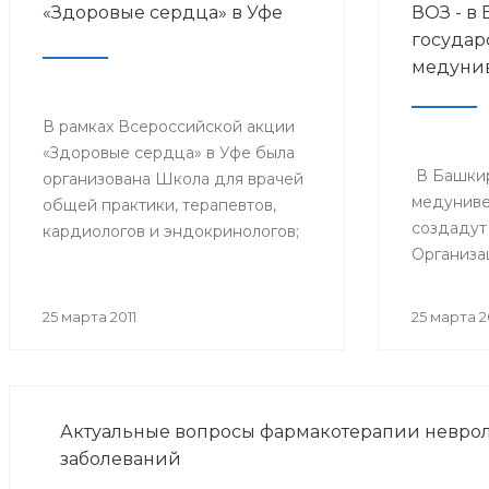
«Здоровые сердца» в Уфе
ВОЗ - в
государ
медунив
В рамках Всероссийской акции
«Здоровые сердца» в Уфе была
В Башки
организована Школа для врачей
медуниве
общей практики, терапевтов,
создадут
кардиологов и эндокринологов;
Организа
специалисты смогли прослушать
лекции о новейших методах
профилактики сердечно-
25 марта 2011
25 марта 2
сосудистых заболеваний,
обсудить важнейшие вопросы,
связанные с заболеваниями
сердца, а также
Актуальные вопросы фармакотерапии невро
проконсультироваться с
заболеваний
ведущими кардиологами