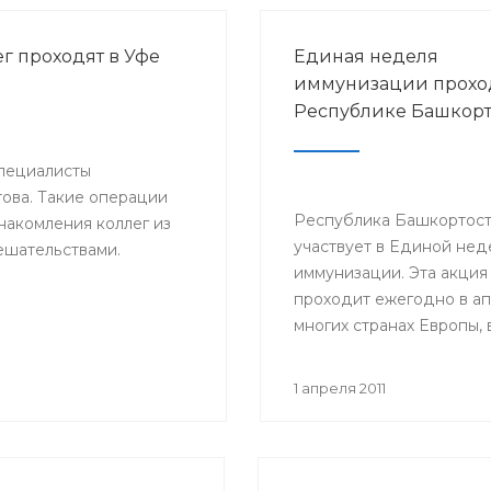
г проходят в Уфе
Единая неделя
иммунизации прохо
Республике Башкорт
пециалисты
това. Такие операции
Республика Башкортос
накомления коллег из
участвует в Единой нед
ешательствами.
иммунизации. Эта акция
проходит ежегодно в ап
многих странах Европы, 
числе и в России.
1 апреля 2011