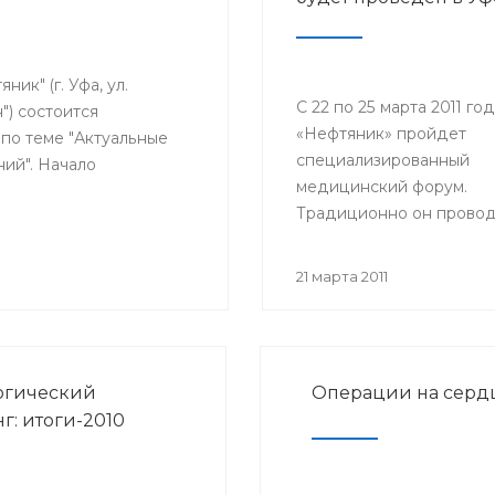
ик" (г. Уфа, ул.
С 22 по 25 марта 2011 го
") состоится
«Нефтяник» пройдет
по теме "Актуальные
специализированный
ий". Начало
медицинский форум.
Традиционно он провод
Уфе, в этом году уже в 1
21 марта 2011
огический
Операции на сердц
г: итоги-2010