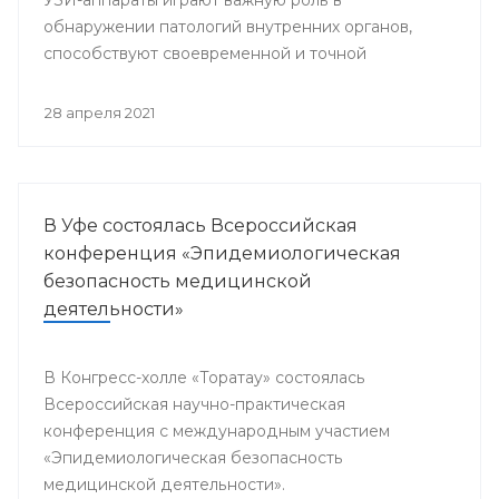
обнаружении патологий внутренних органов,
способствуют своевременной и точной
постановке диагноза, что является залогом
успешного и эффективного лечения.
28 апреля 2021
В Уфе состоялась Всероссийская
конференция «Эпидемиологическая
безопасность медицинской
деятельности»
В Конгресс-холле «Торатау» состоялась
Всероссийская научно-практическая
конференция с международным участием
«Эпидемиологическая безопасность
медицинской деятельности».