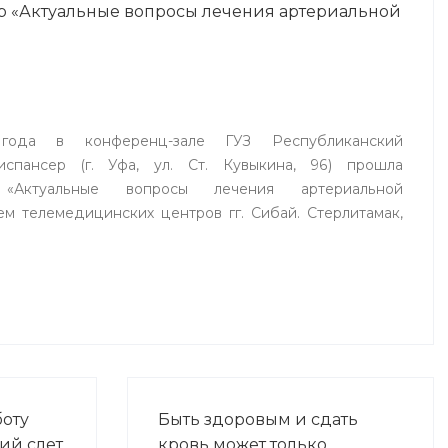
р «Актуальные вопросы лечения артериальной
года в конференц-зале ГУЗ Республиканский
испансер (г. Уфа, ул. Ст. Кувыкина, 96) прошла
р «Актуальные вопросы лечения артериальной
ем телемедицинских центров гг. Сибай. Стерлитамак,
боту
Быть здоровым и сдать
ий слет
кровь может только