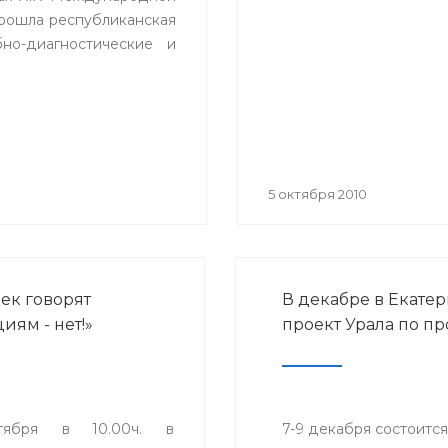
выполнение основн
прошла республиканская
положений
но-диагностические и
антинаркотической
Стратегии»
5 октября 2010
ек говорят
В декабре в Екате
иям - нет!»
проект Урала по п
тября в 10.00ч. в
7-9 декабря состоитс