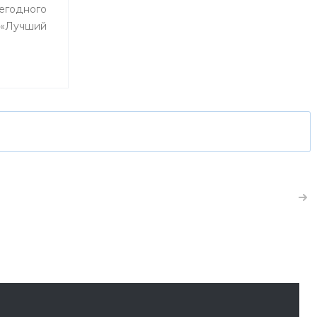
годного
 «Лучший
день свои
получили
да Уфы, и
курса,
 вот уже
 из них
комнатной