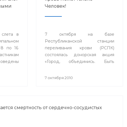
рными
Человек!
 слета в
7 октября на базе
альном
Республиканской станции
 8 по 16
переливания крови (РСПК)
стникам
состоялась донорская акция
ведены
«Город, объединись. Быть
нятия и
здоровым и сдать кровь может
имплантов
только Человек!».
7 октября 2010
иологами
ермании,
ГУ НКЦ
ается смертность от сердечно-сосудистых
.Москвы и
па.