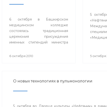
5 октябр
6 октября в Башкирском
«Нефтя
медицинском колледже
Междуна
состоялась традиционная
специал
церемония присуждения
«Медицин
именных стипендий министра
Организ
здравоохранения Республики
выступ
Башкортостан. В торжественной
здравоо
6 октября 2010
5 октября 
обстановке Андрей Евсюков
Башкорт
вручил 20 студентам из восьми
центр 
медицинских колледжей
«Медт
республики дипломы о
содей
О новых технологиях в пульмонологии
присуждении стипендии.
промы
республи
5 октября во Дворце культуры «Нефтяник» в рам