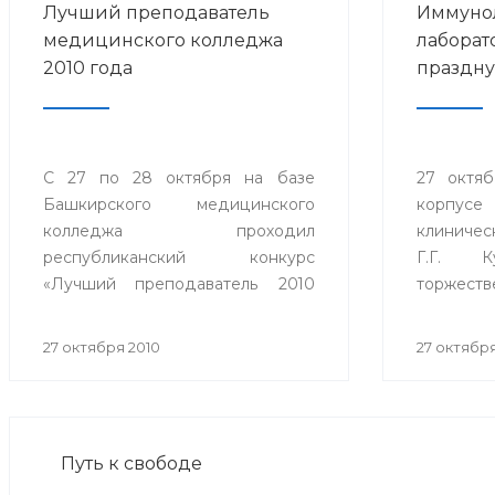
Лучший преподаватель
Иммуно
медицинского колледжа
лаборат
2010 года
праздну
С 27 по 28 октября на базе
27 октяб
Башкирского медицинского
корпус
колледжа проходил
клиниче
республиканский конкурс
Г.Г. К
«Лучший преподаватель 2010
торжеств
года» государственных
помещен
автономных образовательных
лаборато
27 октября 2010
27 октября
учреждений среднего
всем сов
профессионального образования
и стандар
Министерства здравоохранения
Республики Башкортостан.
Путь к свободе