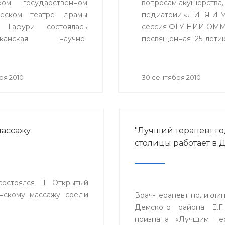
ком государственном
вопросам акушерства, 
ческом театре драмы
педиатрии «ДИТЯ И М
 Гафури состоялась
сессия ФГУ НИИ ОММ 
ликанская научно-
посвященная 25-лети
ческая конференция
альные вопросы
ионной патологии»,
ря 2010
30 сентября 2010
енная 100-летию
ионной клинической
 №4 города Уфы.
массажу
"Лучший терапевт го
столицы работает в 
остоялся II Открытый
нскому массажу среди
Врач-терапевт поликли
Демского района Е.Г.
признана «Лучшим те