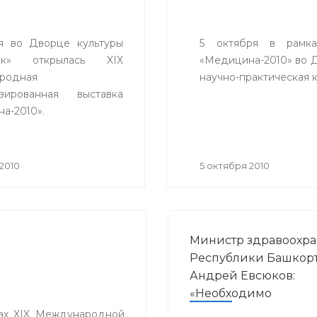
я во Дворце культуры
5 октября в рамка
ник» открылась XIX
«Медицина-2010» во 
родная
научно-практическая 
изированная выставка
а-2010».
аторами мероприятия
или Министерство
хранения Республики
2010
5 октября 2010
остан, Выставочный
«БашЭКСПО», ГУП
ехника» РБ при
ствии Торгово-
Министр здравоохр
шленной палаты
Республики Башкорт
ки.
Андрей Евсюков:
«Необходимо
неукоснительное
ках XIX Международной