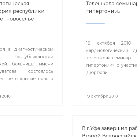
логическая
Телешкола-семина
ория республики
гипертонии»
ет новоселье
19 октября 2010 
ря в диагностическом
кардиологический д
е Республиканской
телешкола-семина
ской больницы имени
гипертонии» с участи
уватова состоялось
Дюртюли.
енное открытие нового
ия иммунологической
рии, соответствующего
 2010
19 октября 2010
ременным требованиям
там.
В г.Уфе завершил ра
Второй Всероссийск