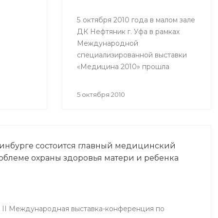
ых
5 октября 2010 года в малом зале
ДК Нефтяник г. Уфа в рамках
Международной
специализированной выставки
«Медицина 2010» прошла
Республиканская научно-
практическая конференция
5 октября 2010
«Актуальные вопросы
кардиологии».
ринбурге состоится главный медицинский
роблеме охраны здоровья матери и ребенка
я II Международная выставка-конференция по