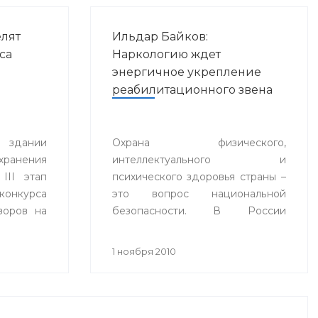
лят
Ильдар Байков:
са
Наркологию ждет
энергичное укрепление
реабилитационного звена
в здании
Охрана физического,
хранения
интеллектуального и
III этап
психического здоровья страны –
онкурса
это вопрос национальной
зоров на
безопасности. В России
 года» в
примерно 2,5 миллиона
остан в
наркоманов (по некоторым
1 ноября 2010
оценкам общее число
наркозависимых в нашей стране
приближается к 9 миллионам
человек).