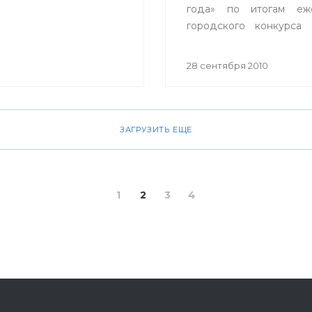
года» по итогам еже
городского конкурса
врач – 2010». В этот 
заслуженные награды 
28 сентября 2010
20 лучших врачей горо
по традиции кон
проходящего в столице
в девятый раз, один
ЗАГРУЗИТЬ ЕЩЕ
получил ключи от двух
квартиры.
1
2
3
4