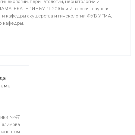
гинекологии, перинатологии, неонатологии и
АМА. ЕКАТЕРИНБУРГ 2010» и Итоговая научная
и кафедры акушерства и гинекологии ФУВ УГМА,
ю кафедры.
да"
Деме
ники №47
Галимова
рапевтом