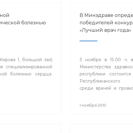
нной
В Минздраве опреде
ической болезнью
победителей конкур
«Лучший врач года»
Кирова 1, большой зал)
3 ноября в 15.00 ч. 
ие специализированной
Министерства здравоо
кой болезнью сердца.
республики состоится 
Республиканского к
среди врачей и прови
звание «Лучший врач
Республике Башкорт
1 ноября 2010
2010 году.