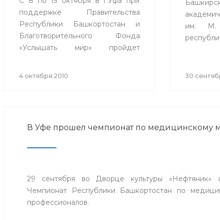
С 8 по 15 октября в г.Уфа при
Башкирс
поддержке Правительства
академи
Республики Башкортостан и
им. М.
Благотворительного Фонда
респуб
«Услышать мир» пройдет
практи
ежегодный Всероссийский слет
«Акту
детей после кохлеарной
инфекц
4 октября 2010
30 сентяб
имплантации.
посвящ
инфекц
больницы
В Уфе прошел чемпионат по медицинскому 
29 сентября во Дворце культуры «Нефтяник» с
Чемпионат Республики Башкортостан по медици
профессионалов.