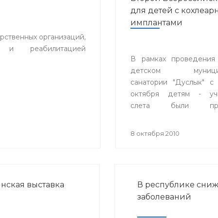
для детей с кохлеа
имплантами
рственных организаций,
и и реабилитацией
В рамках проведения
детском муницип
санатории "Дуслык" с
октября детям - уча
слета были про
индивидуальные за
настройки кохлеарных 
8 октября 2010
специалистами
сурдопедагогами, ауд
из Великобритании, Г
специалистами Ф
ская выставка
В республике сниж
оториноларингологии г
заболеваний
Адвенсет Бионикс Евро