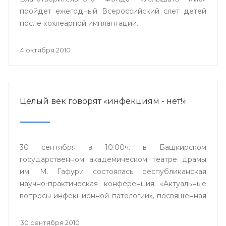
пройдет ежегодный Всероссийский слет детей
после кохлеарной имплантации.
4 октября 2010
Целый век говорят «инфекциям - нет!»
30 сентября в 10.00ч. в Башкирском
государственном академическом театре драмы
им. М. Гафури состоялась республиканская
научно-практическая конференция «Актуальные
вопросы инфекционной патологии», посвященная
100-летию инфекционной клинической больницы
№4 города Уфы.
30 сентября 2010