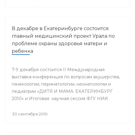
В декабре в Екатеринбурге состоится
главный медицинский проект Урала по
проблеме охраны здоровья матери и
ребенка
7-9 декабря состоится II Международная
выставка-конференция по вопросам акушерства,
гинекологии, перинатологии, неонатологии и
педиатрии «ДИТЯ И МАМА. ЕКАТЕРИНБУРГ
2010» и Итоговая научная сессия ФГУ НИИ
ОММ и кафедры акушерства и гинекологии ФУВ
УГМА, посвященная 25-летию кафедры.
30 сентября 2010