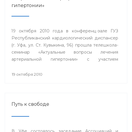
гипертонии»
19 октября 2010 года в конференц-зале ГУЗ
Республиканский кардиологический диспансер
(г. Уфа, ул. Ст. Кувыкина, 96) прошла телешкола-
семинар «Актуальные вопросы лечения
артериальной гипертонии» с участием
телемедицинских центров гг. Сибай.
Стерлитамак, Дюртюли.
19 октября 2010
Путь к свободе
В Уфе состоялось заседание Ассоциаций и