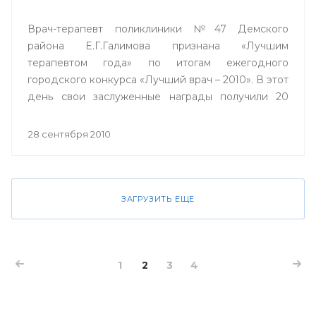
Врач-терапевт поликлиники №47 Демского
района Е.Г.Галимова признана «Лучшим
терапевтом года» по итогам ежегодного
городского конкурса «Лучший врач – 2010». В этот
день свои заслуженные награды получили 20
лучших врачей города Уфы, и по традиции
конкурса, проходящего в столице вот уже в
28 сентября 2010
девятый раз, один из них получил ключи от
двухкомнатной квартиры.
ЗАГРУЗИТЬ ЕЩЕ
1
2
3
4