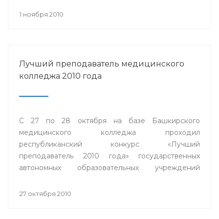
1 ноября 2010
Лучший преподаватель медицинского
колледжа 2010 года
С 27 по 28 октября на базе Башкирского
медицинского колледжа проходил
республиканский конкурс «Лучший
преподаватель 2010 года» государственных
автономных образовательных учреждений
среднего профессионального образования
Министерства здравоохранения Республики
27 октября 2010
Башкортостан.