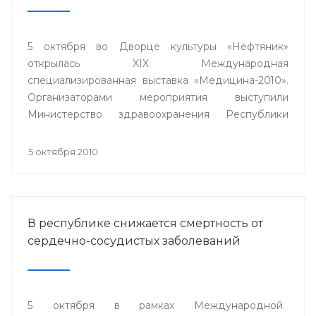
5 октября во Дворце культуры «Нефтяник»
открылась XIX Международная
специализированная выставка «Медицина-2010».
Организаторами мероприятия выступили
Министерство здравоохранения Республики
Башкортостан, Выставочный центр «БашЭКСПО»,
ГУП «Медтехника» РБ при содействии Торгово-
5 октября 2010
промышленной палаты республики.
В республике снижается смертность от
сердечно-сосудистых заболеваний
5 октября в рамках Международной