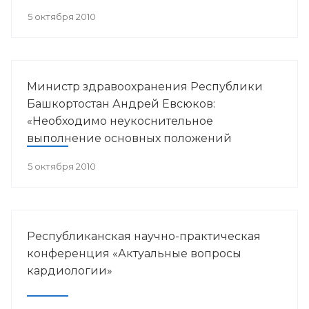
в пульмонологии».
5 октября 2010
Министр здравоохранения Республики
Башкортостан Андрей Евсюков:
«Необходимо неукоснительное
выполнение основных положений
антинаркотической Стратегии»
5 октября 2010
Республиканская научно-практическая
конференция «Актуальные вопросы
кардиологии»