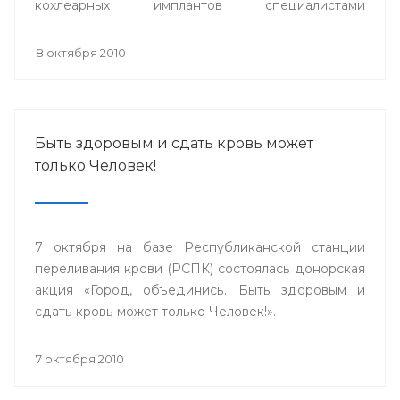
кохлеарных имплантов специалистами
сурдопедагогами, аудиологами из
Великобритании, Германии, специалистами ФГУ
8 октября 2010
НКЦ оториноларингологии г.Москвы и Адвенсет
Бионикс Европа.
Быть здоровым и сдать кровь может
только Человек!
7 октября на базе Республиканской станции
переливания крови (РСПК) состоялась донорская
акция «Город, объединись. Быть здоровым и
сдать кровь может только Человек!».
7 октября 2010