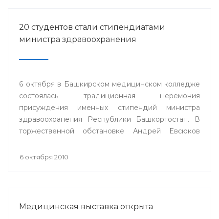
20 студентов стали стипендиатами
министра здравоохранения
6 октября в Башкирском медицинском колледже
состоялась традиционная церемония
присуждения именных стипендий министра
здравоохранения Республики Башкортостан. В
торжественной обстановке Андрей Евсюков
вручил 20 студентам из восьми медицинских
колледжей республики дипломы о присуждении
6 октября 2010
стипендии.
Медицинская выставка открыта