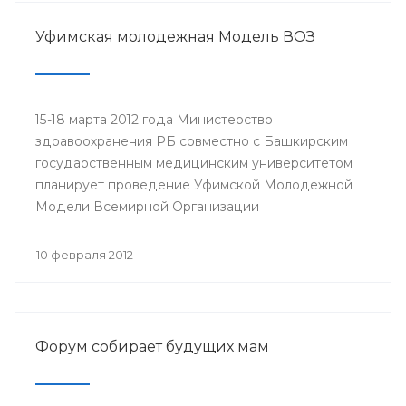
Министерство здравоохранения Республики
Башкортостан, Республиканская организация
Уфимская молодежная Модель ВОЗ
Башкортостана профсоюза работников
здравоохранения Российской Федерации,
Башкирский государственный медицинский
университет.
15-18 марта 2012 года Министерство
здравоохранения РБ совместно с Башкирским
государственным медицинским университетом
планирует проведение Уфимской Молодежной
Модели Всемирной Организации
Здравоохранения (ВОЗ).
10 февраля 2012
Форум собирает будущих мам