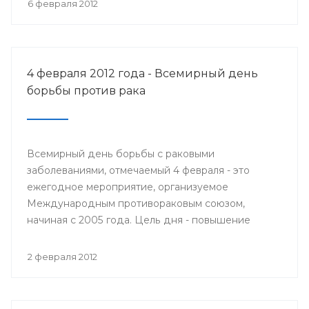
6 февраля 2012
4 февраля 2012 года - Всемирный день
борьбы против рака
Всемирный день борьбы с раковыми
заболеваниями, отмечаемый 4 февраля - это
ежегодное мероприятие, организуемое
Международным противораковым союзом,
начиная с 2005 года. Цель дня - повышение
осведомлённости общественности об
онкологических заболеваниях, их
2 февраля 2012
предупреждению, выявлению, лечению и призыв
к политикам относиться к раку, как политическому
приоритету.