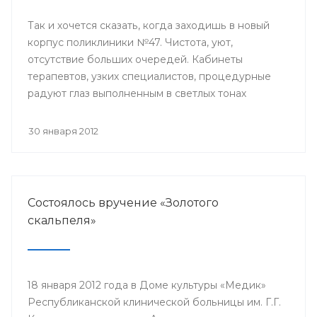
Так и хочется сказать, когда заходишь в новый
корпус поликлиники №47. Чистота, уют,
отсутствие больших очередей. Кабинеты
терапевтов, узких специалистов, процедурные
радуют глаз выполненным в светлых тонах
дизайном, современным медицинским
оборудованием.
30 января 2012
Состоялось вручение «Золотого
скальпеля»
18 января 2012 года в Доме культуры «Медик»
Республиканской клинической больницы им. Г.Г.