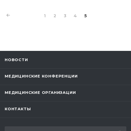
Это очередной этап действия госпрограммы по
увеличению рождаемости, снижению
младенческой смертности и улучшению
1
2
3
4
5
здоровья детей.
НОВОСТИ
МЕДИЦИНСКИЕ КОНФЕРЕНЦИИ
МЕДИЦИНСКИЕ ОРГАНИЗАЦИИ
КОНТАКТЫ