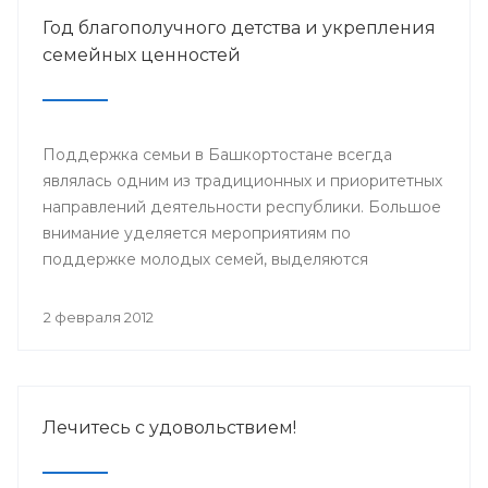
Год благополучного детства и укрепления
семейных ценностей
Поддержка семьи в Башкортостане всегда
являлась одним из традиционных и приоритетных
направлений деятельности республики. Большое
внимание уделяется мероприятиям по
поддержке молодых семей, выделяются
значительные средства из бюджета в виде
материнского капитала, строятся современные
2 февраля 2012
медицинские центры сопровождения
беременности и родов.
Лечитесь с удовольствием!