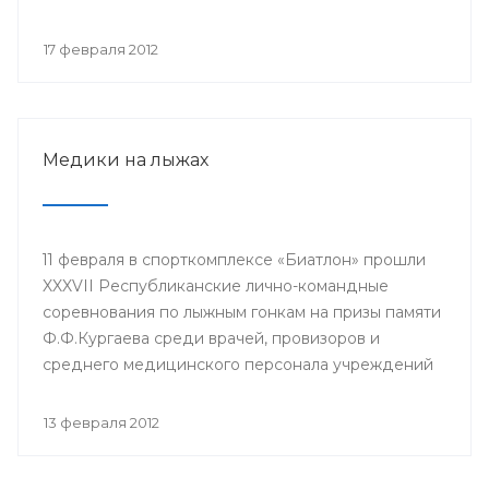
Ралида Шакирова, заведующий кафедрой
фтизиопульмонологии Башкирского
17 февраля 2012
государственного медицинского университета
(БГМУ) Ханиф Аминев, заведующий кафедрой
педиатрии ИПО БГМУ Айрат Муталов и другие.
Медики на лыжах
11 февраля в спорткомплексе «Биатлон» прошли
XXXVII Республиканские лично-командные
соревнования по лыжным гонкам на призы памяти
Ф.Ф.Кургаева среди врачей, провизоров и
среднего медицинского персонала учреждений
здравоохранения республики, студентов и
профессорско-преподавательского состава
13 февраля 2012
Башкирского государственного медицинского
университета. Организаторами выступили