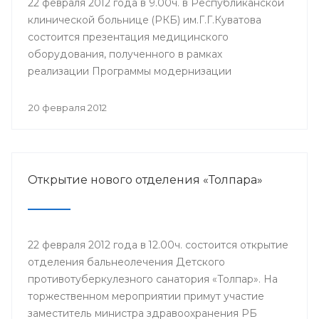
22 февраля 2012 года в 9.00ч. в Республиканской
клинической больнице (РКБ) им.Г.Г.Куватова
состоится презентация медицинского
оборудования, полученного в рамках
реализации Программы модернизации
здравоохранения на 2011-2012 годы. В
мероприятии примут участие министр
20 февраля 2012
здравоохранения Республики Башкортостан
Георгий Шебаев, заместители главного врача,
заведующие отделениями, сотрудники РКБ
им.Г.Г.Куватова и другие.
Открытие нового отделения «Толпара»
22 февраля 2012 года в 12.00ч. состоится открытие
отделения бальнеолечения Детского
противотуберкулезного санатория «Толпар». На
торжественном мероприятии примут участие
заместитель министра здравоохранения РБ