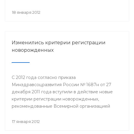
на которой состоялось обсуждение актуальных
вопросов здравоохранения.
18 января 2012
Изменились критерии регистрации
новорожденных
С 2012 года согласно приказа
Минздравсоцразвития России № 1687н от 27
декабря 2011 года вступили в действие новые
критерии регистрации новорожденных,
рекомендованные Всемирной организацией
здравоохранения. В роддомах всех регионов
страны будут выхаживать младенцев с
17 января 2012
экстремально низким весом – от 500 граммов.