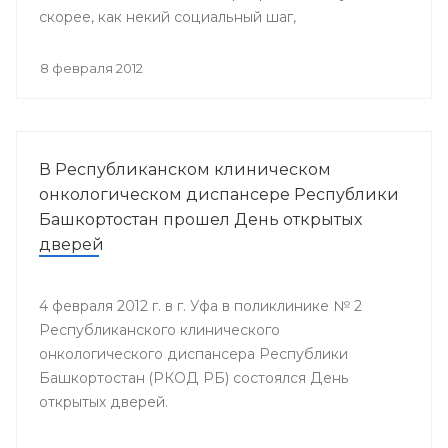
скорее, как некий социальный шаг,
направленный на поддержку людей, попавших в
эту печальную категорию.
8 февраля 2012
В Республиканском клиническом
онкологическом диспансере Республики
Башкортостан прошел День открытых
дверей
4 февраля 2012 г. в г. Уфа в поликлинике № 2
Республиканского клинического
онкологического диспансера Республики
Башкортостан (РКОД РБ) состоялся День
открытых дверей.