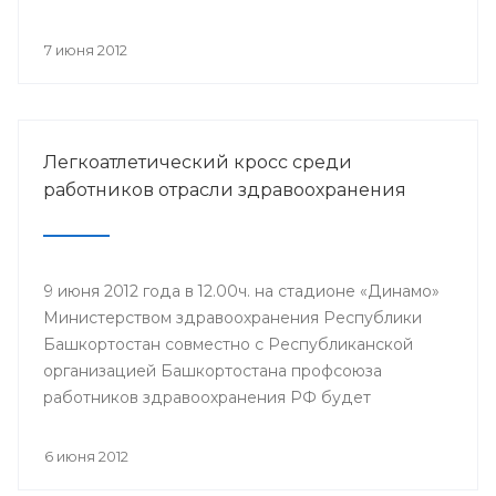
компонентов, проводится Всероссийская
информационная акция «Спасибо, донор!»,
7 июня 2012
приуроченная к Всемирному дню донора крови.
Легкоатлетический кросс среди
работников отрасли здравоохранения
9 июня 2012 года в 12.00ч. на стадионе «Динамо»
Министерством здравоохранения Республики
Башкортостан совместно с Республиканской
организацией Башкортостана профсоюза
работников здравоохранения РФ будет
проведен легкоатлетический кросс среди
работников отрасли здравоохранения,
6 июня 2012
посвященный Дню медицинского работника и