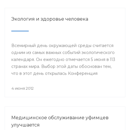
Году благополучного детства и укрепления
семейных ценностей.
Экология и здоровье человека
Всемирный день окружающей среды считается
одним из самых важных событий экологического
календаря. Он ежегодно отмечается 5 июня в 113
странах мира. Выбор этой даты обоснован тем,
что в этот день открылась Конференция
Организации Объединенных Наций по
проблемам окружающей человека среды
4 июня 2012
(Стокгольм, 1972 год), за которой последовало
создание Программы Организации
Объединенных Наций по окружающей среде
(ЮНЕП).
Медицинское обслуживание уфимцев
улучшается