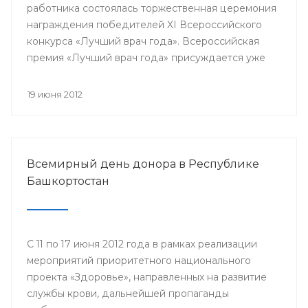
работника состоялась торжественная церемония
награждения победителей XI Всероссийского
конкурса «Лучший врач года». Всероссийская
премия «Лучший врач года» присуждается уже
одиннадцатый год. В 33-х номинациях за звание
лучшего боролись специалисты со всей страны.
19 июня 2012
Всероссийской премии в разных номинациях
удостоились и медицинские работники
Республики Башкортостан.
Всемирный день донора в Республике
Башкортостан
С 11 по 17 июня 2012 года в рамках реализации
мероприятий приоритетного национального
проекта «Здоровье», направленных на развитие
службы крови, дальнейшей пропаганды