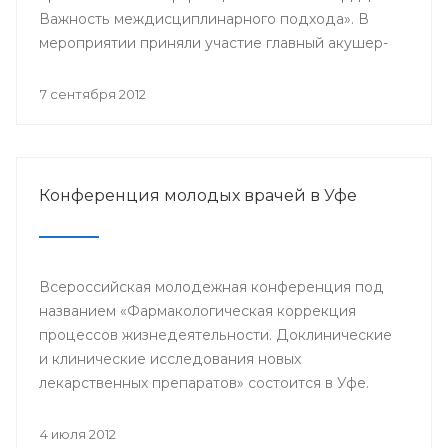
Важность междисциплинарного подхода». В
мероприятии приняли участие главный акушер-
гинеколог Минздрава РБ Азамат Файзуллин,
заместитель начальника Управления
7 сентября 2012
здравоохранения по детству и
родовспоможению Администрации ГО г.Уфа
Эльвина Хусаинова, д.м.н., профессор,
заведующий кафедрой акушерства и
Конференция молодых врачей в Уфе
гинекологии БГМУ Василий Кулавский,
профессора ведущих клиник Москвы: Рафаэль
Оганов, Виктория Мычка, Вера Балан, акушеры-
гинекологи, детские гинекологи, кардиологи,
Всероссийская молодежная конференция под
эндокринологи, врачи общей практики,
названием «Фармакологическая коррекция
терапевты, сотрудники профильных кафедр
процессов жизнедеятельности. Доклинические
БГМУ.
и клинические исследования новых
лекарственных препаратов» состоится в Уфе.
4 июля 2012