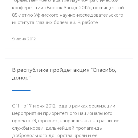
торжественное открытие научно-практической
конференции «Восток-Запад-2012», посвященной
85-летию Уфимского научно-исследовательского
института глазных болезней. В работе
конференции принимают участие более 500
ведущих офтальмологов России и мира.
9 июня 2012
В республике пройдет акция "Спасибо,
донор!"
С 11 по 17 июня 2012 года в рамках реализации
мероприятий приоритетного национального
проекта «Здоровье», направленных на развитие
службы крови, дальнейшей пропаганды
добровольного донорства крови и ее