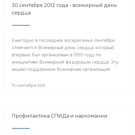
30 сентября 2012 года - всемирный день
сердца
Ежегодно в последнее воскресенье сентября
отмечается Всемирный день сердца, который
впервые был организован в 1999 году по
инициативе Всемирной федерации сердца. Эту
акцию поддержали Всемирная организация
здравоохранения, ЮНЕСКО и другие значимые
организации.
15 сентября 2012
Профилактика СПИДа и наркомании