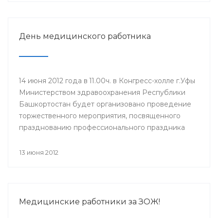
участия в нем приглашаются главные врачи ЛПУ,
врачи-интерны, клинические ординаторы,
выпускники 2012 года.
День медицинского работника
14 июня 2012 года в 11.00ч. в Конгресс-холле г.Уфы
Министерством здравоохранения Республики
Башкортостан будет организовано проведение
торжественного мероприятия, посвященного
празднованию профессионального праздника
Дня медицинского работника (17 июня). Для
участия в мероприятии приглашены
13 июня 2012
руководители учреждений здравоохранения,
Управления здравоохранения Администрации
ГО г.Уфа, образовательных учреждений и
государственных унитарных предприятий,
Медицинские работники за ЗОЖ!
ветераны системы здравоохранения.