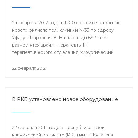
24 февраля 2012 года в 11.00 состоится открытие
нового филиала поликлиники №33 по адресу:
Уфа, ул. Парковая, 8. На площади 697 кв.м.
разместятся врачи – терапевты III
терапевтического отделения, хирургический
кабинет, кабинеты инфекциониста, окулиста,
невролога, физиотерапевтическое отделение,
22 февраля 2012
оснащенные современной техникой. Новый
филиал будет оказывать медицинские услуги
уфимцам, которые ранее обращались в бывшую
Городскую клиническую больницу №6.
В РКБ установлено новое оборудование
22 февраля 2012 года в Республиканской
клинической больнице (РКБ) им.Г.Г.Куватова