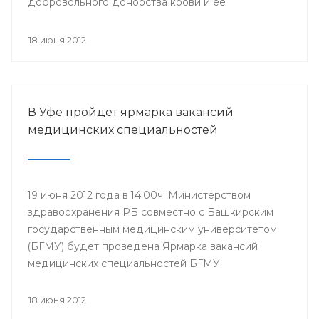
добровольного донорства крови и ее
компонентов, прошла Всероссийская
информационная акция «Спасибо, донор!»,
18 июня 2012
приуроченная к Всемирному дню донора крови.
В Уфе пройдет ярмарка вакансий
медицинских специальностей
19 июня 2012 года в 14.00ч. Министерством
здравоохранения РБ совместно с Башкирским
государственным медицинским университетом
(БГМУ) будет проведена Ярмарка вакансий
медицинских специальностей БГМУ.
Мероприятие проводится в целях обеспечения
лечебно-профилактических учреждений (ЛПУ)
18 июня 2012
республики молодыми специалистами. Для