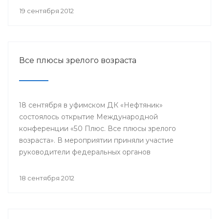
репродуктивного здоровья женщин и питание
19 сентября 2012
недоношенных детей».
Все плюсы зрелого возраста
18 сентября в уфимском ДК «Нефтяник»
состоялось открытие Международной
конференции «50 Плюс. Все плюсы зрелого
возраста». В мероприятии приняли участие
руководители федеральных органов
исполнительной власти, органов местного
самоуправления, представители международных
18 сентября 2012
и общероссийских общественных организаций,
гости из Канады, Швейцарии, Греции, Эквадора,
Ирана и других стран.