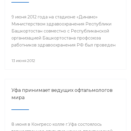
9 июня 2012 года на стадионе «Динамо»
Министерством здравоохранения Республики
Башкортостан совместно с Республиканской
организацией Башкортостана профсоюза
работников здравоохранения РФ был проведен
легкоатлетический кросс среди работников
отрасли здравоохранения, посвященный Дню
13 июня 2012
медицинского работника и Году благополучного
детства и укрепления семейных ценностей.
Мероприятие организовано для привлечения к
систематическим занятиям физической культурой
Уфа принимает ведущих офтальмологов
и спортом, укрепления здоровья работников
мира
сферы здравоохранения.
8 июня в Конгресс-холле г.Уфа состоялось