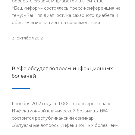
борьбы с сахарным диабетом в агентстве
«Башинформ» состоялась пресс-конференция на
тему: «Ранняя диагностика сахарного диабета и
обеспечение пациентов современными
лекарственными средствами в Республике
Башкортостан».
31 октября 2012
В Уфе обсудят вопросы инфекционных
болезней
1 ноября 2012 года в 11.00ч. в конференц-зале
Инфекционной клинической больницы №4
состоится республиканский семинар
«Актуальные вопросы инфекционных болезней».