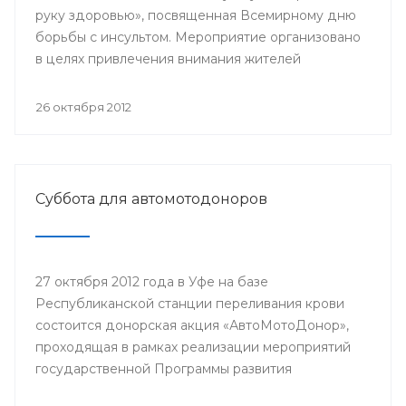
руку здоровью», посвященная Всемирному дню
борьбы с инсультом. Мероприятие организовано
в целях привлечения внимания жителей
республики к проблемам профилактики и лечения
цереброваскулярных заболеваний и инсульта,
26 октября 2012
формирования здорового образа жизни.
Суббота для автомотодоноров
27 октября 2012 года в Уфе на базе
Республиканской станции переливания крови
состоится донорская акция «АвтоМотоДонор»,
проходящая в рамках реализации мероприятий
государственной Программы развития
добровольного донорства крови и её