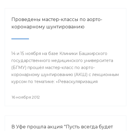
Проведены мастер-классы по аорто-
коронарному шунтированию
14 и 15 ноября на базе Клиники Башкирского
государственного медицинского университета
(БГМУ) прошёл мастер-класс по аорто-
коронарному шунтированию (АКШ) с лекционным
курсом по тематике: «Реваскуляризация
миокарда на фоне ишемической болезни
сердца». Обучающий мастер-класс был проведен
16 ноября 2012
для студентов 6 курса, интернов, клинических
ординаторов, курсантов института
последипломного образования БГМУ и
приурочен к 80-летнему юбилею университета.
В Уфе прошла акция "Пусть всегда будет