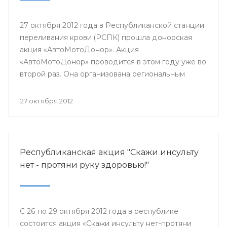
27 октября 2012 года в Республиканской станции
переливания крови (РСПК) прошла донорская
акция «АвтоМотоДонор». Акция
«АвтоМотоДонор» проводится в этом году уже во
второй раз. Она организована региональным
представительством общественной организации
«Федерация автовладельцев России» совместно
27 октября 2012
с коллективом РСПК в рамках реализации
мероприятий государственной Программы
развития массового добровольного донорства
крови и ее компонентов в России, реализуемой
Республиканская акция "Скажи инсульту
Министерством здравоохранения Российской
нет - протяни руку здоровью!"
Федерации и ФМБА России с 2008 года.
С 26 по 29 октября 2012 года в республике
состоится акция «Скажи инсульту нет-протяни