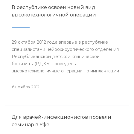
В республике освоен новый вид
высокотехнологичной операции
29 октября 2012 года впервые в республике
специалистами нейрохирургического отделения
Республиканской детской клинической
больницы (РДКБ) проведены
высокотехнологичные операции по имплантации
двум детям с детским церебральным параличом
(ДЦП) баклофеновых помп. В освоении новой
6 ноября 2012
методики для лечения спастичности
республиканским хирургам помогли врачи
Института нейрохирургии им.Бурденко из
Москвы.
Для врачей-инфекционистов провели
семинар в Уфе