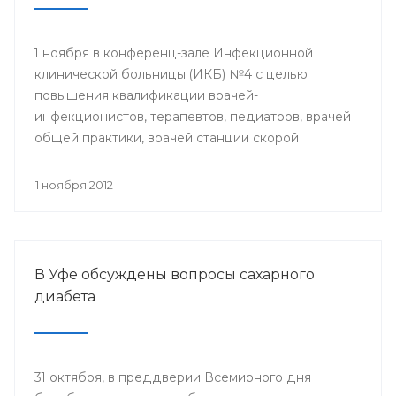
1 ноября в конференц-зале Инфекционной
клинической больницы (ИКБ) №4 с целью
повышения квалификации врачей-
инфекционистов, терапевтов, педиатров, врачей
общей практики, врачей станции скорой
медицинской помощи состоялся
республиканский семинар «Актуальные вопросы
1 ноября 2012
инфекционных болезней».
В Уфе обсуждены вопросы сахарного
диабета
31 октября, в преддверии Всемирного дня