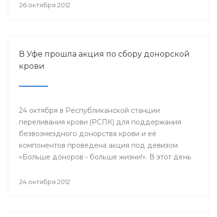
компонентов.
26 октября 2012
В Уфе прошла акция по сбору донорской
крови
24 октября в Республиканской станции
переливания крови (РСПК) для поддержания
безвозмездного донорства крови и её
компонентов проведена акция под девизом
«Больше доноров - больше жизни!». В этот день
донорами крови и её компонентов стали
работники Главного управления МЧС России по
24 октября 2012
Республике Башкортостан.