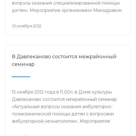
вопросы оказания специализированной помощи
детям». Мероприятие организовано Минздравом
РБ в целях дальнейшего улучшения оказания
медицинской помощи.
13 ноября 2012
В Давлеканово состоится межрайонный
семинар
15 ноября 2012 года в 11.00ч. в Доме культуры
Давлеканово состоится межрайонный семинар
«Актуальные вопросы оказания амбулаторно-
поликлинической помощи детям с вопросами
амбулаторной неонатологии». Мероприятие
организовано Минздравом РБ с целью
дальнейшего улучшения оказания медицинской