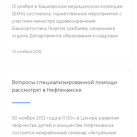
13 ноября в Башкирском медицинском колледже
(БМК) состоялось торжественное мероприятие с
участием министра здравоохранения
Башкортостана Георгия Шебаева, начальника
отдела Департамента образования и кадровых
ресурсов Министерства здравоохранения
Российской Федерации Ирины Купеевой,
13 ноября 2012
начальника организационного отдела, куратора
образовательных учреждений Минздрава РБ
Рамиля Зайнуллина, директора Центра
повышения квалификации-училища повышения
Вопросы специализированной помощи
квалификации медработников со средним
рассмотрят в Нефтекамске
медицинским и фармацевтическим
образованием Валерия Шакирова и других.
30 ноября 2012 года в 11.00ч. в Центре развития
творчества детей и юношества Нефтекамска
состоится межрайонный семинар «Актуальные