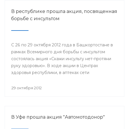
В республике прошла акция, посвященная
борьбе с инсультом
С 26 по 29 октября 2012 года в Башкортостане в
рамках Всемирного дня борьбы с инсультом
состоялась акция «Скажи инсульту нет-протяни
руку здоровью». В ходе акции в Центрах
здоровья республики, в аптеках сети
«Башфармация» всем желающим проведены:
измерение артериального давления, пульса,
29 октября 2012
другие исследования. В рамках мероприятия
интересующиеся узнали о причинах и симптомах
возникновения цереброваскулярных
заболеваний, о мерах первичной профилактики
В Уфе прошла акция "Автомотодонор"
инсульта.