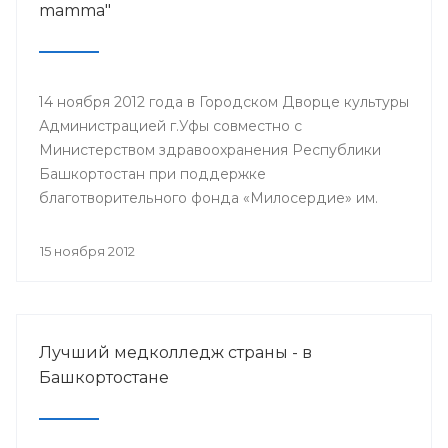
mamma"
14 ноября 2012 года в Городском Дворце культуры
Администрацией г.Уфы совместно с
Министерством здравоохранения Республики
Башкортостан при поддержке
благотворительного фонда «Милосердие» им.
И.Харисовой была проведена акция «Пусть
всегда будет mamma». Основная цель акции,
15 ноября 2012
проводимой в рамках всемирного месяца борьбы
против рака молочной железы, - привлечь
пристальное внимание к своему здоровью, как со
стороны самой женщины, так и со стороны
Лучший медколледж страны - в
государства.
Башкортостане