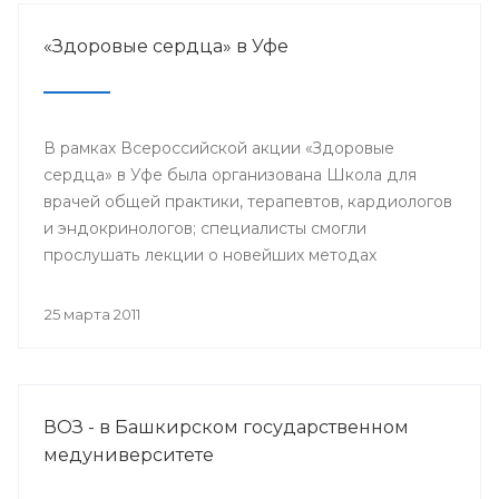
трезвости на селе, стимулирование и активизация
местных органов самоуправления.
«Здоровые сердца» в Уфе
В рамках Всероссийской акции «Здоровые
сердца» в Уфе была организована Школа для
врачей общей практики, терапевтов, кардиологов
и эндокринологов; специалисты смогли
прослушать лекции о новейших методах
профилактики сердечно-сосудистых
заболеваний, обсудить важнейшие вопросы,
25 марта 2011
связанные с заболеваниями сердца, а также
проконсультироваться с ведущими кардиологами
России.
ВОЗ - в Башкирском государственном
медуниверситете