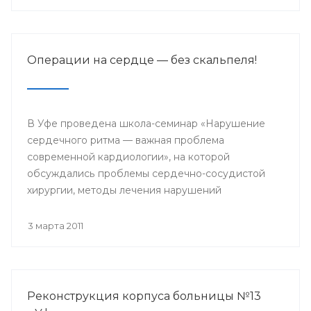
Операции на сердце — без скальпеля!
В Уфе проведена школа-семинар «Нарушение
сердечного ритма — важная проблема
современной кардиологии», на которой
обсуждались проблемы сердечно-сосудистой
хирургии, методы лечения нарушений
сердечного ритма, рассматривались новейшие
возможности медикаментозного лечения
3 марта 2011
кардиологических заболеваний.
Реконструкция корпуса больницы №13