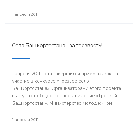
1 апреля 2011
Села Башкортостана - за трезвость!
1 апреля 2011 года завершился прием заявок на
участие в конкурсе «Трезвое село
Башкортостана». Организаторами этого проекта
выступают общественное движение «Трезвый
Башкортостан», Министерство молодежной
политики и спорта РБ, Министерство
здравоохранения РБ, Исполком Всемирного
1 апреля 2011
Курултая башкир. Цель конкурса — пропаганда
здорового образа жизни и установление