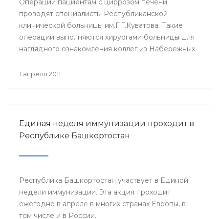
Операции пациентам с циррозом печени
проводят специалисты Республиканской
клинической больницы им.Г.Г.Куватова. Такие
операции выполняются хирургами больницы для
наглядного ознакомления коллег из Набережных
Челнов с такого рода оперативными
вмешательствами.
1 апреля 2011
Единая неделя иммунизации проходит в
Республике Башкортостан
Республика Башкортостан участвует в Единой
недели иммунизации. Эта акция проходит
ежегодно в апреле в многих странах Европы, в
том числе и в России.