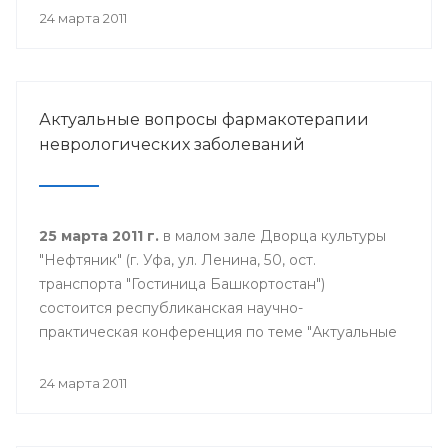
24 марта 2011
Актуальные вопросы фармакотерапии
неврологических заболеваний
25 марта 2011 г.
в малом зале Дворца культуры
"Нефтяник" (г. Уфа, ул. Ленина, 50, ост.
транспорта "Гостиница Башкортостан")
состоится республиканская научно-
практическая конференция по теме "Актуальные
вопросы фармакотерапии неврологических
заболеваний". Начало конференции в 9.30
24 марта 2011